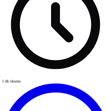
1
dk okuma