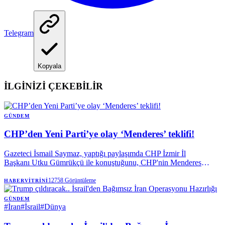
Telegram
Kopyala
İLGİNİZİ ÇEKEBİLİR
GÜNDEM
CHP’den Yeni Parti’ye olay ‘Menderes’ teklifi!
Gazeteci İsmail Saymaz, yaptığı paylaşımda CHP İzmir İl
Başkanı Utku Gümrükçü ile konuştuğunu, CHP'nin Menderes
Belediyesi Başkanvekilliği seçiminde aday çıkaracağını söylediğini
duyurdu ve yapılan teklifi açıkladı.
12758
Görüntüleme
HABERVITRINI
GÜNDEM
#
İran
#
İsrail
#
Dünya