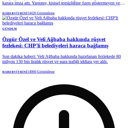
karara imza attı. Yargıtay, kişisel temizliğine özen göstermeyen ve
çevreye rahatsızlık verecek şekilde ter kokan, duş almayan erkeği
tam kusurlu buldu. Mahkeme, 360 bin lira tazminata hükmeden Aile
14426
Görüntüleme
HABERVITRINI
Mahkemesi’nin kararını onadı.
GÜNDEM
Özgür Özel ve Veli Ağbaba hakkında rüşvet
fezlekesi: CHP'li belediyeleri haraca bağlamış
Son dakika haberi: Veli Ağbaba hakkında hazırlanan fezlekede 80
milyon 130 bin liralık rüşvet ve para trafiği iddiası yer aldı.
14066
Görüntüleme
HABERVITRINI