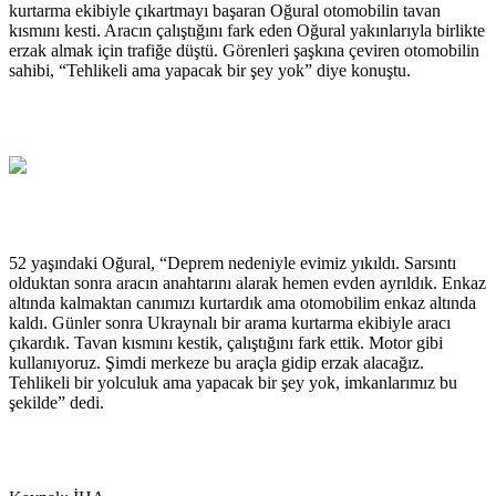
kurtarma ekibiyle çıkartmayı başaran Oğural otomobilin tavan
kısmını kesti. Aracın çalıştığını fark eden Oğural yakınlarıyla birlikte
erzak almak için trafiğe düştü. Görenleri şaşkına çeviren otomobilin
sahibi, “Tehlikeli ama yapacak bir şey yok” diye konuştu.
52 yaşındaki Oğural, “Deprem nedeniyle evimiz yıkıldı. Sarsıntı
olduktan sonra aracın anahtarını alarak hemen evden ayrıldık. Enkaz
altında kalmaktan canımızı kurtardık ama otomobilim enkaz altında
kaldı. Günler sonra Ukraynalı bir arama kurtarma ekibiyle aracı
çıkardık. Tavan kısmını kestik, çalıştığını fark ettik. Motor gibi
kullanıyoruz. Şimdi merkeze bu araçla gidip erzak alacağız.
Tehlikeli bir yolculuk ama yapacak bir şey yok, imkanlarımız bu
şekilde” dedi.