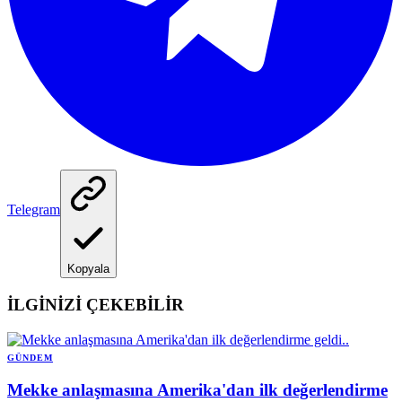
Telegram
Kopyala
İLGİNİZİ ÇEKEBİLİR
GÜNDEM
Mekke anlaşmasına Amerika'dan ilk değerlendirme