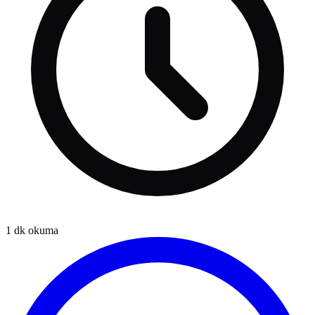
1
dk okuma