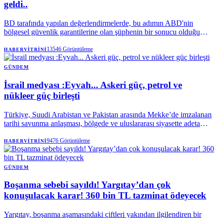
geldi..
BD tarafında yapılan değerlendirmelerde, bu adımın ABD'nin
bölgesel güvenlik garantilerine olan şüphenin bir sonucu olduğu
vurgulanıyor. Washinton merkezli analistler (örneğin Atlantic
Council ve RUSI), bu paktı direkt bir düşmanlık olarak görmekten
13546
Görüntüleme
HABERVITRINI
ziyade; bölge ülkelerinin kendi savunma yükünü sırtlanma arzusu
olarak okuyor.
GÜNDEM
İsrail medyası :Eyvah... Askeri güç, petrol ve
nükleer güç birleşti
Türkiye, Suudi Arabistan ve Pakistan arasında Mekke’de imzalanan
tarihi savunma anlaşması, bölgede ve uluslararası siyasette adeta
deprem etkisi yaptı.
9476
Görüntüleme
HABERVITRINI
GÜNDEM
Boşanma sebebi sayıldı! Yargıtay’dan çok
konuşulacak karar! 360 bin TL tazminat ödeyecek
Yargıtay, boşanma aşamasındaki çiftleri yakından ilgilendiren bir