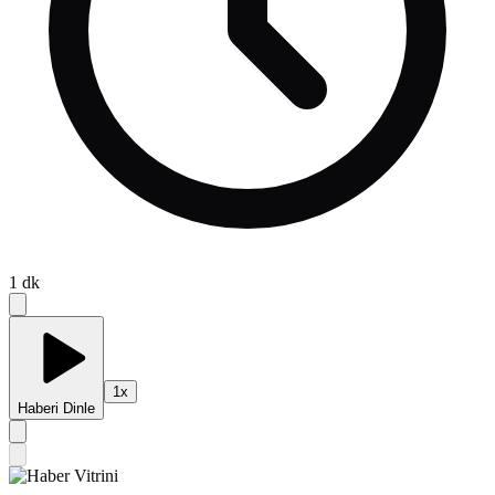
1
dk
1
x
Haberi Dinle