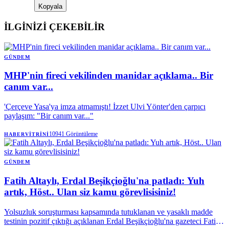
Kopyala
İLGİNİZİ ÇEKEBİLİR
GÜNDEM
MHP'nin fireci vekilinden manidar açıklama.. Bir
canım var...
'Çerçeve Yasa'ya imza atmamıştı! İzzet Ulvi Yönter'den çarpıcı
paylaşım: "Bir canım var..."
10941
Görüntüleme
HABERVITRINI
GÜNDEM
Fatih Altaylı, Erdal Beşikçioğlu'na patladı: Yuh
artık, Höst.. Ulan siz kamu görevlisisiniz!
Yolsuzluk soruşturması kapsamında tutuklanan ve yasaklı madde
testinin pozitif çıktığı açıklanan Erdal Beşikçioğlu'na gazeteci Fatih