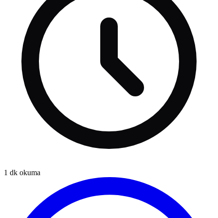
1
dk okuma