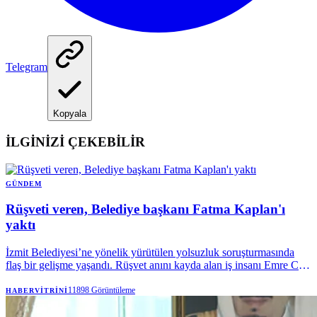
Telegram
Kopyala
İLGİNİZİ ÇEKEBİLİR
GÜNDEM
Rüşveti veren, Belediye başkanı Fatma Kaplan'ı
yaktı
İzmit Belediyesi’ne yönelik yürütülen yolsuzluk soruşturmasında
flaş bir gelişme yaşandı. Rüşvet anını kayda alan iş insanı Emre Can
Özkan’ın emniyetteki ifadesi ortaya çıktı.
11898
Görüntüleme
HABERVITRINI