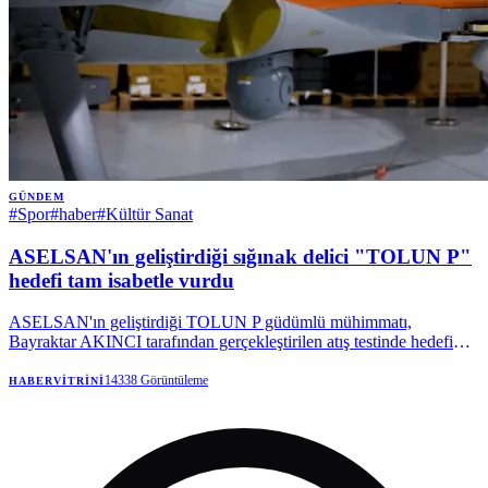
GÜNDEM
#
Spor
#
haber
#
Kültür Sanat
ASELSAN'ın geliştirdiği sığınak delici "TOLUN P"
hedefi tam isabetle vurdu
ASELSAN'ın geliştirdiği TOLUN P güdümlü mühimmatı,
Bayraktar AKINCI tarafından gerçekleştirilen atış testinde hedefi
tam isabetle vurdu.
14338
Görüntüleme
HABERVITRINI