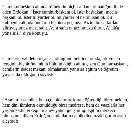
Cami kubbesinin altında rütbelerin hiçbir anlamı olmadığını ifade
eden Erdoğan, "İster cumhurbaşkanı ol, ister başbakan, meclis
başkanı ol. İster trilyarder ol, milyarder ol ne olursan ol. Bu
kubbenin altında bunların hiçbirisi geçmez. Bizim bu saflardan
yürüyüşümüz mezaradır. Aynı safta omuz omuza durur, Allah'a
yöneliriz." diye konuştu.
Camilerin vahdetin nişanesi olduğunu belirten, orada, ırk ve ten
renginin hiçbir öneminin bulunmadığın altını çizen Cumhurbaşkanı,
camilerin ibadet mekanı olmalarının yanısıra eğitim ve öğretim
yuvası da olduğunu söyledi.
"Asırlardır camiler, hem çocuklarımız kuran öğrendiği birer mektep,
hem dini ilimlerin okutulduğu birer medrese, hem de vaazlarla her
yaştan kadın erkeğin maneviyatını geliştirdiği eğitim merkezi
olmuştur." diyen Erdoğan, kadınların camilerden uzaklaştırılmasını
eleştirdi: