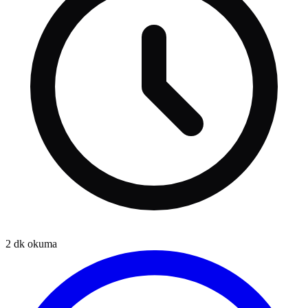
2
dk okuma