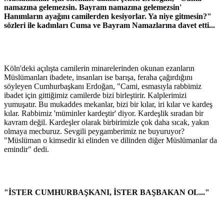
namazına gelemezsin. Bayram namazına gelemezsin'
Hanımların ayağını camilerden kesiyorlar. Ya niye gitmesin?"
sözleri ile kadınları Cuma ve Bayram Namazlarına davet etti...
Köln'deki açılışta camilerin minarelerinden okunan ezanların
Müslümanları ibadete, insanları ise barışa, feraha çağırdığını
söyleyen Cumhurbaşkanı Erdoğan, "Cami, esmasıyla rabbimiz
ibadet için gittiğimiz camilerde bizi birleştirir. Kalplerimizi
yumuşatır. Bu mukaddes mekanlar, bizi bir kılar, iri kılar ve kardeş
kılar. Rabbimiz 'müminler kardeştir' diyor. Kardeşlik sıradan bir
kavram değil. Kardeşler olarak birbirimizle çok daha sıcak, yakın
olmaya mecburuz. Sevgili peygamberimiz ne buyuruyor?
"Müslüman o kimsedir ki elinden ve dilinden diğer Müslümanlar da
emindir" dedi.
"İSTER CUMHURBAŞKANI, İSTER BAŞBAKAN OL..."