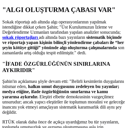
"ALGI OLUŞTURMA ÇABASI VAR"
Sokak röportajı adı altında algı operasyonlarının yapılmak
istendiğine dikkat çeken Şahin; "Üst Kurulumuzun İzleme ve
Değerlendirme Uzmanları tarafından yapılan analizler sonucunda;
sokak röportajları
adı altında bazı yayınların
sistematik biçimde
ve röportajı yapan kişinin bilinçli yönlendirme çabaları ile “her
şeyin kötüye gittiği” yönünde algı oluşturma çalışmalarında
son
zamanlarda artış olduğu tespit edilmiştir." dedi.
"İFADE ÖZGÜRLÜĞÜNÜN SINIRLARINA
AYKIRIDIR"
Şahin'in açıklaması şöyle devam etti: "Belirli kesimlerin duygularını
istismar eden,
halkın umut duygusunu zedeleyen bu yayınlar;
medya etiğine, ifade özgürlüğünün sınırlarına ve kamu
yararına aykırıdır.
Eleştiri elbette demokrasinin vazgeçilmez
unsurudur; ancak yapıcı eleştiriler ile toplumun moralini ve geleceğe
inancını yok etmeyi amaçlayan sistematik karamsarlık dili aynı şey
değildir.
RTÜK olarak daha önce de açıkça uyardığımız bu tür yayınların,
toplumda umutsuzluk ve ayrışma oluşturmasına asla izin