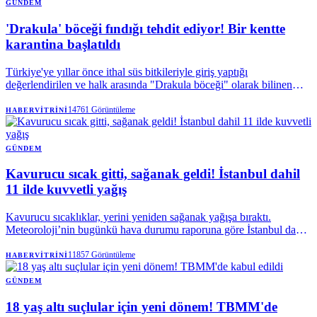
GÜNDEM
'Drakula' böceği fındığı tehdit ediyor! Bir kentte
karantina başlatıldı
Türkiye'ye yıllar önce ithal süs bitkileriyle giriş yaptığı
değerlendirilen ve halk arasında "Drakula böceği" olarak bilinen
Turunçgil Teke Böceği, Karadeniz'in en önemli geçim
kaynaklarından fındığı tehdit etmeyi sürdürüyor. Trabzon'da
14761
Görüntüleme
HABERVITRINI
başlayan mücadele devam ederken, böceğin son olarak Rize'de
görülmesi üzerine bölgede karantina tedbirleri uygulamaya alındı.
GÜNDEM
Kavurucu sıcak gitti, sağanak geldi! İstanbul dahil
11 ilde kuvvetli yağış
Kavurucu sıcaklıklar, yerini yeniden sağanak yağışa bıraktı.
Meteoroloji’nin bugünkü hava durumu raporuna göre İstanbul dahil
11 ilde gök gürültülü sağanak yağış etkili olacak. Yağışlar hangi
illerde kuvvetli olacak? Kaç gün sürecek? İşte son uyarılar…
11857
Görüntüleme
HABERVITRINI
GÜNDEM
18 yaş altı suçlular için yeni dönem! TBMM'de