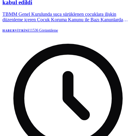
kabul edildi
TBMM Genel Kurulunda suça sürüklenen çocuklara ilişkin
düzenleme içeren Çocuk Koruma Kanunu ile Bazı Kanunlarda
Değişiklik Yapılmasına Dair Kanun Teklifi kabul edilerek yasalaştı.
“Suça sürüklenen” yerine “adli süreçteki çocuk” ifadesinin yer aldığı
11536
Görüntüleme
HABERVITRINI
düzenleme ile cezalar artırıldı. Zanlı, 18 yaşından küçük dahi olsa
müebbetle yargılanabilecek.