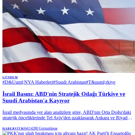
GÜNDEM
#
D&Uuml;NYA Haberleri
#
Suudi Arabistan
#
T&uuml;rkiye
İsrail Basını: ABD'nin Stratejik Odağı Türkiye ve
Suudi Arabistan'a Kayıyor
İsrail medyasında yer alan analizlere göre, ABD'nin Orta Doğu'daki
stratejik önceliklerinde Tel Aviv'den uzaklaşarak Ankara ve Riyad'a
yöneldiği iddia ediliyor. Türkiye'ye olası F-35 satışının bu politika
değişikliğinin en somut delili olduğu vurgulanıyor.
14280
Görüntüleme
HABERVITRINI