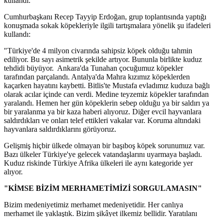
kullandı.
Cumhurbaşkanı Recep Tayyip Erdoğan, grup toplantısında yaptığı
konuşmada sokak köpekleriyle ilgili tartışmalara yönelik şu ifadeleri
kullandı:
"Türkiye'de 4 milyon civarında sahipsiz köpek olduğu tahmin
ediliyor. Bu sayı asimetrik şekilde artıyor. Bununla birlikte kuduz
tehdidi büyüyor. Ankara'da Tunahan çocuğumuz köpekler
tarafından parçalandı. Antalya'da Mahra kızımız köpeklerden
kaçarken hayatını kaybetti. Bitlis'te Mustafa evladımız kuduza bağlı
olarak acılar içinde can verdi. Medine teyzemiz köpekler tarafından
yaralandı. Hemen her gün köpeklerin sebep olduğu ya bir saldırı ya
bir yaralanma ya bir kaza haberi alıyoruz. Diğer evcil hayvanlara
saldırdıkları ve onları telef ettikleri vakalar var. Koruma altındaki
hayvanlara saldırdıklarını görüyoruz.
Gelişmiş hiçbir ülkede olmayan bir başıboş köpek sorunumuz var.
Bazı ülkeler Türkiye'ye gelecek vatandaşlarını uyarmaya başladı.
Kuduz riskinde Türkiye Afrika ülkeleri ile aynı kategoride yer
alıyor.
"KİMSE BİZİM MERHAMETİMİZİ SORGULAMASIN"
Bizim medeniyetimiz merhamet medeniyetidir. Her canlıya
merhamet ile yaklaştık. Bizim şikâyet ilkemiz bellidir. Yaratılanı