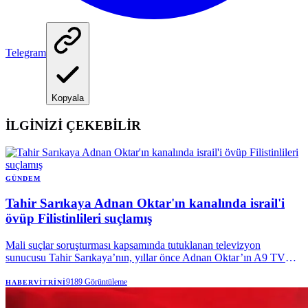
Telegram
Kopyala
İLGİNİZİ ÇEKEBİLİR
GÜNDEM
Tahir Sarıkaya Adnan Oktar'ın kanalında israil'i
övüp Filistinlileri suçlamış
Mali suçlar soruşturması kapsamında tutuklanan televizyon
sunucusu Tahir Sarıkaya’nın, yıllar önce Adnan Oktar’ın A9 TV
kanalında yaptığı programdaki İsrail ve Filistin’e ilişkin açıklamaları
yeniden gündeme geldi.
9189
Görüntüleme
HABERVITRINI