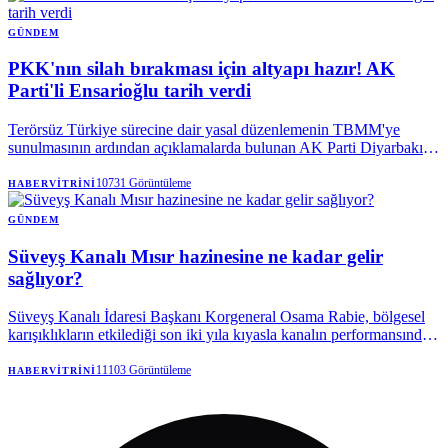
GÜNDEM
PKK'nın silah bırakması için altyapı hazır! AK
Parti'li Ensarioğlu tarih verdi
Terörsüz Türkiye sürecine dair yasal düzenlemenin TBMM'ye
sunulmasının ardından açıklamalarda bulunan AK Parti Diyarbakır
Milletvekili Galip Ensarioğlu, terör örgütü PKK'nın silah bırakması
için tüm teknik altyapının hazır olduğunu ifade etti. Ensarioğlu,
10731
Görüntüleme
HABERVITRINI
tamamen silah bırakılmasına ilişkin öngörülen tarihi açıkladı.
GÜNDEM
Süveyş Kanalı Mısır hazinesine ne kadar gelir
sağlıyor?
Süveyş Kanalı İdaresi Başkanı Korgeneral Osama Rabie, bölgesel
karışıklıkların etkilediği son iki yıla kıyasla kanalın performansında
kayda değer bir iyileşme görüldüğünü söyledi.
11103
Görüntüleme
HABERVITRINI