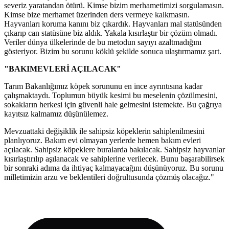
severiz yaratandan ötürü. Kimse bizim merhametimizi sorgulamasın.
Kimse bize merhamet üzerinden ders vermeye kalkmasın.
Hayvanları koruma kanını biz çıkardık. Hayvanları mal statüsünden
çıkarıp can statüsüne biz aldık. Yakala kısırlaştır bir çözüm olmadı.
Veriler dünya ülkelerinde de bu metodun sayıyı azaltmadığını
gösteriyor. Bizim bu sorunu köklü şekilde sonuca ulaştırmamız şart.
"BAKIMEVLERİ AÇILACAK"
Tarım Bakanlığımız köpek sorununu en ince ayrıntısına kadar
çalışmaktaydı. Toplumun büyük kesimi bu meselenin çözülmesini,
sokakların herkesi için güvenli hale gelmesini istemekte. Bu çağrıya
kayıtsız kalmamız düşünülemez.
Mevzuattaki değişiklik ile sahipsiz köpeklerin sahiplenilmesini
planlıyoruz. Bakım evi olmayan yerlerde hemen bakım evleri
açılacak. Sahipsiz köpeklere buralarda bakılacak. Sahipsiz hayvanlar
kısırlaştırılıp aşılanacak ve sahiplerine verilecek. Bunu başarabilirsek
bir sonraki adıma da ihtiyaç kalmayacağını düşünüyoruz. Bu sorunu
milletimizin arzu ve beklentileri doğrultusunda çözmüş olacağız."