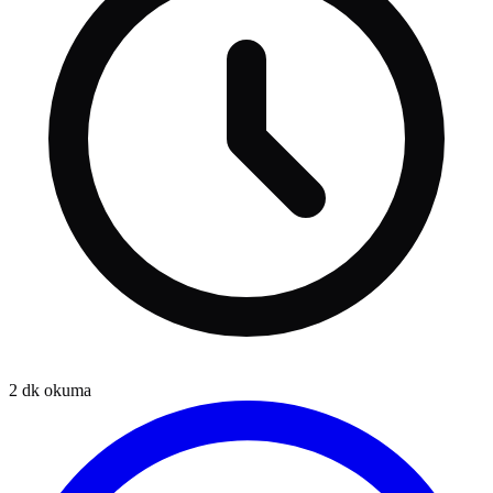
2
dk okuma