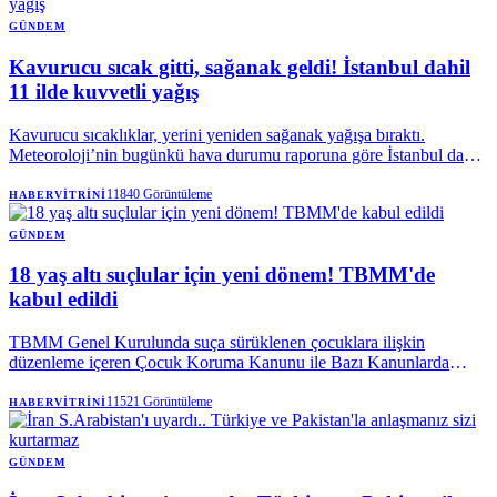
GÜNDEM
Kavurucu sıcak gitti, sağanak geldi! İstanbul dahil
11 ilde kuvvetli yağış
Kavurucu sıcaklıklar, yerini yeniden sağanak yağışa bıraktı.
Meteoroloji’nin bugünkü hava durumu raporuna göre İstanbul dahil
11 ilde gök gürültülü sağanak yağış etkili olacak. Yağışlar hangi
illerde kuvvetli olacak? Kaç gün sürecek? İşte son uyarılar…
11840
Görüntüleme
HABERVITRINI
GÜNDEM
18 yaş altı suçlular için yeni dönem! TBMM'de
kabul edildi
TBMM Genel Kurulunda suça sürüklenen çocuklara ilişkin
düzenleme içeren Çocuk Koruma Kanunu ile Bazı Kanunlarda
Değişiklik Yapılmasına Dair Kanun Teklifi kabul edilerek yasalaştı.
“Suça sürüklenen” yerine “adli süreçteki çocuk” ifadesinin yer aldığı
11521
Görüntüleme
HABERVITRINI
düzenleme ile cezalar artırıldı. Zanlı, 18 yaşından küçük dahi olsa
müebbetle yargılanabilecek.
GÜNDEM