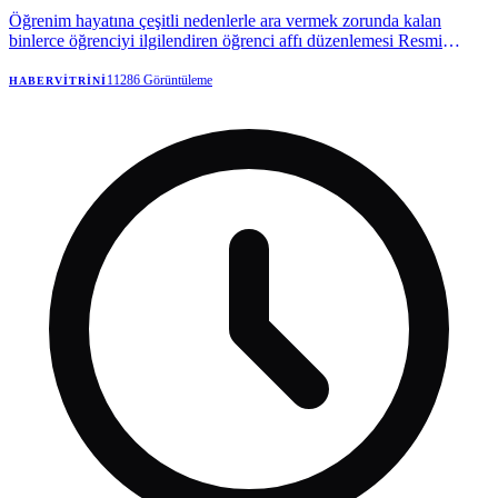
Öğrenim hayatına çeşitli nedenlerle ara vermek zorunda kalan
binlerce öğrenciyi ilgilendiren öğrenci affı düzenlemesi Resmi
Gazete&apos;de yayımlandı....
11286
Görüntüleme
HABERVITRINI