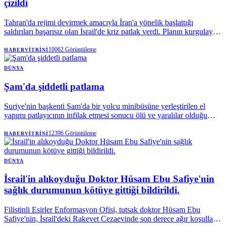
çizildi
Tahran'da rejimi devirmek amacıyla İran'a yönelik başlattığı
saldırıları başarısız olan İsrail'de kriz patlak verdi. Planın kurgulayan
Mossad'da 2 üst düzey ismin görevden alındığı ifade edildi.
10062
Görüntüleme
HABERVITRINI
DÜNYA
Şam'da şiddetli patlama
Suriye'nin başkenti Şam'da bir yolcu minibüsüne yerleştirilen el
yapımı patlayıcının infilak etmesi sonucu ölü ve yaralılar olduğu
açıklanırken, hastaneler alarma geçirildi.
12396
Görüntüleme
HABERVITRINI
DÜNYA
İsrail'in alıkoyduğu Doktor Hüsam Ebu Safiye'nin
sağlık durumunun kötüye gittiği bildirildi.
Filistinli Esirler Enformasyon Ofisi, tutsak doktor Hüsam Ebu
Safiye'nin, İsrail'deki Rakevet Cezaevinde son derece ağır koşullarla