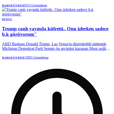
karşı karşıya olduğunu belirtti.
9313
Görüntüleme
HABERVITRINI
DÜNYA
Trump canlı yayında küfretti.. Onu izlerken sadece
b.k görüyorum"
ABD Başkanı Donald Trump, Las Vegas'ta düzenlediği mitingde
Michigan Demokrat Parti Senato ön seçimini kazanan Mısır asıllı
doktor Abdul El-Sayed'e açıkça küfür etti.
12903
Görüntüleme
HABERVITRINI