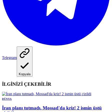
Telegram
Kopyala
İLGİNİZİ ÇEKEBİLİR
DÜNYA
İran planı tutmadı, Mossad'da kriz! 2 ismin üstü