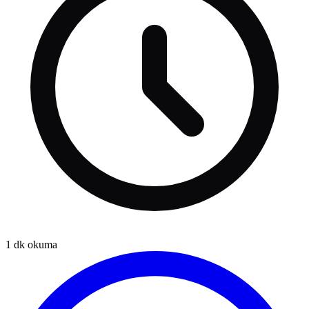
1
dk okuma