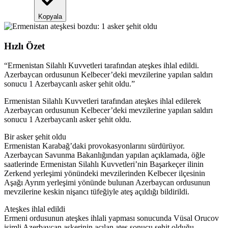
Kopyala
Hızlı Özet
“
Ermenistan Silahlı Kuvvetleri tarafından ateşkes ihlal edildi.
Azerbaycan ordusunun Kelbecer’deki mevzilerine yapılan saldırı
sonucu 1 Azerbaycanlı asker şehit oldu.
”
Ermenistan Silahlı Kuvvetleri tarafından ateşkes ihlal edilerek
Azerbaycan ordusunun Kelbecer’deki mevzilerine yapılan saldırı
sonucu 1 Azerbaycanlı asker şehit oldu.
Bir asker şehit oldu
Ermenistan Karabağ’daki provokasyonlarını sürdürüyor.
Azerbaycan Savunma Bakanlığından yapılan açıklamada, öğle
saatlerinde Ermenistan Silahlı Kuvvetleri’nin Başarkeçer ilinin
Zerkend yerleşimi yönündeki mevzilerinden Kelbecer ilçesinin
Aşağı Ayrım yerleşimi yönünde bulunan Azerbaycan ordusunun
mevzilerine keskin nişancı tüfeğiyle ateş açıldığı bildirildi.
Ateşkes ihlal edildi
Ermeni ordusunun ateşkes ihlali yapması sonucunda Vüsal Orucov
isimli Azerbaycan askerinin açılan ateş sonucu şehit olduğu