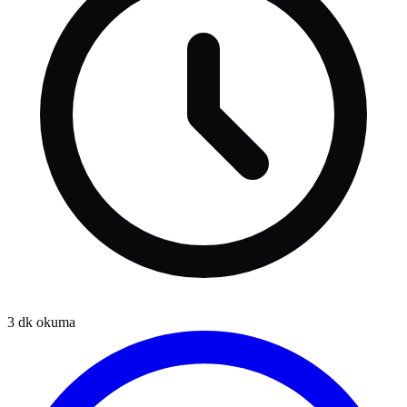
3
dk okuma