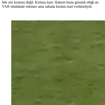
bile söz konusu değil. Kırmızı kart. Hakem bunu gözardı ettiği an
VAR müdahale edemez ama sahada kırmızı kart verilmeliydi.