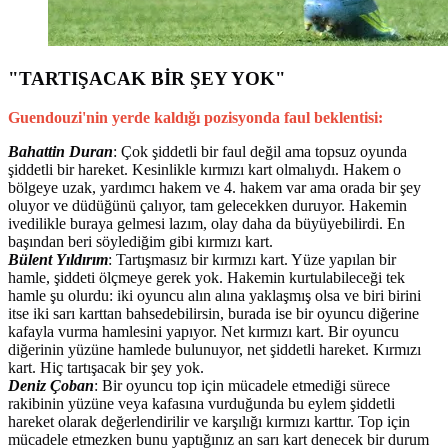
"TARTIŞACAK BİR ŞEY YOK"
Guendouzi'nin yerde kaldığı pozisyonda faul beklentisi:
Bahattin Duran
: Çok şiddetli bir faul değil ama topsuz oyunda
şiddetli bir hareket. Kesinlikle kırmızı kart olmalıydı. Hakem o
bölgeye uzak, yardımcı hakem ve 4. hakem var ama orada bir şey
oluyor ve düdüğünü çalıyor, tam gelecekken duruyor. Hakemin
ivedilikle buraya gelmesi lazım, olay daha da büyüyebilirdi. En
başından beri söylediğim gibi kırmızı kart.
Bülent Yıldırım
: Tartışmasız bir kırmızı kart. Yüze yapılan bir
hamle, şiddeti ölçmeye gerek yok. Hakemin kurtulabileceği tek
hamle şu olurdu: iki oyuncu alın alına yaklaşmış olsa ve biri birini
itse iki sarı karttan bahsedebilirsin, burada ise bir oyuncu diğerine
kafayla vurma hamlesini yapıyor. Net kırmızı kart. Bir oyuncu
diğerinin yüzüne hamlede bulunuyor, net şiddetli hareket. Kırmızı
kart. Hiç tartışacak bir şey yok.
Deniz Çoban
: Bir oyuncu top için mücadele etmediği sürece
rakibinin yüzüne veya kafasına vurduğunda bu eylem şiddetli
hareket olarak değerlendirilir ve karşılığı kırmızı karttır. Top için
mücadele etmezken bunu yaptığınız an sarı kart denecek bir durum