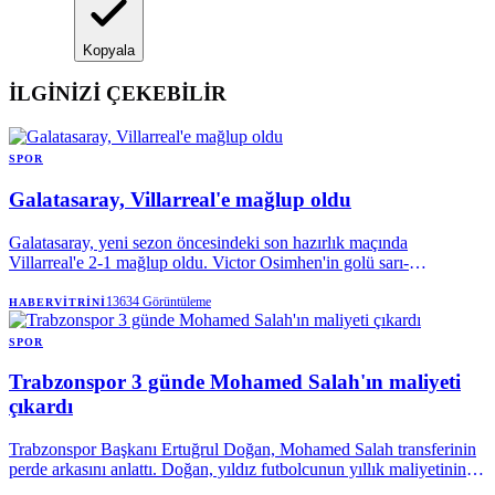
Kopyala
İLGİNİZİ ÇEKEBİLİR
SPOR
Galatasaray, Villarreal'e mağlup oldu
Galatasaray, yeni sezon öncesindeki son hazırlık maçında
Villarreal'e 2-1 mağlup oldu. Victor Osimhen'in golü sarı-
kırmızılılara yetmezken, Okan Buruk'un erken gördüğü kırmızı kart
ve tribünlerden yükselen transfer tepkisi karşılaşmaya damga vurdu.
13634
Görüntüleme
HABERVITRINI
SPOR
Trabzonspor 3 günde Mohamed Salah'ın maliyeti
çıkardı
Trabzonspor Başkanı Ertuğrul Doğan, Mohamed Salah transferinin
perde arkasını anlattı. Doğan, yıldız futbolcunun yıllık maliyetinin
yarısından fazlasının karşılandığını açıklarken, 3 günde 550 milyon