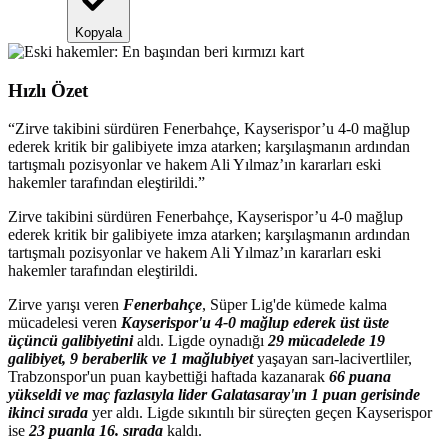
Kopyala
Hızlı Özet
“
Zirve takibini sürdüren Fenerbahçe, Kayserispor’u 4-0 mağlup
ederek kritik bir galibiyete imza atarken; karşılaşmanın ardından
tartışmalı pozisyonlar ve hakem Ali Yılmaz’ın kararları eski
hakemler tarafından eleştirildi.
”
Zirve takibini sürdüren Fenerbahçe, Kayserispor’u 4-0 mağlup
ederek kritik bir galibiyete imza atarken; karşılaşmanın ardından
tartışmalı pozisyonlar ve hakem Ali Yılmaz’ın kararları eski
hakemler tarafından eleştirildi.
Zirve yarışı veren
Fenerbahçe
, Süper Lig'de kümede kalma
mücadelesi veren
Kayserispor'u 4-0 mağlup ederek üst üste
üçüncü galibiyetini
aldı. Ligde oynadığı
29 mücadelede 19
galibiyet, 9 beraberlik ve 1 mağlubiyet
yaşayan sarı-lacivertliler,
Trabzonspor'un puan kaybettiği haftada kazanarak
66 puana
yükseldi ve maç fazlasıyla lider Galatasaray'ın 1 puan gerisinde
ikinci sırada
yer aldı. Ligde sıkıntılı bir süreçten geçen Kayserispor
ise
23 puanla 16. sırada
kaldı.