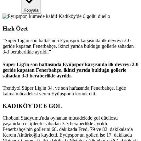
Kopyala
Hızlı Özet
“
Süper Lig'in son haftasında Eyüpspor karşısında ilk devreyi 2-0
geride kapatan Fenerbahçe, ikinci yarıda bulduğu gollerle sahadan
3-3 beraberlikle ayrıldı.
”
Süper Lig'in son haftasında Eyüpspor karşısında ilk devreyi 2-0
geride kapatan Fenerbahçe, ikinci yarıda bulduğu gollerle
sahadan 3-3 beraberlikle ayrıldı.
Trendyol Süper Lig'in 34. ve son haftasında Fenerbahçe, ligde
kalma mücadelesi veren Eyüpspor'u konuk etti.
KADIKÖY'DE 6 GOL
Chobani Stadyumu'nda oynanan mücadelede gol düellosu
yaşanırken ekiplerde sahadan 3-3 beraberlikle ayrıldı.
Fenerbahçe'nin gollerini 68. dakikada Fred, 79 ve 82. dakikalarda
Kerem Aktürkoğlu kaydetti. Eyüpspor'un golleri ise 17. dakikada
Mateusz Łęgowski, 36. dakikada Metehan Altunbaş ve 87. dakikada