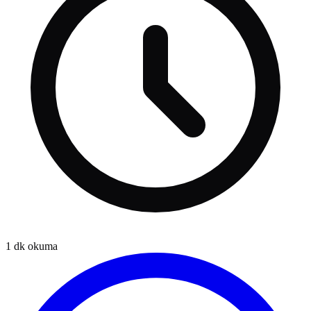
1
dk okuma