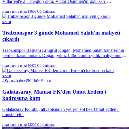
Villarreal'e 2-1 mağlup oldu. Victor Osimhen'in golü sarı-
kırmızılılara yetmezken, Okan Buruk'un erken gördüğü kırmızı kart
ve tribünlerden yükselen transfer tepkisi karşılaşmaya damga vurdu.
13609
Görüntüleme
HABERVITRINI
SPOR
Trabzonspor 3 günde Mohamed Salah'ın maliyeti
çıkardı
Trabzonspor Başkanı Ertuğrul Doğan, Mohamed Salah transferinin
perde arkasını anlattı. Doğan, yıldız futbolcunun yıllık maliyetinin
yarısından fazlasının karşılandığını açıklarken, 3 günde 550 milyon
liralık kombine satıldığını belirtti. Bordo-mavililerde 18 binle kulüp
10472
Görüntüleme
HABERVITRINI
tarihinin kombine rekoru kırılırken, yeni hedef 25 bin olarak
belirlendi.
SPOR
#
Spor
#
haber
#
Kültür Sanat
Galatasaray, Manisa FK'den Umut Erdem'i
kadrosuna kattı
Galatasaray Kulübü, altyapısından yetişen sol bek Umut Erdem'i
transfer etti.
13265
Görüntüleme
HABERVITRINI