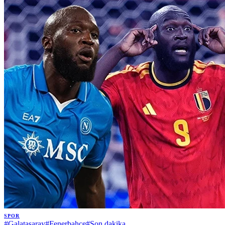
SPOR
#
Galatasaray
#
Fenerbahçe
#
Son dakika