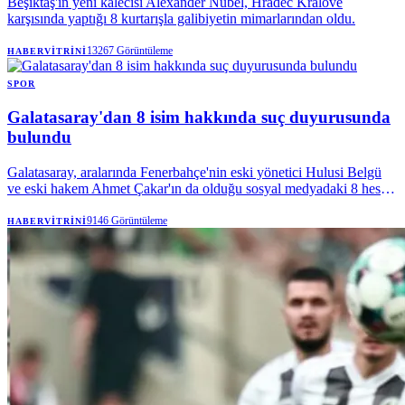
Beşiktaş'ın yeni kalecisi Alexander Nübel, Hradec Kralove
karşısında yaptığı 8 kurtarışla galibiyetin mimarlarından oldu.
13267
Görüntüleme
HABERVITRINI
SPOR
Galatasaray'dan 8 isim hakkında suç duyurusunda
bulundu
Galatasaray, aralarında Fenerbahçe'nin eski yönetici Hulusi Belgü
ve eski hakem Ahmet Çakar'ın da olduğu sosyal medyadaki 8 hesap
hakkında suç duyurusunda bulundu. Sarı-kırmızılı kulüp, hukuki
haklarını kullanmaya devam edeceğini açıkladı.
9146
Görüntüleme
HABERVITRINI