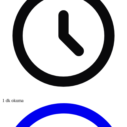
1
dk okuma