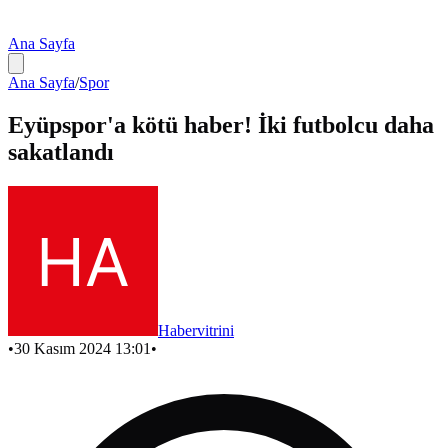
Ana Sayfa
Ana Sayfa
/
Spor
Eyüpspor'a kötü haber! İki futbolcu daha
sakatlandı
Habervitrini
•
30 Kasım 2024 13:01
•