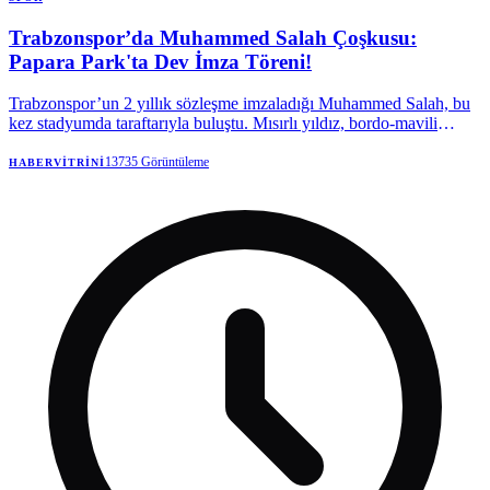
Trabzonspor’da Muhammed Salah Çoşkusu:
Papara Park'ta Dev İmza Töreni!
Trabzonspor’un 2 yıllık sözleşme imzaladığı Muhammed Salah, bu
kez stadyumda taraftarıyla buluştu. Mısırlı yıldız, bordo-mavili
taraftarlara kupalar kazanmak için geldiğini söyledi.
13735
Görüntüleme
HABERVITRINI