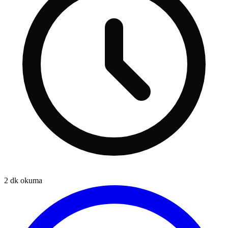
2
dk okuma