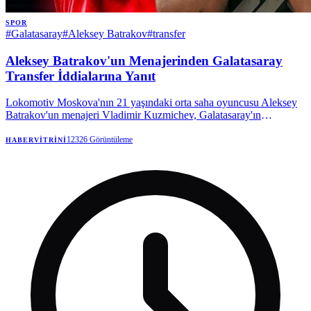
SPOR
#
Galatasaray
#
Aleksey Batrakov
#
transfer
Aleksey Batrakov'un Menajerinden Galatasaray
Transfer İddialarına Yanıt
Lokomotiv Moskova'nın 21 yaşındaki orta saha oyuncusu Aleksey
Batrakov'un menajeri Vladimir Kuzmichev, Galatasaray'ın
oyuncuyla ilgilendiğini doğruladı. Kuzmichev, şu an için resmi bir
teklif olmadığını, sadece bir niyet mektubu gönderildiğini belirterek,
12326
Görüntüleme
HABERVITRINI
transfer komisyonu iddialarını yalanladı.