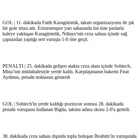
GOL | 11. dakikada Fatih Karagümrük, takım organizasyonu ile şık
bir gole imza attı. Erzurumspor yarı sahasında üst üste paslarla
kaleye yaklaşan Karagümrük, Ndiaye'nin ceza sahası içinde sağ
çaprazdan yaptığı sert vuruşla 1-0 öne geçti.
PENALTI | 25. dakikada gelişen atakta ceza alanı içinde Sobiech,
Mina’nın müdahalesiyle yerde kaldı. Karşılaşmanın hakemi Fırat
Aydınus, penaltı noktasını gösterdi
GOL | Sobiech'in yerde kaldığı pozisyon sonrası 28. dakikada
penaltı vuruşunu kullanan Biglia, takımı adına skoru 2-0'a getirdi.
38. dakikada ceza sahası dışında topla buluşan İbrahim’in vuruşunda