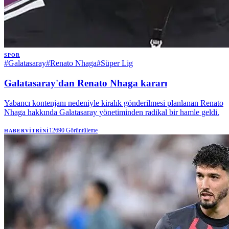
SPOR
#
Galatasaray
#
Renato Nhaga
#
Süper Lig
Galatasaray'dan Renato Nhaga kararı
Yabancı kontenjanı nedeniyle kiralık gönderilmesi planlanan Renato
Nhaga hakkında Galatasaray yönetiminden radikal bir hamle geldi.
12690
Görüntüleme
HABERVITRINI