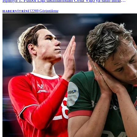
İspanya 1. Futbol Ligi takımlarından Celta Vigo'ya satın alma
opsiyonuyla kiraladı. | Anadolu Ajansı
12269
Görüntüleme
HABERVITRINI