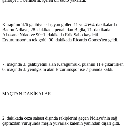
galibiyet, 1 beraberlik içeren bir tablo yakaladı.
Karagümrük'ü galibiyete taşıyan golleri 11 ve 45+4. dakikalarda
Badou Ndiaye, 28. dakikada penaltıdan Biglia, 71. dakikada
Alassane Ndao ve 90+1. dakikada Erik Sabo kaydetti.
Erzurumspor'un tek golü, 90. dakikada Ricardo Gomes'ten geldi.
7. maçında 3. galibiyetini alan Karagümrük, puanını 11'e çıkartırken
6. maçında 3. yenilgisini alan Erzurumspor ise 7 puanda kaldı.
MAÇTAN DAKİKALAR
2. dakikada ceza sahası dışında rakiplerini geçen Ndiaye’nin sağ
çaprazdan vuruşunda meşin yuvarlak kalenin yanından dışarı gitti.