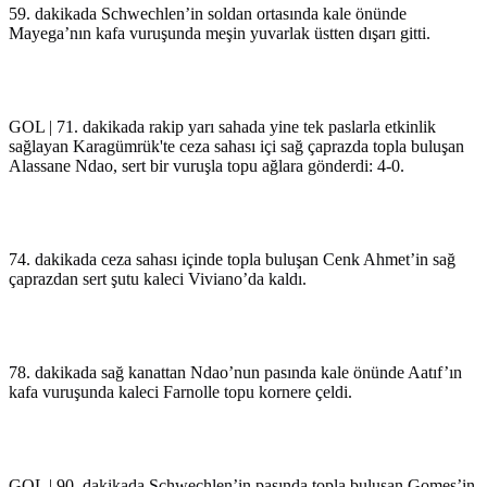
59. dakikada Schwechlen’in soldan ortasında kale önünde
Mayega’nın kafa vuruşunda meşin yuvarlak üstten dışarı gitti.
GOL | 71. dakikada rakip yarı sahada yine tek paslarla etkinlik
sağlayan Karagümrük'te ceza sahası içi sağ çaprazda topla buluşan
Alassane Ndao, sert bir vuruşla topu ağlara gönderdi: 4-0.
74. dakikada ceza sahası içinde topla buluşan Cenk Ahmet’in sağ
çaprazdan sert şutu kaleci Viviano’da kaldı.
78. dakikada sağ kanattan Ndao’nun pasında kale önünde Aatıf’ın
kafa vuruşunda kaleci Farnolle topu kornere çeldi.
GOL | 90. dakikada Schwechlen’in pasında topla buluşan Gomes’in