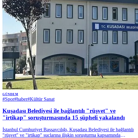
GÜNDEM
#
Spor
#
haber
#
Kültür Sanat
Kuşadası Belediyesi ile bağlantılı "rüşvet" ve
"irtikap" soruşturmasında 15 şüpheli yakalandı
İstanbul Cumhuriyet Başsavcılığı, Kuşadası Belediyesi ile bağlantılı
"rüşvet" ve "irtikap" suçlarına ilişkin soruşturma kapsamında