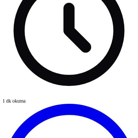
1
dk okuma