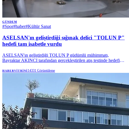
GÜNDEM
#
Spor
#
haber
#
Kültür Sanat
ASELSAN'ın geliştirdiği sığınak delici "TOLUN P"
hedefi tam isabetle vurdu
ASELSAN'ın geliştirdiği TOLUN P güdümlü mühimmatı,
Bayraktar AKINCI tarafından gerçekleştirilen atış testinde hedefi
tam isabetle vurdu.
14331
Görüntüleme
HABERVITRINI