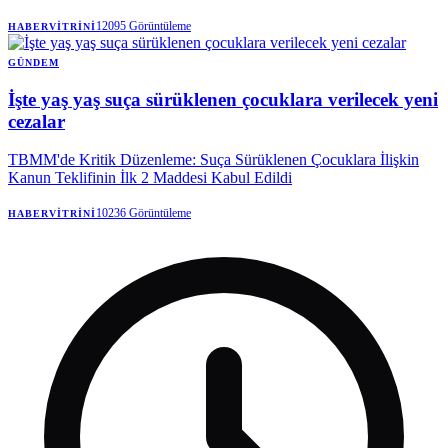
düzenlenen operasyonda 15 şüphelinin gözaltına alındığını bildirdi. |
Anadolu Ajansı
12095
Görüntüleme
HABERVITRINI
GÜNDEM
İşte yaş yaş suça sürüklenen çocuklara verilecek yeni
cezalar
TBMM'de Kritik Düzenleme: Suça Sürüklenen Çocuklara İlişkin
Kanun Teklifinin İlk 2 Maddesi Kabul Edildi
10236
Görüntüleme
HABERVITRINI