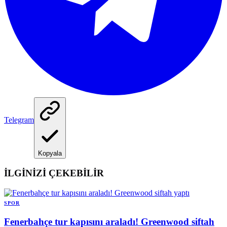
Telegram
Kopyala
İLGİNİZİ ÇEKEBİLİR
SPOR
Fenerbahçe tur kapısını araladı! Greenwood siftah