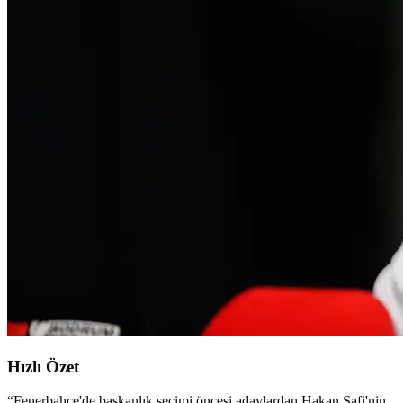
Hızlı Özet
“
Fenerbahçe'de başkanlık seçimi öncesi adaylardan Hakan Safi'nin,