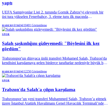
yaptı
UEFA Şampiyonlar Ligi 2. turunda Gornik Zabrze'yi eleyerek bir
üst tura yükselen Fenerbahçe, 3. eleme turu ilk maçında
Avusturya'nın Sturm Graz takımını 2-0 mağlup ederek rövanş öncesi
büyük avantaj yakaladı. Sarı lacivertlilerde Devler Ligi
10401
Görüntüleme
HABERVITRINI
elemelerindeki üçüncü maçına çıkan Talisca, gol sayısını 3'e
yükseltti. Fenerbahçe'nin yıldız transferi Mason Greenwood ise
SPOR
takımdaki ilk golünü Graz'a ağlarına gönderdi. Fenerbahçe, Sturm
Salah şaşkınlığını gizleyemedi: "Böylesini ilk kez
Graz'ı elemesi halinde play-off'larda Sparta Prag-Olimpik Lyon
eşleşmesinin galibiyle karşılaşacak.
gördüm"
Trabzonspor'un dünyaca ünlü transferi Mohamed Salah, Trabzon'da
kendisini karşılamaya gelen binlerce taraftarlar nedeniyle büyük bir
mutluluk yaşadığını söyledi.
12250
Görüntüleme
HABERVITRINI
SPOR
Trabzon'da Salah'a çılgın karşılama
Trabzonspor’un yeni transferi Muhammed Salah, Trabzon’a gitmek
üzere İstanbul Atatürk Havalimanı Genel Havacılık Terminali’nden
özel uçakla hareket etti.