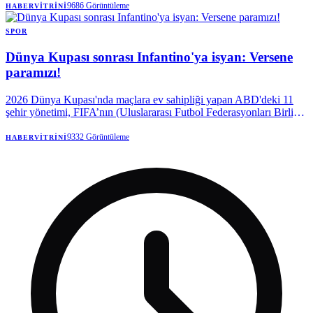
9686
Görüntüleme
HABERVITRINI
SPOR
Dünya Kupası sonrası Infantino'ya isyan: Versene
paramızı!
2026 Dünya Kupası'nda maçlara ev sahipliği yapan ABD'deki 11
şehir yönetimi, FIFA’nın (Uluslararası Futbol Federasyonları Birliği)
turnuva öncesi söz verdiği paranın peşine düştü.
9332
Görüntüleme
HABERVITRINI