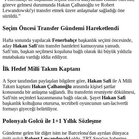
göreve gelmesi durumunda Hakan Çalhanoğlu ve Robert
Lewandowski'yi transfer etmek üzere anlaşmalar sağladığı öne
sürüldü.
”
Seçim Öncesi Transfer Gündemi Hareketlendi
Hafta sonunda yapılacak
Fenerbahçe
başkanlık seçimi öncesinde,
aday
Hakan Safi
’nin transfer hamleleri kamuoyuna yansıdı.
Safi’nin, başkan seçilmesi koşuluna bağlı olarak iki büyük yıldızla
mutabakata vardığı iddia ediliyor.
İlk Hedef Milli Takım Kaptanı
A Spor tarafından paylaşılan bilgilere göre,
Hakan Safi
ile A Milli
Takım kaptanı
Hakan Çalhanoğlu
arasında kişisel şartlar
konusunda bir anlaşma sağlandı. Bu transferin resmiyete dökülmesi,
Safi'nin seçimleri kazanmasına bağlı olacak. Şayet
Hakan Safi
başkanlık koltuğuna oturursa, tecrübeli oyuncunun sarı-lacivertli
formayı giyeceği belirtiliyor.
Polonyalı Golcü ile 1+1 Yıllık Sözleşme
Gündeme gelen bir diğer isim ise Barcelona'dan ayrılan dünyaca
ünlü golcü
Robert Lewandowski
oldu. TRT Spor'un haberine