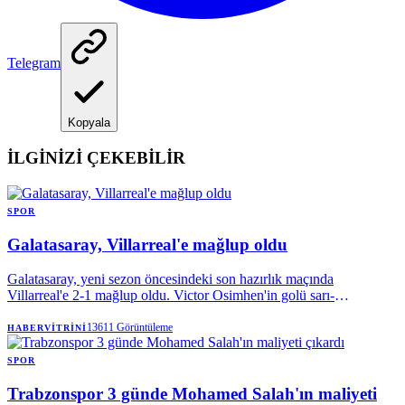
Telegram
Kopyala
İLGİNİZİ ÇEKEBİLİR
SPOR
Galatasaray, Villarreal'e mağlup oldu
Galatasaray, yeni sezon öncesindeki son hazırlık maçında
Villarreal'e 2-1 mağlup oldu. Victor Osimhen'in golü sarı-
kırmızılılara yetmezken, Okan Buruk'un erken gördüğü kırmızı kart
ve tribünlerden yükselen transfer tepkisi karşılaşmaya damga vurdu.
13611
Görüntüleme
HABERVITRINI
SPOR
Trabzonspor 3 günde Mohamed Salah'ın maliyeti