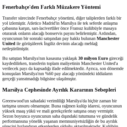
Fenerbahçe'den Farklı Müzakere Yöntemi
Transfer sürecinde Fenerbahçe yönetimi, diğer taliplerden farklı bir
yol izlemiştir. Atletico Madrid'in Marsilya ile tek seferde anlaşma
çabasına karşın, sarı-lacivertliler önce Fransız kulübüyle masaya
oturarak onların alacağı bonservis payını belirlemiştir. Ardından,
oyuncunun bir sonraki satışından pay hakkı bulunan
Manchester
United
ile görüşülerek İngiliz devinin alacağı meblağ
netleştirilmiştir.
Bu satıştan Marsilya'nın kasasına yaklaşık
30 milyon Euro
gireceği
kaydedilirken, transferin toplam maliyetinin Manchester United'a
verilecek payı da kapsadığı ifade edilmektedir. Ayrıca, son dönemde
konuşulan Marsilya'nın %60 pay alacağı yönündeki iddiaların
gerçeği yansıtmadığı bilgisine ulaşılmıştır.
Marsilya Cephesinde Ayrılık Kararının Sebepleri
Greenwood'un sahadaki verimliliği Marsilya'da hiçbir zaman bir
tartışma unsuru olmamıştır. Buna rağmen kulüp idaresi, oyuncunun
yüksek maaş yükü ve mali gerekçelerle satışına onay vermiştir.
Sezon boyunca oyuncunun saha dışındaki tutumuna ve gündelik
performansına yönelik yaşanan memnuniyetsizliğin de bu ayrılık
sürecini hızlandıran etkenlerden olduğu aktarılmaktadır. Kulübün