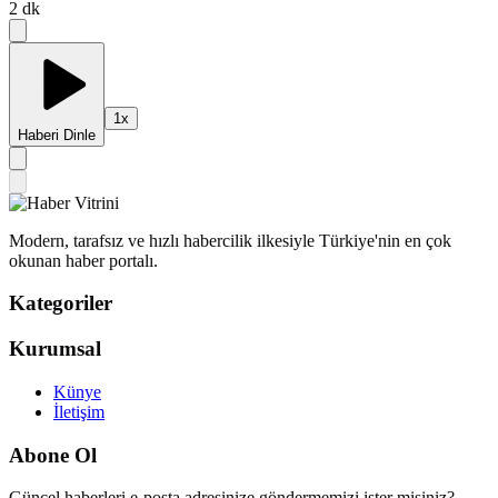
2
dk
1
x
Haberi Dinle
Modern, tarafsız ve hızlı habercilik ilkesiyle Türkiye'nin en çok
okunan haber portalı.
Kategoriler
Kurumsal
Künye
İletişim
Abone Ol
Güncel haberleri e-posta adresinize göndermemizi ister misiniz?