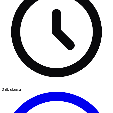
2
dk okuma