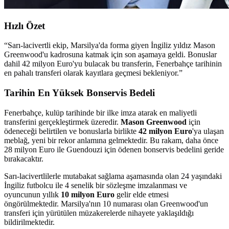
Hızlı Özet
“
Sarı-lacivertli ekip, Marsilya'da forma giyen İngiliz yıldız Mason
Greenwood'u kadrosuna katmak için son aşamaya geldi. Bonuslar
dahil 42 milyon Euro'yu bulacak bu transferin, Fenerbahçe tarihinin
en pahalı transferi olarak kayıtlara geçmesi bekleniyor.
”
Tarihin En Yüksek Bonservis Bedeli
Fenerbahçe, kulüp tarihinde bir ilke imza atarak en maliyetli
transferini gerçekleştirmek üzeredir.
Mason Greenwood
için
ödeneceği belirtilen ve bonuslarla birlikte
42 milyon Euro
'ya ulaşan
meblağ, yeni bir rekor anlamına gelmektedir. Bu rakam, daha önce
28 milyon Euro ile Guendouzi için ödenen bonservis bedelini geride
bırakacaktır.
Sarı-lacivertlilerle mutabakat sağlama aşamasında olan 24 yaşındaki
İngiliz futbolcu ile 4 senelik bir sözleşme imzalanması ve
oyuncunun yıllık
10 milyon Euro
gelir elde etmesi
öngörülmektedir. Marsilya'nın 10 numarası olan Greenwood'un
transferi için yürütülen müzakerelerde nihayete yaklaşıldığı
bildirilmektedir.