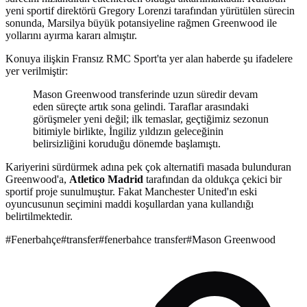
yeni sportif direktörü Gregory Lorenzi tarafından yürütülen sürecin
sonunda, Marsilya büyük potansiyeline rağmen Greenwood ile
yollarını ayırma kararı almıştır.
Konuya ilişkin Fransız RMC Sport'ta yer alan haberde şu ifadelere
yer verilmiştir:
Mason Greenwood transferinde uzun süredir devam
eden süreçte artık sona gelindi. Taraflar arasındaki
görüşmeler yeni değil; ilk temaslar, geçtiğimiz sezonun
bitimiyle birlikte, İngiliz yıldızın geleceğinin
belirsizliğini koruduğu dönemde başlamıştı.
Kariyerini sürdürmek adına pek çok alternatifi masada bulunduran
Greenwood'a,
Atletico Madrid
tarafından da oldukça çekici bir
sportif proje sunulmuştur. Fakat Manchester United'ın eski
oyuncusunun seçimini maddi koşullardan yana kullandığı
belirtilmektedir.
#
Fenerbahçe
#
transfer
#
fenerbahce transfer
#
Mason Greenwood