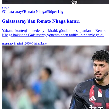
SPOR
#
Galatasaray
#
Renato Nhaga
#
Süper Lig
Galatasaray'dan Renato Nhaga kararı
Yabancı kontenjanı nedeniyle kiralık gönderilmesi planlanan Renato
Nhaga hakkında Galatasaray yönetiminden radikal bir hamle geldi.
12696
Görüntüleme
HABERVITRINI