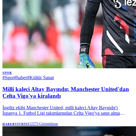
SPOR
#
Spor
#
haber
#
Kültür Sanat
Milli kaleci Altay Bayındır, Manchester United'dan
Celta Vigo'ya kiralandı
İngiliz ekibi Manchester United, milli kaleci Altay Bayındır'ı
İspanya 1. Futbol Ligi takımlarından Celta Vigo'ya satın alma
opsiyonuyla kiraladı. | Anadolu Ajansı
12273
Görüntüleme
HABERVITRINI