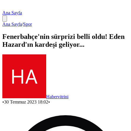
Ana Sayfa
Ana Sayfa
/
Spor
Fenerbahçe'nin sürprizi belli oldu! Eden
Hazard'ın kardeşi geliyor...
Habervitrini
•
30 Temmuz 2023 18:02
•