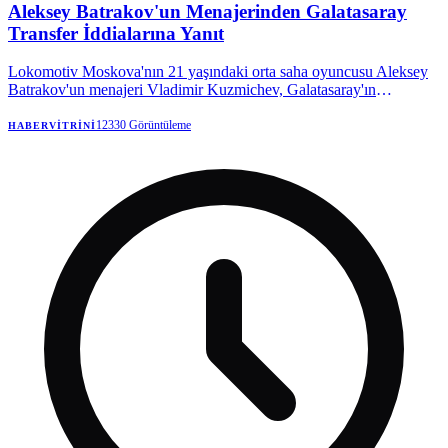
Aleksey Batrakov'un Menajerinden Galatasaray
Transfer İddialarına Yanıt
Lokomotiv Moskova'nın 21 yaşındaki orta saha oyuncusu Aleksey
Batrakov'un menajeri Vladimir Kuzmichev, Galatasaray'ın
oyuncuyla ilgilendiğini doğruladı. Kuzmichev, şu an için resmi bir
teklif olmadığını, sadece bir niyet mektubu gönderildiğini belirterek,
12330
Görüntüleme
HABERVITRINI
transfer komisyonu iddialarını yalanladı.