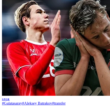
SPOR
#
Galatasaray
#
Aleksey Batrakov
#
transfer