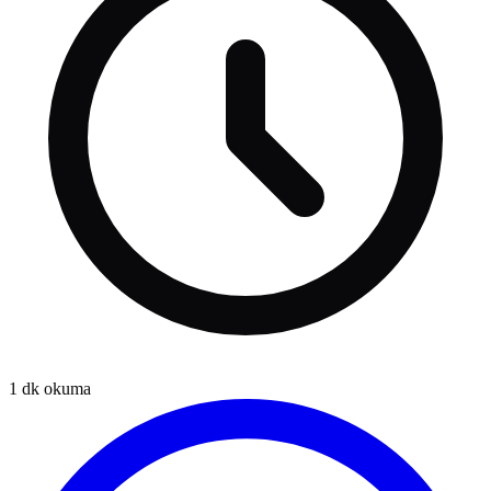
1
dk okuma