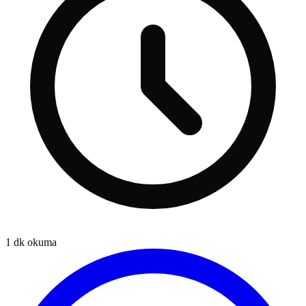
1
dk okuma