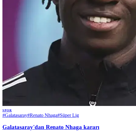
SPOR
#
Galatasaray
#
Renato Nhaga
#
Süper Lig
Galatasaray'dan Renato Nhaga kararı