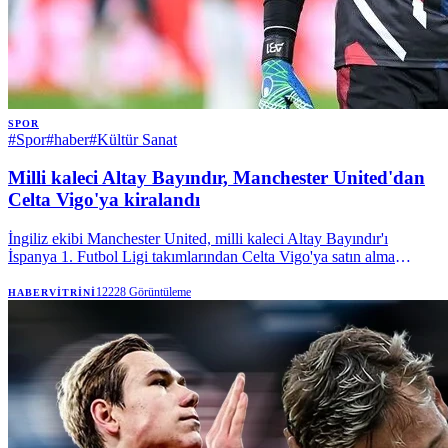
SPOR
#
Spor
#
haber
#
Kültür Sanat
Milli kaleci Altay Bayındır, Manchester United'dan
Celta Vigo'ya kiralandı
İngiliz ekibi Manchester United, milli kaleci Altay Bayındır'ı
İspanya 1. Futbol Ligi takımlarından Celta Vigo'ya satın alma
opsiyonuyla kiraladı. | Anadolu Ajansı
12228
Görüntüleme
HABERVITRINI