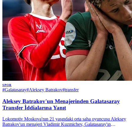
SPOR
#
Galatasaray
#
Aleksey Batrakov
#
transfer
Aleksey Batrakov'un Menajerinden Galatasaray
Transfer İddialarına Yanıt
Lokomotiv Moskova'nın 21 yaşındaki orta saha oyuncusu Aleksey
Batrakov'un menajeri Vladimir Kuzmichev, Galatasaray'ın
oyuncuyla ilgilendiğini doğruladı. Kuzmichev, şu an için resmi bir