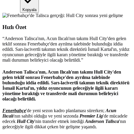
Kopyala
Hızlı Özet
“
Anderson Talisca'nın, Acun Ilıcalı'nın takımı Hull City'den gelen
teklif sonrası Fenerbahçe'den ayrılma talebinde bulunduğu iddia
edildi. Sarı-lacivertli takımın teknik direktörü İsmail Kartal'ın, yıldız
oyuncunun geleceğiyle ilgili kararı yönetime bıraktığı ve transferde
mali durumun belirleyici olacağı belirtildi.
”
Anderson Talisca'nın, Acun Ilıcalı'nın takımı Hull City'den
gelen teklif sonrası Fenerbahçe'den ayrılma talebinde
bulunduğu iddia edildi. Sarı-lacivertli takımın teknik direktörü
İsmail Kartal'ın, yıldız oyuncunun geleceğiyle ilgili kararı
yönetime bıraktığı ve transferde mali durumun belirleyici
olacağı belirtildi.
Fenerbahçe
'de yeni sezon kadro planlaması sürerken;
Acun
Ilıcalı
'nın sahibi olduğu ve yeni sezonda
Premier Lig
'de mücadele
edecek
Hull City
'nin transfer etmek istediği
Anderson Talisca
'nın
geleceğiyle ilgili dikkat çeken bir gelişme yaşandı.