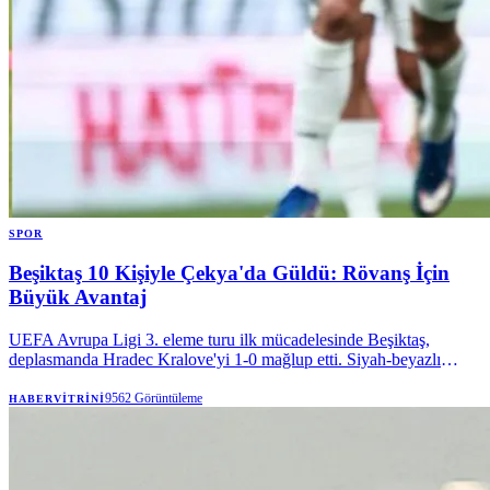
SPOR
Beşiktaş 10 Kişiyle Çekya'da Güldü: Rövanş İçin
Büyük Avantaj
UEFA Avrupa Ligi 3. eleme turu ilk mücadelesinde Beşiktaş,
deplasmanda Hradec Kralove'yi 1-0 mağlup etti. Siyah-beyazlı
temsilcimiz, müsabakayı 10 kişi tamamlamasına rağmen Semih
Kılıçsoy'un golüyle İstanbul'daki rövanş öncesi önemli bir üstünlük
9562
Görüntüleme
HABERVITRINI
yakaladı.