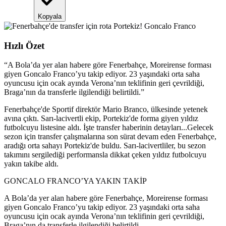
Kopyala
Hızlı Özet
“
A Bola’da yer alan habere göre Fenerbahçe, Moreirense forması
giyen Goncalo Franco’yu takip ediyor. 23 yaşındaki orta saha
oyuncusu için ocak ayında Verona’nın teklifinin geri çevrildiği,
Braga’nın da transferle ilgilendiği belirtildi.
”
Fenerbahçe'de Sportif direktör Mario Branco, ülkesinde yetenek
avına çıktı. Sarı-lacivertli ekip, Portekiz'de forma giyen yıldız
futbolcuyu listesine aldı. İşte transfer haberinin detayları...Gelecek
sezon için transfer çalışmalarına son sürat devam eden Fenerbahçe,
aradığı orta sahayı Portekiz'de buldu. Sarı-lacivertliler, bu sezon
takımını sergilediği performansla dikkat çeken yıldız futbolcuyu
yakın takibe aldı.
GONCALO FRANCO’YA YAKIN TAKİP
A Bola’da yer alan habere göre Fenerbahçe, Moreirense forması
giyen Goncalo Franco’yu takip ediyor. 23 yaşındaki orta saha
oyuncusu için ocak ayında Verona’nın teklifinin geri çevrildiği,
Braga’nın da transferle ilgilendiği belirtildi.