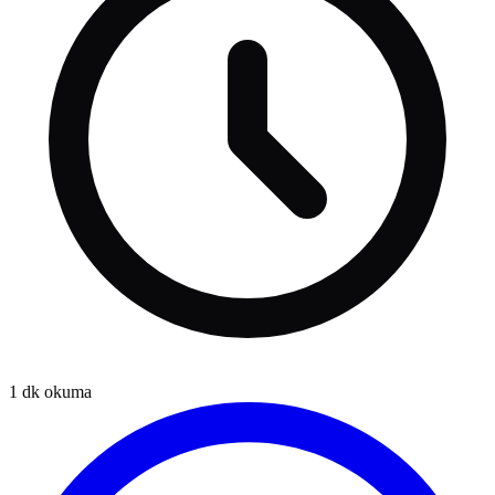
1
dk okuma