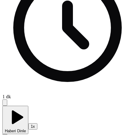
1
dk
1
x
Haberi Dinle