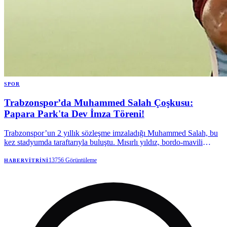
SPOR
Trabzonspor’da Muhammed Salah Çoşkusu:
Papara Park'ta Dev İmza Töreni!
Trabzonspor’un 2 yıllık sözleşme imzaladığı Muhammed Salah, bu
kez stadyumda taraftarıyla buluştu. Mısırlı yıldız, bordo-mavili
taraftarlara kupalar kazanmak için geldiğini söyledi.
13756
Görüntüleme
HABERVITRINI