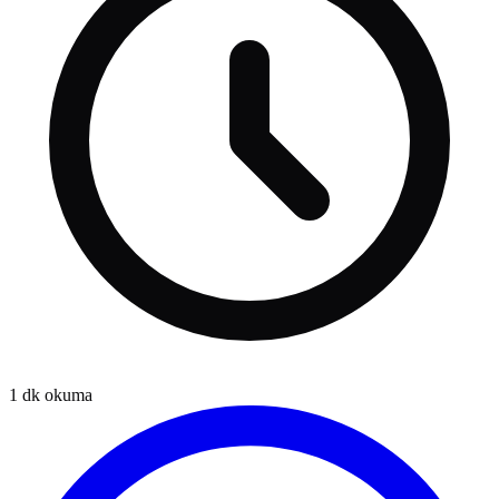
1
dk okuma