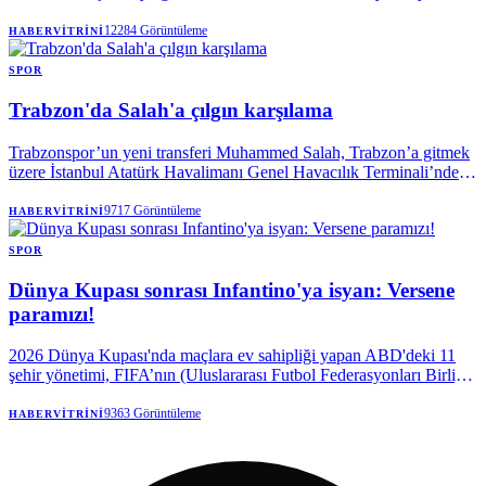
mutluluk yaşadığını söyledi.
12284
Görüntüleme
HABERVITRINI
SPOR
Trabzon'da Salah'a çılgın karşılama
Trabzonspor’un yeni transferi Muhammed Salah, Trabzon’a gitmek
üzere İstanbul Atatürk Havalimanı Genel Havacılık Terminali’nden
özel uçakla hareket etti.
9717
Görüntüleme
HABERVITRINI
SPOR
Dünya Kupası sonrası Infantino'ya isyan: Versene
paramızı!
2026 Dünya Kupası'nda maçlara ev sahipliği yapan ABD'deki 11
şehir yönetimi, FIFA’nın (Uluslararası Futbol Federasyonları Birliği)
turnuva öncesi söz verdiği paranın peşine düştü.
9363
Görüntüleme
HABERVITRINI