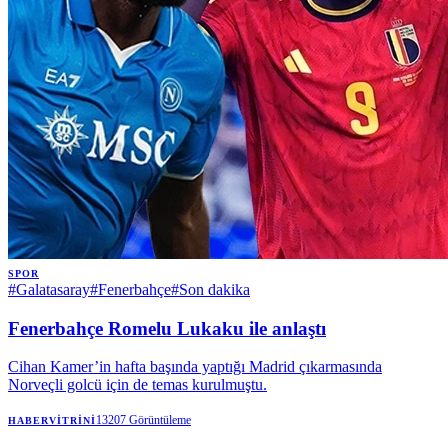
SPOR
#
Galatasaray
#
Fenerbahçe
#
Son dakika
Fenerbahçe Romelu Lukaku ile anlaştı
Cihan Kamer’in hafta başında yaptığı Madrid çıkarmasında
Norveçli golcü için de temas kurulmuştu.
13207
Görüntüleme
HABERVITRINI