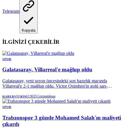
Telegram
Kopyala
İLGİNİZİ ÇEKEBİLİR
SPOR
Galatasaray, Villarreal'e mağlup oldu
Galatasaray, yeni sezon öncesindeki son hazırlık maçında
Villarreal'e 2-1 mağlup oldu. Victor Osimhen'in golü sarı-
kırmızılılara yetmezken, Okan Buruk'un erken gördüğü kırmızı kart
ve tribünlerden yükselen transfer tepkisi karşılaşmaya damga vurdu.
13633
Görüntüleme
HABERVITRINI
SPOR
Trabzonspor 3 günde Mohamed Salah'ın maliyeti
çıkardı