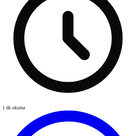
1
dk okuma