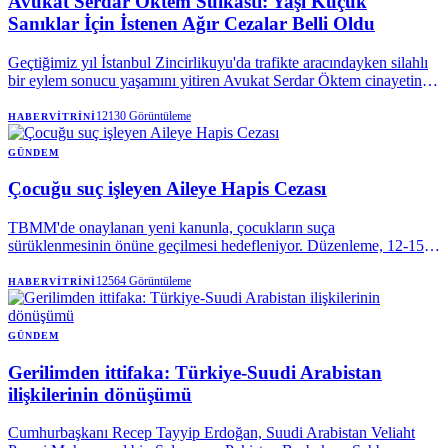
Avukat Serdar Öktem Suikastı: Yaşı Küçük
Sanıklar İçin İstenen Ağır Cezalar Belli Oldu
Geçtiğimiz yıl İstanbul Zincirlikuyu'da trafikte aracındayken silahlı
bir eylem sonucu yaşamını yitiren Avukat Serdar Öktem cinayetine
ilişkin davada yeni bir gelişme yaşandı. Olaya karıştığı tespit edilen
ve yaşları 18'den küçük olan iki sanık hakkında 43 yıl 3 aya kadar
12130
Görüntüleme
HABERVITRINI
hapis cezası talep edildi.
GÜNDEM
Çocuğu suç işleyen Aileye Hapis Cezası
TBMM'de onaylanan yeni kanunla, çocukların suça
sürüklenmesinin önüne geçilmesi hedefleniyor. Düzenleme, 12-15
yaş grubundaki çocuklara yönelik cezai yaptırımları yeniden
belirlerken, bakım sorumluluğunu yerine getirmeyen ailelere de 2
12564
Görüntüleme
HABERVITRINI
yıla kadar hapis cezası öngörüyor.
GÜNDEM
Gerilimden ittifaka: Türkiye-Suudi Arabistan
ilişkilerinin dönüşümü
Cumhurbaşkanı Recep Tayyip Erdoğan, Suudi Arabistan Veliaht