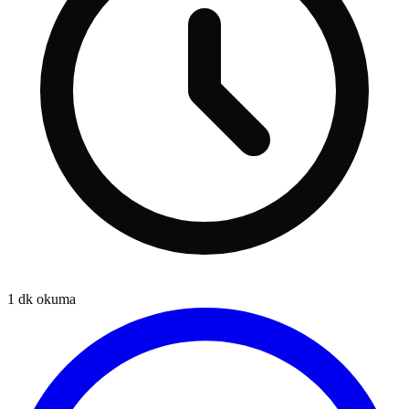
1
dk okuma