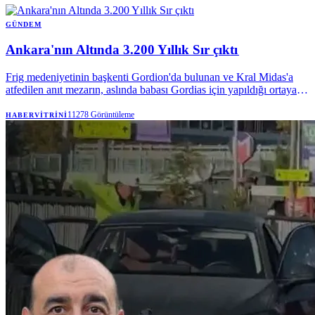
GÜNDEM
Ankara'nın Altında 3.200 Yıllık Sır çıktı
Frig medeniyetinin başkenti Gordion'da bulunan ve Kral Midas'a
atfedilen anıt mezarın, aslında babası Gordias için yapıldığı ortaya
çıktı. Dünyada bir eşi daha olmayan ve 3.200 yıldır bozulmadan
kalan ahşap mezar odası, bu eşsiz yapısıyla dikkatleri üzerine
11278
Görüntüleme
HABERVITRINI
çekiyor.