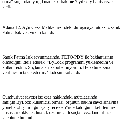
olma" suçundan yargılanan eski hakime 7 yıl 6 ay hapis cezası
verildi.
Adana 12. Ağır Ceza Mahkemesindeki duruşmaya tutuksuz sanık
Fatma Işık ve avukatı katıldı.
Sanık Fatma Işık savunmasında, FETÖ/PDY ile bağlantısının
olmadığını iddia ederek, "ByLock programını yüklemedim ve
kullanmadım. Suçlamaları kabul etmiyorum. Beraatime karar
verilmesini talep ederim."ifadesini kullandı.
Cumhuriyet savcısı ise esas hakkındaki mütalaasında
sanığın ByLock kullanıcısı olması, örgütün hakim savcı sınavına
yönelik oluşturduğu "çalışma evleri"nde kaldığının belirlenmesi
hususları dikkate alınarak üzerine atılı suçtan cezalandırılması
talebinde bulundu.