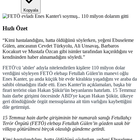
Kopyala
Hızlı Özet
“
Kimi hastalandığını, hatta öldüğünü söylerken, yeğeni Ebuseleme
Gülen, amcasının Cevdet Türkyolu, Ali Unsavaş, Barbaros
Kocakurt ve Mustafa Özcan gibi isimler tarafından kaçırıldığını ve
kendisinden haber alınamadığını söyledi.
”
FETÖ'cü 'abiler' adıyla nitelendirilen kişilere 110 milyon dolar
verdiğini söyleyen FETÖ elebaşı Fetullah Gülen'in manevi oğlu
Enes Kanter, şu anda küçük bir evde kiralıkta yaşadığını ve araba da
sahibi olmadığını ifade etti. Enes Kanter'in açıklamaları, başka bir
firari terörist olan Hakan Şükür'ün beyanlarını hatırlattı. 15 Temmuz
hain darbe girişimi öncesinde ABD'ye kaçan Hakan Şükür, ülkeye
geri döndüğünde örgüt mensuplarına ait tüm varlığını kaybettiğini
dile getirmişti.
15 Temmuz hain darbe girişiminin bir numaralı sanığı Fetullahçı
Terör Örgütü (FETÖ) elebaşı Fetullah Gülen’in gözden uzak bir
villaya götürülmesi birçok olasılığı gündeme getirdi.
Kimi hastalandığını, hatta öldüğünü söylerken, yeğeni Ebuseleme