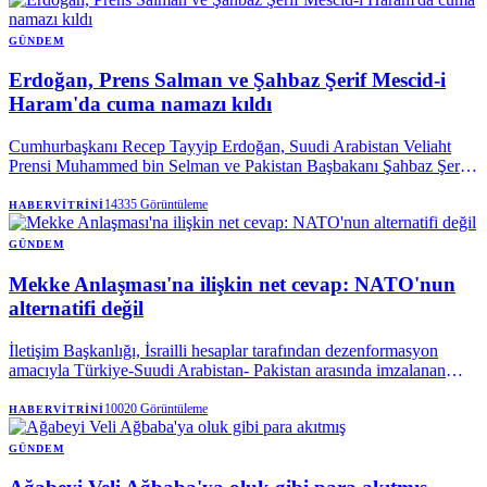
GÜNDEM
Erdoğan, Prens Salman ve Şahbaz Şerif Mescid-i
Haram'da cuma namazı kıldı
Cumhurbaşkanı Recep Tayyip Erdoğan, Suudi Arabistan Veliaht
Prensi Muhammed bin Selman ve Pakistan Başbakanı Şahbaz Şerif
ile birlikte Mekke’de cuma namazı kıldı.
14335
Görüntüleme
HABERVITRINI
GÜNDEM
Mekke Anlaşması'na ilişkin net cevap: NATO'nun
alternatifi değil
İletişim Başkanlığı, İsrailli hesaplar tarafından dezenformasyon
amacıyla Türkiye-Suudi Arabistan- Pakistan arasında imzalanan
Mekke Anlaşması'na dair paylaşılan iddiaları yalanladı. Mekke
Anlaşması'nın NATO'nun 5. maddesi ile çeliştiği iddiaları
10020
Görüntüleme
HABERVITRINI
reddedilirken, söz konusu ittifakın NATO'ya bir alternatif olmadığı
vurgulandı.
GÜNDEM