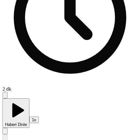
2
dk
1
x
Haberi Dinle