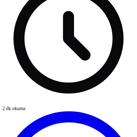
2
dk okuma