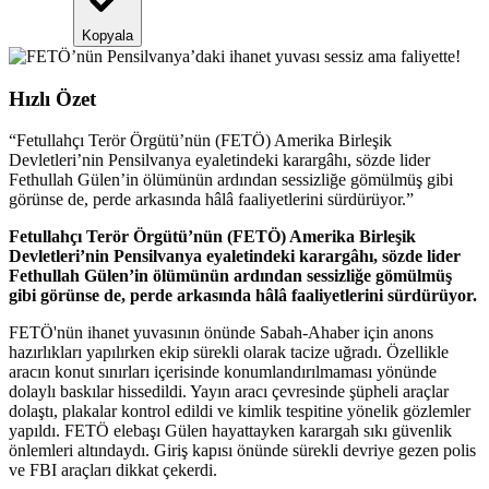
Kopyala
Hızlı Özet
“
Fetullahçı Terör Örgütü’nün (FETÖ) Amerika Birleşik
Devletleri’nin Pensilvanya eyaletindeki karargâhı, sözde lider
Fethullah Gülen’in ölümünün ardından sessizliğe gömülmüş gibi
görünse de, perde arkasında hâlâ faaliyetlerini sürdürüyor.
”
Fetullahçı Terör Örgütü’nün (FETÖ) Amerika Birleşik
Devletleri’nin Pensilvanya eyaletindeki karargâhı, sözde lider
Fethullah Gülen’in ölümünün ardından sessizliğe gömülmüş
gibi görünse de, perde arkasında hâlâ faaliyetlerini sürdürüyor.
FETÖ'nün ihanet yuvasının önünde Sabah-Ahaber için anons
hazırlıkları yapılırken ekip sürekli olarak tacize uğradı. Özellikle
aracın konut sınırları içerisinde konumlandırılmaması yönünde
dolaylı baskılar hissedildi. Yayın aracı çevresinde şüpheli araçlar
dolaştı, plakalar kontrol edildi ve kimlik tespitine yönelik gözlemler
yapıldı. FETÖ elebaşı Gülen hayattayken karargah sıkı güvenlik
önlemleri altındaydı. Giriş kapısı önünde sürekli devriye gezen polis
ve FBI araçları dikkat çekerdi.