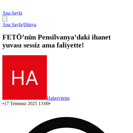
Ana Sayfa
Ana Sayfa
/
Dünya
FETÖ’nün Pensilvanya’daki ihanet
yuvası sessiz ama faliyette!
Habervitrini
•
17 Temmuz 2025 13:00
•