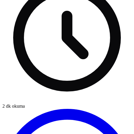
2
dk okuma