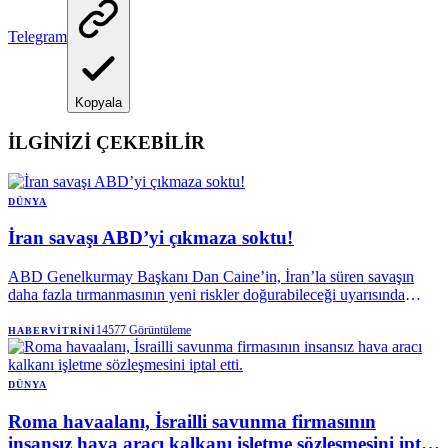
Telegram
Kopyala
İLGİNİZİ ÇEKEBİLİR
DÜNYA
İran savaşı ABD’yi çıkmaza soktu!
ABD Genelkurmay Başkanı Dan Caine’in, İran’la süren savaşın
daha fazla tırmanmasının yeni riskler doğurabileceği uyarısında
bulunduğu öne sürüldü. Caine’in, yalnızca hava saldırılarıyla
hedeflere ulaşmanın mümkün olmadığını savunarak çatışmadan bir
14577
Görüntüleme
HABERVITRINI
'çıkış yolu aradığı', Trump’ın ise saldırılarla İran’la anlaşma
sağlanabileceğine inandığı bildirildi.
DÜNYA
Roma havaalanı, İsrailli savunma firmasının
insansız hava aracı kalkanı işletme sözleşmesini iptal