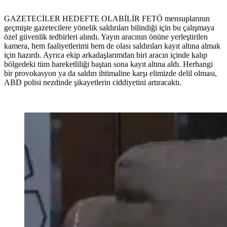
GAZETECİLER HEDEFTE OLABİLİR FETÖ mensuplarının
geçmişte gazetecilere yönelik saldırıları bilindiği için bu çalışmaya
özel güvenlik tedbirleri alındı. Yayın aracının önüne yerleştirilen
kamera, hem faaliyetlerimi hem de olası saldırıları kayıt altına almak
için hazırdı. Ayrıca ekip arkadaşlarımdan biri aracın içinde kalıp
bölgedeki tüm hareketliliği baştan sona kayıt altına aldı. Herhangi
bir provokasyon ya da saldırı ihtimaline karşı elimizde delil olması,
ABD polisi nezdinde şikayetlerin ciddiyetini artıracaktı.