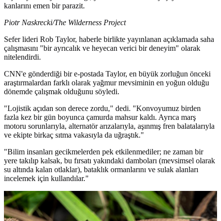
kanlarını emen bir parazit.
Piotr Naskrecki/The Wilderness Project
Sefer lideri Rob Taylor, haberle birlikte yayınlanan açıklamada saha
çalışmasını "bir ayrıcalık ve heyecan verici bir deneyim" olarak
nitelendirdi.
CNN'e gönderdiği bir e-postada Taylor, en büyük zorluğun önceki
araştırmalardan farklı olarak yağmur mevsiminin en yoğun olduğu
dönemde çalışmak olduğunu söyledi.
"Lojistik açıdan son derece zordu," dedi. "Konvoyumuz birden
fazla kez bir gün boyunca çamurda mahsur kaldı. Ayrıca marş
motoru sorunlarıyla, alternatör arızalarıyla, aşınmış fren balatalarıyla
ve ekipte birkaç sıtma vakasıyla da uğraştık."
"Bilim insanları gecikmelerden pek etkilenmediler; ne zaman bir
yere takılıp kalsak, bu fırsatı yakındaki damboları (mevsimsel olarak
su altında kalan otlaklar), bataklık ormanlarını ve sulak alanları
incelemek için kullandılar."