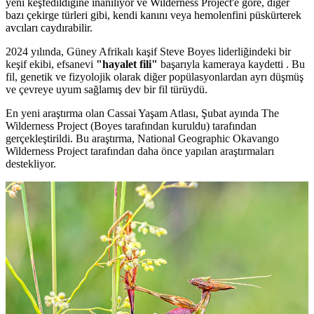
yeni keşfedildiğine inanılıyor ve Wilderness Project'e göre, diğer
bazı çekirge türleri gibi, kendi kanını veya hemolenfini püskürterek
avcıları caydırabilir.
2024 yılında, Güney Afrikalı kaşif Steve Boyes liderliğindeki bir
keşif ekibi, efsanevi
"hayalet fili"
başarıyla kameraya kaydetti . Bu
fil, genetik ve fizyolojik olarak diğer popülasyonlardan ayrı düşmüş
ve çevreye uyum sağlamış dev bir fil türüydü.
En yeni araştırma olan Cassai Yaşam Atlası, Şubat ayında The
Wilderness Project (Boyes tarafından kuruldu) tarafından
gerçekleştirildi. Bu araştırma, National Geographic Okavango
Wilderness Project tarafından daha önce yapılan araştırmaları
destekliyor.