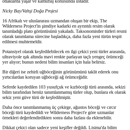
otlaklarda yaşar ve kamuflaj konusunda ustadır.
Nicky Bay/Vahşi Doğa Projesi
16 Afrikalı ve uluslararası uzmandan oluşan bir ekip, The
Wilderness Project'in şimdiye kadarki en ayrıntılı resim olarak
tanımladığı plato görüntüsünü yakaladı. Taksonomistler türleri resmi
olarak tanımlama sürecine başladıkça, daha fazla yeni türün tespit
edilmesi muhtemeldir.
Potansiyel olarak keşfedilebilecek en ilgi çekici yeni türler arasında,
ultraviyole ışık altında mavi renkte parlayan taçlı yengeç örümceği
yer alıyor; bunun nedeni bilim insanları için hala belirsiz.
Bir diğeri ise zehirli uğböceğinin görünümünü taklit ederek onu
yırtıcılardan koruyan uğböceği ağ örümceğidir.
Seferde kaydedilen 103 yusufçuk ve kızböceği türü arasında, sekizi
bilim tarafından henüz tanımlanmamış türler olup, bunlara ek olarak
sekiz yeni güve türü de keşfedilmiştir.
Daha önce tanımlanmamış üç çekirge, ağustos böceği ve cırcır
böceği türü kaydedildi ve Wilderness Project'e göre uzmanlar
örnekleri değerlendirdikten sonra daha fazlası da eklenebilir.
Dikkat çekici olan sadece yeni keşifler değildi. Lisima'da bilim