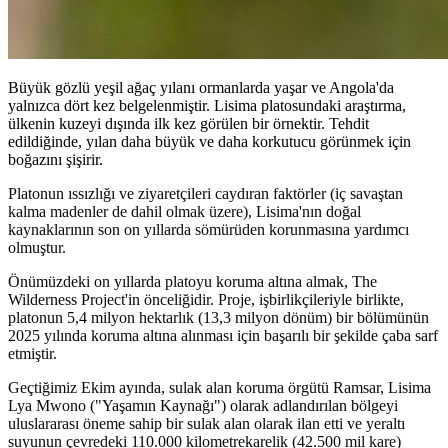
Büyük gözlü yeşil ağaç yılanı ormanlarda yaşar ve Angola'da
yalnızca dört kez belgelenmiştir. Lisima platosundaki araştırma,
ülkenin kuzeyi dışında ilk kez görülen bir örnektir. Tehdit
edildiğinde, yılan daha büyük ve daha korkutucu görünmek için
boğazını şişirir.
Platonun ıssızlığı ve ziyaretçileri caydıran faktörler (iç savaştan
kalma madenler de dahil olmak üzere), Lisima'nın doğal
kaynaklarının son on yıllarda sömürüden korunmasına yardımcı
olmuştur.
Önümüzdeki on yıllarda platoyu koruma altına almak, The
Wilderness Project'in önceliğidir. Proje, işbirlikçileriyle birlikte,
platonun 5,4 milyon hektarlık (13,3 milyon dönüm) bir bölümünün
2025 yılında koruma altına alınması için başarılı bir şekilde çaba sarf
etmiştir.
Geçtiğimiz Ekim ayında, sulak alan koruma örgütü Ramsar, Lisima
Lya Mwono ("Yaşamın Kaynağı") olarak adlandırılan bölgeyi
uluslararası öneme sahip bir sulak alan olarak ilan etti ve yeraltı
suyunun çevredeki 110.000 kilometrekarelik (42.500 mil kare)