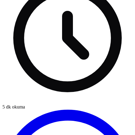
5
dk okuma