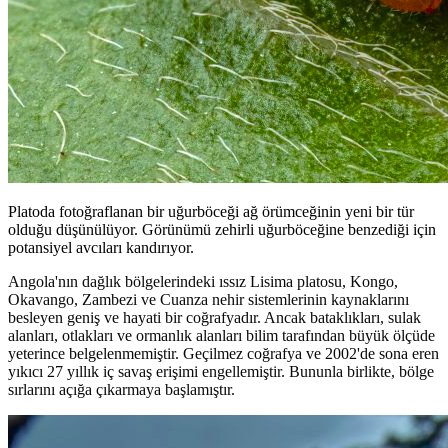
Platoda fotoğraflanan bir uğurböceği ağ örümceğinin yeni bir tür
olduğu düşünülüyor. Görünümü zehirli uğurböceğine benzediği için
potansiyel avcıları kandırıyor.
Angola'nın dağlık bölgelerindeki ıssız Lisima platosu, Kongo,
Okavango, Zambezi ve Cuanza nehir sistemlerinin kaynaklarını
besleyen geniş ve hayati bir coğrafyadır. Ancak bataklıkları, sulak
alanları, otlakları ve ormanlık alanları bilim tarafından büyük ölçüde
yeterince belgelenmemiştir. Geçilmez coğrafya ve 2002'de sona eren
yıkıcı 27 yıllık iç savaş erişimi engellemiştir. Bununla birlikte, bölge
sırlarını açığa çıkarmaya başlamıştır.