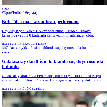
SPOR
#
Spor
#
Futbol
#
Beşiktaş
Nübel'den maç kazandıran performans
Beşiktaş'ın yeni kalecisi Alexander Nübel, Hradec Kralove
karşısında yaptığı 8 kurtarışla galibiyetin mimarlarından oldu.
13265
Görüntüleme
HABERVITRINI
SPOR
Galatasaray'dan 8 isim hakkında suç duyurusunda
bulundu
Galatasaray, aralarında Fenerbahçe'nin eski yönetici Hulusi Belgü
ve eski hakem Ahmet Çakar'ın da olduğu sosyal medyadaki 8 hesap
hakkında suç duyurusunda bulundu. Sarı-kırmızılı kulüp, hukuki
haklarını kullanmaya devam edeceğini açıkladı.
9145
Görüntüleme
HABERVITRINI