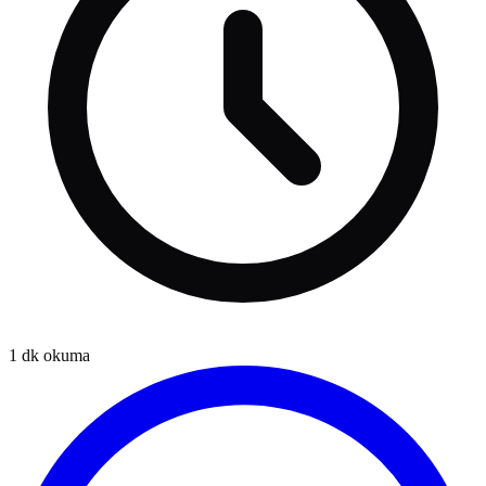
1
dk okuma