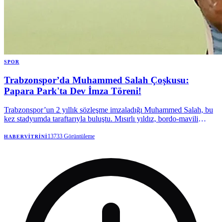
SPOR
Trabzonspor’da Muhammed Salah Çoşkusu:
Papara Park'ta Dev İmza Töreni!
Trabzonspor’un 2 yıllık sözleşme imzaladığı Muhammed Salah, bu
kez stadyumda taraftarıyla buluştu. Mısırlı yıldız, bordo-mavili
taraftarlara kupalar kazanmak için geldiğini söyledi.
13733
Görüntüleme
HABERVITRINI