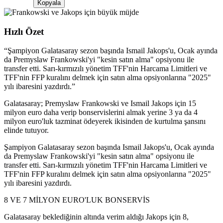
Kopyala
Hızlı Özet
“
Şampiyon Galatasaray sezon başında Ismail Jakops'u, Ocak ayında
da Premyslaw Frankowski'yi "kesin satın alma" opsiyonu ile
transfer etti. Sarı-kırmızılı yönetim TFF'nin Harcama Limitleri ve
TFF'nin FFP kuralını delmek için satın alma opsiyonlarına "2025"
yılı ibaresini yazdırdı.
”
Galatasaray; Premyslaw Frankowski ve Ismail Jakops için 15
milyon euro daha verip bonservislerini almak yerine 3 ya da 4
milyon euro'luk tazminat ödeyerek ikisinden de kurtulma şansını
elinde tutuyor.
Şampiyon Galatasaray sezon başında Ismail Jakops'u, Ocak ayında
da Premyslaw Frankowski'yi "kesin satın alma" opsiyonu ile
transfer etti. Sarı-kırmızılı yönetim TFF'nin Harcama Limitleri ve
TFF'nin FFP kuralını delmek için satın alma opsiyonlarına "2025"
yılı ibaresini yazdırdı.
8 VE 7 MİLYON EURO'LUK BONSERVİS
Galatasaray beklediğinin altında verim aldığı Jakops için 8,