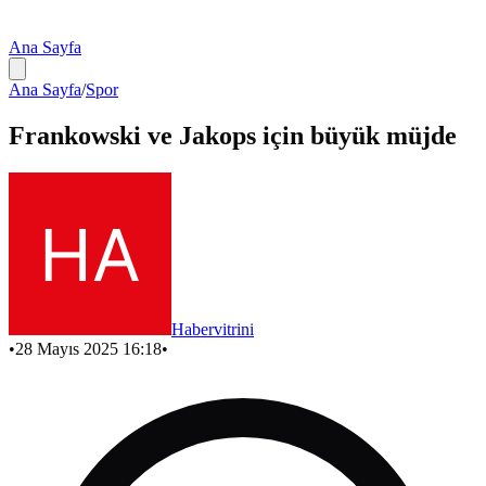
Ana Sayfa
Ana Sayfa
/
Spor
Frankowski ve Jakops için büyük müjde
Habervitrini
•
28 Mayıs 2025 16:18
•