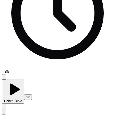
1
dk
1
x
Haberi Dinle