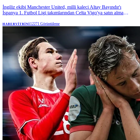
İngiliz ekibi Manchester United, milli kaleci Altay Bayındır'ı
İspanya 1. Futbol Ligi takımlarından Celta Vigo'ya satın alma
opsiyonuyla kiraladı. | Anadolu Ajansı
12271
Görüntüleme
HABERVITRINI