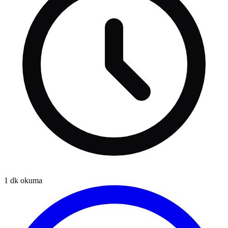
1
dk okuma