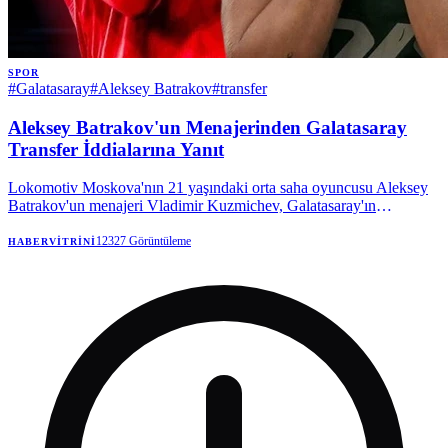
SPOR
#
Galatasaray
#
Aleksey Batrakov
#
transfer
Aleksey Batrakov'un Menajerinden Galatasaray
Transfer İddialarına Yanıt
Lokomotiv Moskova'nın 21 yaşındaki orta saha oyuncusu Aleksey
Batrakov'un menajeri Vladimir Kuzmichev, Galatasaray'ın
oyuncuyla ilgilendiğini doğruladı. Kuzmichev, şu an için resmi bir
teklif olmadığını, sadece bir niyet mektubu gönderildiğini belirterek,
12327
Görüntüleme
HABERVITRINI
transfer komisyonu iddialarını yalanladı.