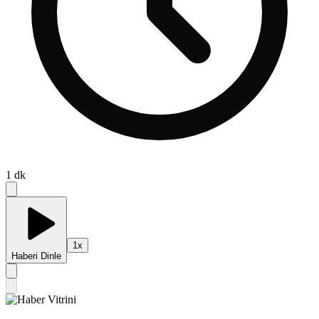
1
dk
1
x
Haberi Dinle