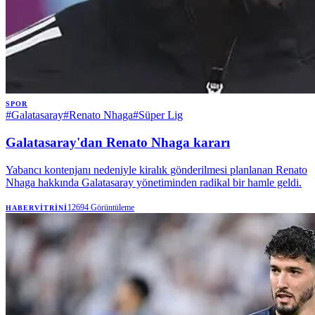
SPOR
#
Galatasaray
#
Renato Nhaga
#
Süper Lig
Galatasaray'dan Renato Nhaga kararı
Yabancı kontenjanı nedeniyle kiralık gönderilmesi planlanan Renato
Nhaga hakkında Galatasaray yönetiminden radikal bir hamle geldi.
12694
Görüntüleme
HABERVITRINI