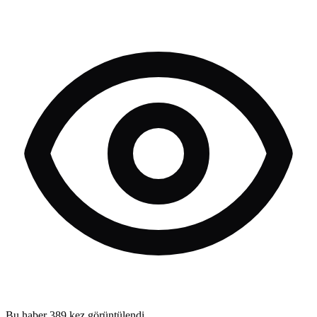
Bu haber
389
kez görüntülendi.