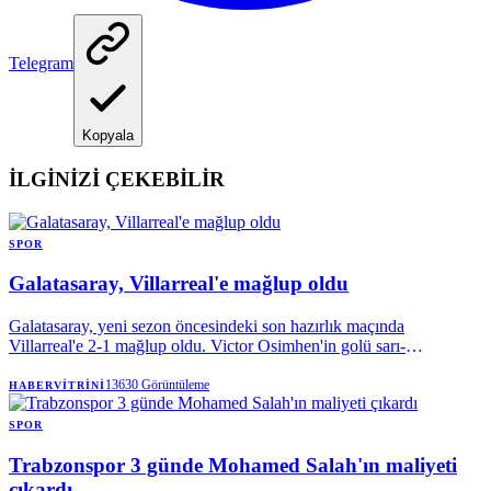
Telegram
Kopyala
İLGİNİZİ ÇEKEBİLİR
SPOR
Galatasaray, Villarreal'e mağlup oldu
Galatasaray, yeni sezon öncesindeki son hazırlık maçında
Villarreal'e 2-1 mağlup oldu. Victor Osimhen'in golü sarı-
kırmızılılara yetmezken, Okan Buruk'un erken gördüğü kırmızı kart
ve tribünlerden yükselen transfer tepkisi karşılaşmaya damga vurdu.
13630
Görüntüleme
HABERVITRINI
SPOR
Trabzonspor 3 günde Mohamed Salah'ın maliyeti
çıkardı