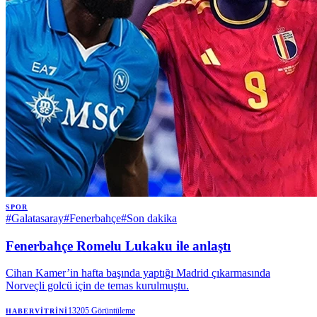
SPOR
#
Galatasaray
#
Fenerbahçe
#
Son dakika
Fenerbahçe Romelu Lukaku ile anlaştı
Cihan Kamer’in hafta başında yaptığı Madrid çıkarmasında
Norveçli golcü için de temas kurulmuştu.
13205
Görüntüleme
HABERVITRINI