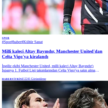
SPOR
#
Spor
#
haber
#
Kültür Sanat
Milli kaleci Altay Bayındır, Manchester United'dan
Celta Vigo'ya kiralandı
İngiliz ekibi Manchester United, milli kaleci Altay Bayındır'ı
İspanya 1. Futbol Ligi takımlarından Celta Vigo'ya satın alma
opsiyonuyla kiraladı. | Anadolu Ajansı
12241
Görüntüleme
HABERVITRINI