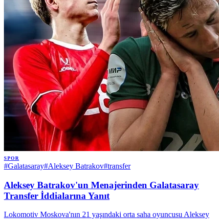
SPOR
#
Galatasaray
#
Aleksey Batrakov
#
transfer
Aleksey Batrakov'un Menajerinden Galatasaray
Transfer İddialarına Yanıt
Lokomotiv Moskova'nın 21 yaşındaki orta saha oyuncusu Aleksey