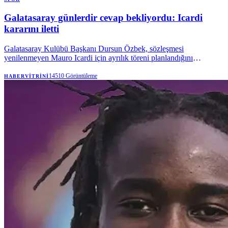
Galatasaray günlerdir cevap bekliyordu: Icardi
kararını iletti
Galatasaray Kulübü Başkanı Dursun Özbek, sözleşmesi
yenilenmeyen Mauro Icardi için ayrılık töreni planlandığını
yapıldığını açıklamıştı. Villarreal maçına davet edilen Arjantinli
futbolcunun, bu davete rağmen kulübe beklenmedik bir dönüş
14510
Görüntüleme
HABERVITRINI
yaptığı konuşuluyor.