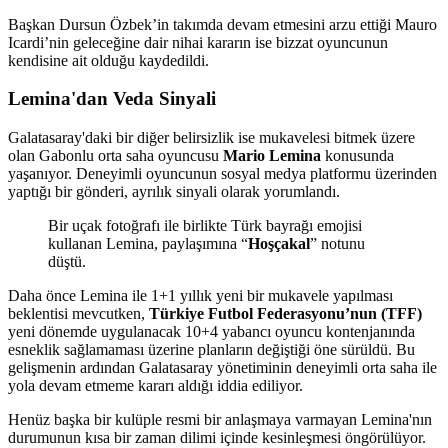
Başkan Dursun Özbek’in takımda devam etmesini arzu ettiği Mauro
Icardi’nin geleceğine dair nihai kararın ise bizzat oyuncunun
kendisine ait olduğu kaydedildi.
Lemina'dan Veda Sinyali
Galatasaray'daki bir diğer belirsizlik ise mukavelesi bitmek üzere
olan Gabonlu orta saha oyuncusu
Mario Lemina
konusunda
yaşanıyor. Deneyimli oyuncunun sosyal medya platformu üzerinden
yaptığı bir gönderi, ayrılık sinyali olarak yorumlandı.
Bir uçak fotoğrafı ile birlikte Türk bayrağı emojisi
kullanan Lemina, paylaşımına “
Hoşçakal
” notunu
düştü.
Daha önce Lemina ile 1+1 yıllık yeni bir mukavele yapılması
beklentisi mevcutken,
Türkiye Futbol Federasyonu’nun (TFF)
yeni dönemde uygulanacak 10+4 yabancı oyuncu kontenjanında
esneklik sağlamaması üzerine planların değiştiği öne sürüldü. Bu
gelişmenin ardından Galatasaray yönetiminin deneyimli orta saha ile
yola devam etmeme kararı aldığı iddia ediliyor.
Henüz başka bir kulüple resmi bir anlaşmaya varmayan Lemina'nın
durumunun kısa bir zaman dilimi içinde kesinleşmesi öngörülüyor.