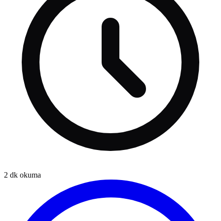
2
dk okuma