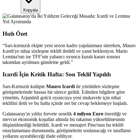
Kopyala
Hızlı Özet
“
Sarı-kırmızılı ekipte yeni sezon kadro yapılanması sürerken, Mauro
Icardi'ye nihai sözleşme teklifi iletildi ve yanıt bekleniyor. Mario
Lemina'nın ise TFF'nin yabancı oyuncu kuralı kararı sonrası
takımdan ayrılması gündeme geldi.
”
Icardi İçin Kritik Hafta: Son Teklif Yapıldı
Sarı-Kırmızılı kulüpte
Mauro Icardi
ile yürütülen sözleşme
görüşmelerinde hassas bir sürece girildi. Edinilen bilgilere göre
yönetim, Arjantinli golcü oyuncuya yeni mukavele için nihai
teklifini iletti ve bu hafta içinde net bir cevap beklemeye başladı.
Galatasaray'ın yıldız forvete senelik
4 milyon Euro
önerdiği ve
mevcut ekonomik koşullar altında bu rakamın yükseltilmesinin
düşünülmediği belirtildi. Icardi ve menajeri Pino'nun bu teklifi
onaylamaması durumunda, görüşmelerin sonlanacağı ve tarafların
yollarını ayırabileceği ifade ediliyor.