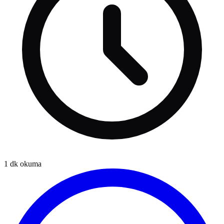
1
dk okuma