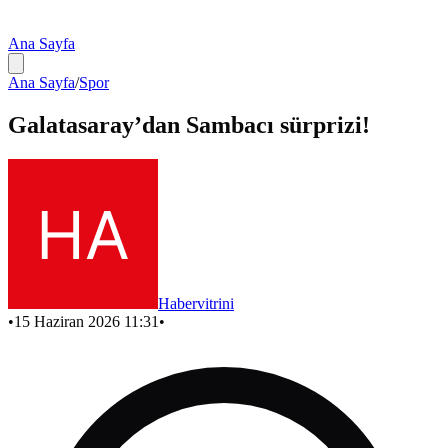
Ana Sayfa
Ana Sayfa
/
Spor
Galatasaray’dan Sambacı sürprizi!
Habervitrini
•
15 Haziran 2026 11:31
•