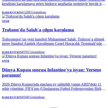
kendisini karşılamaya gelen binlerce taraftarlar nedeniyle büyük bir
mutluluk yaşadığını söyledi.
12268
Görüntüleme
HABERVITRINI
SPOR
Trabzon'da Salah'a çılgın karşılama
Trabzonspor’un yeni transferi Muhammed Salah, Trabzon’a gitmek
üzere İstanbul Atatürk Havalimanı Genel Havacılık Terminali’nden
özel uçakla hareket etti.
9702
Görüntüleme
HABERVITRINI
SPOR
Dünya Kupası sonrası Infantino'ya isyan: Versene
paramızı!
2026 Dünya Kupası'nda maçlara ev sahipliği yapan ABD'deki 11
şehir yönetimi, FIFA’nın (Uluslararası Futbol Federasyonları Birliği)
turnuva öncesi söz verdiği paranın peşine düştü.
9349
Görüntüleme
HABERVITRINI