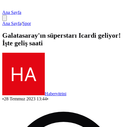
Ana Sayfa
Ana Sayfa
/
Spor
Galatasaray'ın süperstarı Icardi geliyor!
İşte geliş saati
Habervitrini
•
28 Temmuz 2023 13:44
•