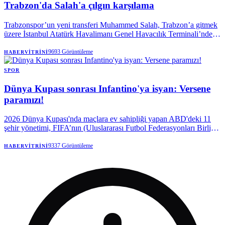
Trabzon'da Salah'a çılgın karşılama
Trabzonspor’un yeni transferi Muhammed Salah, Trabzon’a gitmek
üzere İstanbul Atatürk Havalimanı Genel Havacılık Terminali’nden
özel uçakla hareket etti.
9693
Görüntüleme
HABERVITRINI
SPOR
Dünya Kupası sonrası Infantino'ya isyan: Versene
paramızı!
2026 Dünya Kupası'nda maçlara ev sahipliği yapan ABD'deki 11
şehir yönetimi, FIFA’nın (Uluslararası Futbol Federasyonları Birliği)
turnuva öncesi söz verdiği paranın peşine düştü.
9337
Görüntüleme
HABERVITRINI