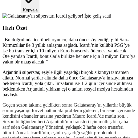
Kopyala
Hızlı Özet
“
Bu doğrultuda tecrübeli oyuncu, daha önce söylendiği gibi Sarı-
Kırmızılılar ile 3 yıllık anlaşma sağladı. Icardi’nin kulübü PSG’ye
ise bu transfer için 10 milyon Euro bonservis ödemesi yapılacak.
Öte yandan Icardi, bonuslarla birlikte her sene için 8 milyon Euro’ya
yakın bir maaş alacak.
”
Arjantinli süperstar, eşiyle ilgili yaşadığı birçok sıkıntıyı tamamen
atlattı. Normal şartlar altında daha önce Galatasaray'a imzayı atması
beklenen Icardi, yola çıktı. İmzaların ise 1-2 gün içerisinde atılması
beklenirken Arjantinli yıldızın eşi o anları sosyal medya hesabından
paylaştı.
Geçen sezon takıma geldikten sonra Galatasaray’ın yıllardır büyük
sorun yaşadığı forvet hattındaki problemi gideren, bir sene içerisinde
kendisini efsaneler arasına yazdıran Mauro Icardi’de mutlu son...
Sezon bittiğinden beri Arjantinli’nin transferi için müthiş bir çaba
sarf eden Galatasaray Yönetimi, yaklaşık 2 hafta önce transferi
bitirdi. Ancak Icardi’nin, eşinin yaşadığı sağlık problemleri