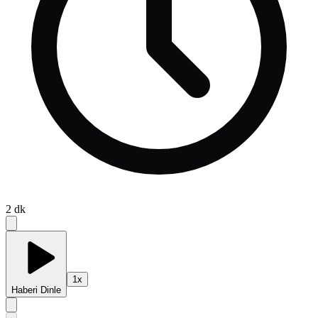
2
dk
1
x
Haberi Dinle