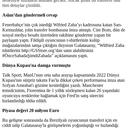
nedeniyle imzaların atılması gecikti. Ancak şimdi bu transfere dair
tüm detaylar çözüldü.
Aslan’dan göndermeli cevap
Fenerbahçe’nin çok istediği Wifried Zaha’yı kadrosuna katan Sarı-
Kırmızılılar, yılın transfer bombasına imza atmıştı. Cim Bom, dün de
sosyal medya hesabı üzerinden rakibine gönderme yapan bir
paylaşım yaptı. Fildişili oyuncunun t-shirtlerinin kulüp
mağazalarından satışa çıktığını duyuran Galatasaray, “Wilfried Zaha
tshirtlerini http://GSStore.org’dan satın alabilirsiniz
#ÖnceSahadaŞimdiZahada” açıklamasını yaptı.
Dünya Kupası'na damga vurmuştu
Talk Sport, ManU'nun orta saha arayışı kapsamında 2022 Dünya
Kupası'nın sürpriz takımı Fas'la dikkat çeken performansa imza atan
Sofyan Amrabat'ı gözüne kestirdiğini yazdı. Manchester
temsilcisinin, Fiorentina ile 1 yıllık sözleşmesi kalan 26 yaşındaki
oyuncuyu renklerine bağlamak için Fred'in satış sürecini
hızlandırdığı iddia edildi.
Piyasa değeri 20 milyon Euro
Bu gelişme sonrasında da Brezilyalı oyuncunun transferi için en
ciddi talip Galatasaray'la görüşmelerin yoğunlaştığı ve hızlandığı