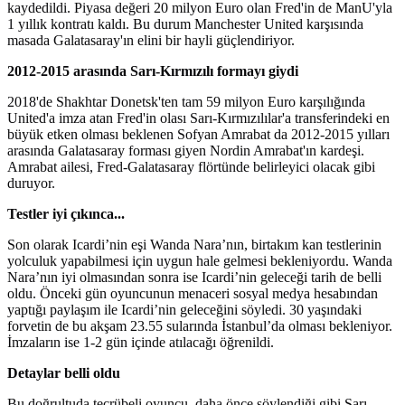
kaydedildi. Piyasa değeri 20 milyon Euro olan Fred'in de ManU'yla
1 yıllık kontratı kaldı. Bu durum Manchester United karşısında
masada Galatasaray'ın elini bir hayli güçlendiriyor.
2012-2015 arasında Sarı-Kırmızılı formayı giydi
2018'de Shakhtar Donetsk'ten tam 59 milyon Euro karşılığında
United'a imza atan Fred'in olası Sarı-Kırmızılılar'a transferindeki en
büyük etken olması beklenen Sofyan Amrabat da 2012-2015 yılları
arasında Galatasaray forması giyen Nordin Amrabat'ın kardeşi.
Amrabat ailesi, Fred-Galatasaray flörtünde belirleyici olacak gibi
duruyor.
Testler iyi çıkınca...
Son olarak Icardi’nin eşi Wanda Nara’nın, birtakım kan testlerinin
yolculuk yapabilmesi için uygun hale gelmesi bekleniyordu. Wanda
Nara’nın iyi olmasından sonra ise Icardi’nin geleceği tarih de belli
oldu. Önceki gün oyuncunun menaceri sosyal medya hesabından
yaptığı paylaşım ile Icardi’nin geleceğini söyledi. 30 yaşındaki
forvetin de bu akşam 23.55 sularında İstanbul’da olması bekleniyor.
İmzaların ise 1-2 gün içinde atılacağı öğrenildi.
Detaylar belli oldu
Bu doğrultuda tecrübeli oyuncu, daha önce söylendiği gibi Sarı-