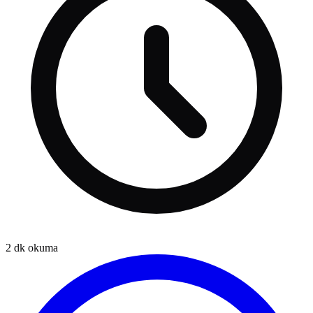
2
dk okuma