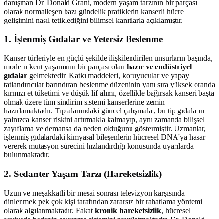
danışman Dr. Donald Grant, modern yaşam tarzının bir parçası
olarak normalleşen bazı gündelik pratiklerin kanserli hücre
gelişimini nasıl tetiklediğini bilimsel kanıtlarla açıklamıştır.
1. İşlenmiş Gıdalar ve Yetersiz Beslenme
Kanser türleriyle en güçlü şekilde ilişkilendirilen unsurların başında,
modern kent yaşamının bir parçası olan
hazır ve endüstriyel
gıdalar
gelmektedir. Katkı maddeleri, koruyucular ve yapay
tatlandırıcılar barındıran beslenme düzeninin yanı sıra yüksek oranda
kırmızı et tüketimi ve düşük lif alımı, özellikle bağırsak kanseri başta
olmak üzere tüm sindirim sistemi kanserlerine zemin
hazırlamaktadır. Tıp alanındaki güncel çalışmalar, bu tip gıdaların
yalnızca kanser riskini artırmakla kalmayıp, aynı zamanda bilişsel
zayıflama ve demansa da neden olduğunu göstermiştir. Uzmanlar,
işlenmiş gıdalardaki kimyasal bileşenlerin hücresel DNA'ya hasar
vererek mutasyon sürecini hızlandırdığı konusunda uyarılarda
bulunmaktadır.
2. Sedanter Yaşam Tarzı (Hareketsizlik)
Uzun ve meşakkatli bir mesai sonrası televizyon karşısında
dinlenmek pek çok kişi tarafından zararsız bir rahatlama yöntemi
olarak algılanmaktadır. Fakat
kronik hareketsizlik
, hücresel