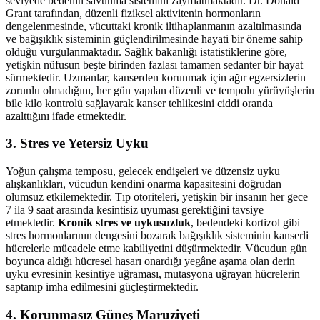
seviyede bedenin savunma sistemini zayıflatmaktadır. Dr. Donald
Grant tarafından, düzenli fiziksel aktivitenin hormonların
dengelenmesinde, vücuttaki kronik iltihaplanmanın azaltılmasında
ve bağışıklık sisteminin güçlendirilmesinde hayati bir öneme sahip
olduğu vurgulanmaktadır. Sağlık bakanlığı istatistiklerine göre,
yetişkin nüfusun beşte birinden fazlası tamamen sedanter bir hayat
sürmektedir. Uzmanlar, kanserden korunmak için ağır egzersizlerin
zorunlu olmadığını, her gün yapılan düzenli ve tempolu yürüyüşlerin
bile kilo kontrolü sağlayarak kanser tehlikesini ciddi oranda
azalttığını ifade etmektedir.
3. Stres ve Yetersiz Uyku
Yoğun çalışma temposu, gelecek endişeleri ve düzensiz uyku
alışkanlıkları, vücudun kendini onarma kapasitesini doğrudan
olumsuz etkilemektedir. Tıp otoriteleri, yetişkin bir insanın her gece
7 ila 9 saat arasında kesintisiz uyuması gerektiğini tavsiye
etmektedir.
Kronik stres ve uykusuzluk
, bedendeki kortizol gibi
stres hormonlarının dengesini bozarak bağışıklık sisteminin kanserli
hücrelerle mücadele etme kabiliyetini düşürmektedir. Vücudun gün
boyunca aldığı hücresel hasarı onardığı yegâne aşama olan derin
uyku evresinin kesintiye uğraması, mutasyona uğrayan hücrelerin
saptanıp imha edilmesini güçleştirmektedir.
4. Korunmasız Güneş Maruziyeti