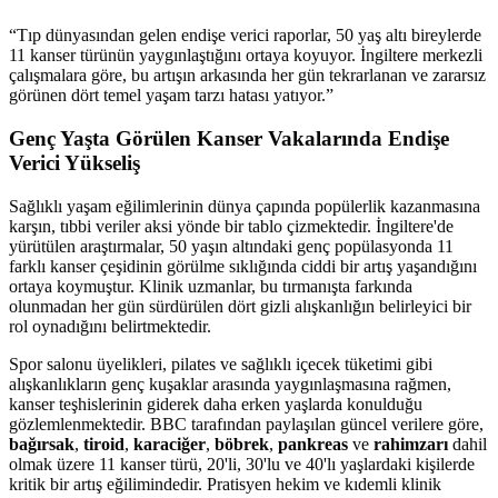
“
Tıp dünyasından gelen endişe verici raporlar, 50 yaş altı bireylerde
11 kanser türünün yaygınlaştığını ortaya koyuyor. İngiltere merkezli
çalışmalara göre, bu artışın arkasında her gün tekrarlanan ve zararsız
görünen dört temel yaşam tarzı hatası yatıyor.
”
Genç Yaşta Görülen Kanser Vakalarında Endişe
Verici Yükseliş
Sağlıklı yaşam eğilimlerinin dünya çapında popülerlik kazanmasına
karşın, tıbbi veriler aksi yönde bir tablo çizmektedir. İngiltere'de
yürütülen araştırmalar, 50 yaşın altındaki genç popülasyonda 11
farklı kanser çeşidinin görülme sıklığında ciddi bir artış yaşandığını
ortaya koymuştur. Klinik uzmanlar, bu tırmanışta farkında
olunmadan her gün sürdürülen dört gizli alışkanlığın belirleyici bir
rol oynadığını belirtmektedir.
Spor salonu üyelikleri, pilates ve sağlıklı içecek tüketimi gibi
alışkanlıkların genç kuşaklar arasında yaygınlaşmasına rağmen,
kanser teşhislerinin giderek daha erken yaşlarda konulduğu
gözlemlenmektedir. BBC tarafından paylaşılan güncel verilere göre,
bağırsak
,
tiroid
,
karaciğer
,
böbrek
,
pankreas
ve
rahimzarı
dahil
olmak üzere 11 kanser türü, 20'li, 30'lu ve 40'lı yaşlardaki kişilerde
kritik bir artış eğilimindedir. Pratisyen hekim ve kıdemli klinik