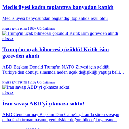
Meclis üyesi kadın toplantıya banyodan katıldı
Meclis üyesi banyosundan bağlandığı toplantıda rezil oldu
11607
Görüntüleme
HABERVITRINI
DÜNYA
Trump'ın uçak bilmecesi çözüldü! Kritik isim
görevden alındı
ABD Başkanı Donald Trump'ın NATO Zirvesi için geldiği
Türkiye'den dönüşü sırasında neden uçak değişikliği yaptığı belli
oldu. Pentagon, eski Hava Kuvvetleri Bakanı Frank Kendall'ın söz
konusu uçağın özellikleri ve yetenekleriyle ilgili gizli bilgileri bir
15102
Görüntüleme
HABERVITRINI
medya kuruluşuna izinsiz şekilde aktardığını iddia ederken, Kendall
söz konusu iddiaları reddetti.
DÜNYA
İran savaşı ABD’yi çıkmaza soktu!
ABD Genelkurmay Başkanı Dan Caine’in, İran’la süren savaşın
daha fazla tırmanmasının yeni riskler doğurabileceği uyarısında
bulunduğu öne sürüldü. Caine’in, yalnızca hava saldırılarıyla