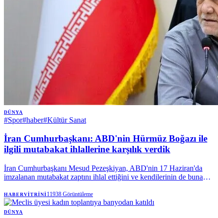
DÜNYA
#
Spor
#
haber
#
Kültür Sanat
İran Cumhurbaşkanı: ABD'nin Hürmüz Boğazı ile
ilgili mutabakat ihlallerine karşılık verdik
İran Cumhurbaşkanı Mesud Pezeşkiyan, ABD'nin 17 Haziran'da
imzalanan mutabakat zaptını ihlal ettiğini ve kendilerinin de buna
karşılık verdiğini söyledi. | Anadolu Ajansı
11938
Görüntüleme
HABERVITRINI
DÜNYA