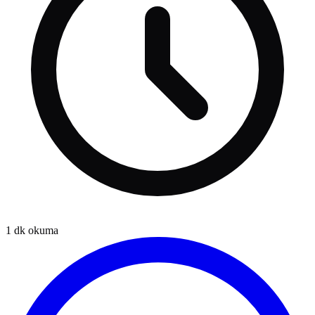
1
dk okuma