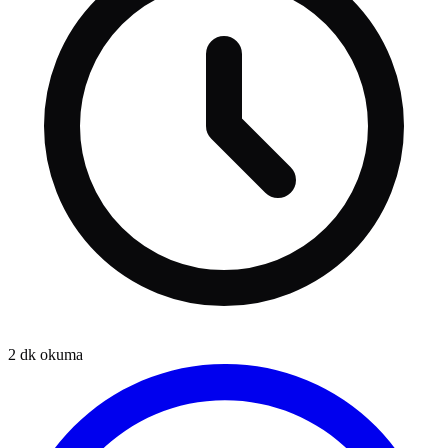
2
dk okuma