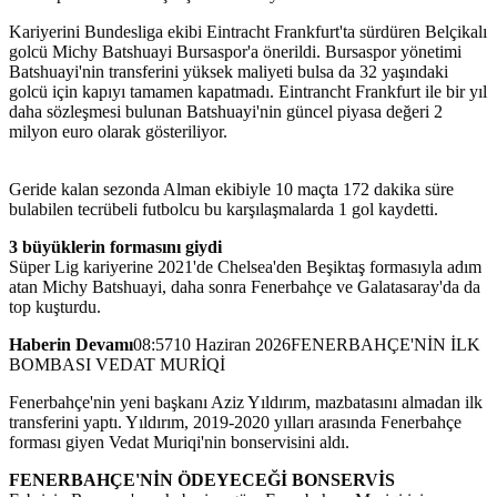
Kariyerini Bundesliga ekibi Eintracht Frankfurt'ta sürdüren Belçikalı
golcü Michy Batshuayi Bursaspor'a önerildi. Bursaspor yönetimi
Batshuayi'nin transferini yüksek maliyeti bulsa da 32 yaşındaki
golcü için kapıyı tamamen kapatmadı. Eintrancht Frankfurt ile bir yıl
daha sözleşmesi bulunan Batshuayi'nin güncel piyasa değeri 2
milyon euro olarak gösteriliyor.
Geride kalan sezonda Alman ekibiyle 10 maçta 172 dakika süre
bulabilen tecrübeli futbolcu bu karşılaşmalarda 1 gol kaydetti.
3 büyüklerin formasını giydi
Süper Lig kariyerine 2021'de Chelsea'den Beşiktaş formasıyla adım
atan Michy Batshuayi, daha sonra Fenerbahçe ve Galatasaray'da da
top kuşturdu.
Haberin Devamı
08:5710 Haziran 2026FENERBAHÇE'NİN İLK
BOMBASI VEDAT MURİQİ
Fenerbahçe'nin yeni başkanı Aziz Yıldırım, mazbatasını almadan ilk
transferini yaptı. Yıldırım, 2019-2020 yılları arasında Fenerbahçe
forması giyen Vedat Muriqi'nin bonservisini aldı.
FENERBAHÇE'NİN ÖDEYECEĞİ BONSERVİS