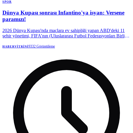
SPOR
Dünya Kupası sonrası Infantino'ya isyan: Versene
paramızı!
2026 Dünya Kupası'nda maçlara ev sahipliği yapan ABD'deki 11
şehir yönetimi, FIFA’nın (Uluslararası Futbol Federasyonları Birliği)
turnuva öncesi söz verdiği paranın peşine düştü.
9332
Görüntüleme
HABERVITRINI