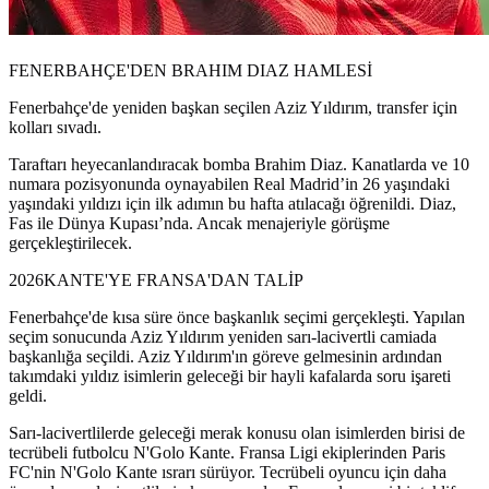
FENERBAHÇE'DEN BRAHIM DIAZ HAMLESİ
Fenerbahçe'de yeniden başkan seçilen Aziz Yıldırım, transfer için
kolları sıvadı.
Taraftarı heyecanlandıracak bomba Brahim Diaz. Kanatlarda ve 10
numara pozisyonunda oynayabilen Real Madrid’in 26 yaşındaki
yaşındaki yıldızı için ilk adımın bu hafta atılacağı öğrenildi. Diaz,
Fas ile Dünya Kupası’nda. Ancak menajeriyle görüşme
gerçekleştirilecek.
2026KANTE'YE FRANSA'DAN TALİP
Fenerbahçe'de kısa süre önce başkanlık seçimi gerçekleşti. Yapılan
seçim sonucunda Aziz Yıldırım yeniden sarı-lacivertli camiada
başkanlığa seçildi. Aziz Yıldırım'ın göreve gelmesinin ardından
takımdaki yıldız isimlerin geleceği bir hayli kafalarda soru işareti
geldi.
Sarı-lacivertlilerde geleceği merak konusu olan isimlerden birisi de
tecrübeli futbolcu N'Golo Kante. Fransa Ligi ekiplerinden Paris
FC'nin N'Golo Kante ısrarı sürüyor. Tecrübeli oyuncu için daha