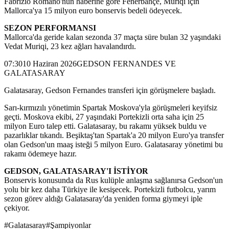
Fabrizio Romano'nun haberine göre Fenerbahçe, Muriqi için
Mallorca'ya 15 milyon euro bonservis bedeli ödeyecek.
SEZON PERFORMANSI
Mallorca'da geride kalan sezonda 37 maçta süre bulan 32 yaşındaki
Vedat Muriqi, 23 kez ağları havalandırdı.
07:3010 Haziran 2026GEDSON FERNANDES VE
GALATASARAY
Galatasaray, Gedson Fernandes transferi için görüşmelere başladı.
Sarı-kırmızılı yönetimin Spartak Moskova'yla görüşmeleri keyifsiz
geçti. Moskova ekibi, 27 yaşındaki Portekizli orta saha için 25
milyon Euro talep etti. Galatasaray, bu rakamı yüksek buldu ve
pazarlıklar tıkandı. Beşiktaş'tan Spartak'a 20 milyon Euro'ya transfer
olan Gedson'un maaş isteği 5 milyon Euro. Galatasaray yönetimi bu
rakamı ödemeye hazır.
GEDSON, GALATASARAY'I İSTİYOR
Bonservis konusunda da Rus kulüple anlaşma sağlanırsa Gedson'un
yolu bir kez daha Türkiye ile kesişecek. Portekizli futbolcu, yarım
sezon görev aldığı Galatasaray'da yeniden forma giymeyi iple
çekiyor.
#
Galatasaray
#
Şampiyonlar