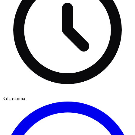
3
dk okuma