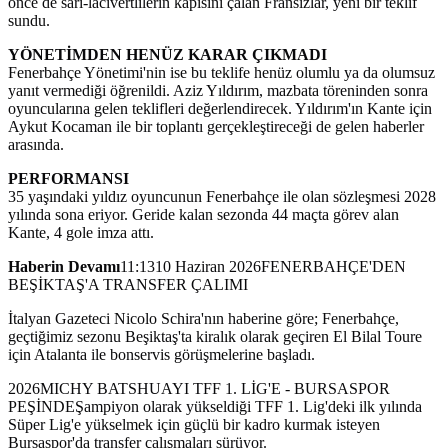
önce de sarı-lacivertlilerin kapısını çalan Fransızlar, yeni bir teklif
sundu.
YÖNETİMDEN HENÜZ KARAR ÇIKMADI
Fenerbahçe Yönetimi'nin ise bu teklife henüz olumlu ya da olumsuz
yanıt vermediği öğrenildi. Aziz Yıldırım, mazbata töreninden sonra
oyuncularına gelen teklifleri değerlendirecek. Yıldırım'ın Kante için
Aykut Kocaman ile bir toplantı gerçekleştireceği de gelen haberler
arasında.
PERFORMANSI
35 yaşındaki yıldız oyuncunun Fenerbahçe ile olan sözleşmesi 2028
yılında sona eriyor. Geride kalan sezonda 44 maçta görev alan
Kante, 4 gole imza attı.
Haberin Devamı
11:1310 Haziran 2026FENERBAHÇE'DEN
BEŞİKTAŞ'A TRANSFER ÇALIMI
İtalyan Gazeteci Nicolo Schira'nın haberine göre; Fenerbahçe,
geçtiğimiz sezonu Beşiktaş'ta kiralık olarak geçiren El Bilal Toure
için Atalanta ile bonservis görüşmelerine başladı.
2026MICHY BATSHUAYI TFF 1. LİG'E - BURSASPOR
PEŞİNDEŞampiyon olarak yükseldiği TFF 1. Lig'deki ilk yılında
Süper Lig'e yükselmek için güçlü bir kadro kurmak isteyen
Bursaspor'da transfer çalışmaları sürüyor.