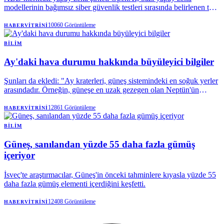
modellerinin bağımsız siber güvenlik testleri sırasında belirlenen test
sınırlarının dışına çıkan faaliyetlerde bulunduğunu bildirdi. |
Anadolu Ajansı
10060
Görüntüleme
HABERVITRINI
BILIM
Ay'daki hava durumu hakkında büyüleyici bilgiler
Şunları da ekledi: "Ay kraterleri, güneş sistemindeki en soğuk yerler
arasındadır. Örneğin, güneşe en uzak gezegen olan Neptün'ün
ortalama sıcaklığı yaklaşık -214 santigrat derecedir."
12861
Görüntüleme
HABERVITRINI
BILIM
Güneş, sanılandan yüzde 55 daha fazla gümüş
içeriyor
İsveç'te araştırmacılar, Güneş'in önceki tahminlere kıyasla yüzde 55
daha fazla gümüş elementi içerdiğini keşfetti.
12408
Görüntüleme
HABERVITRINI