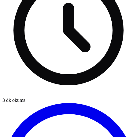
3
dk okuma