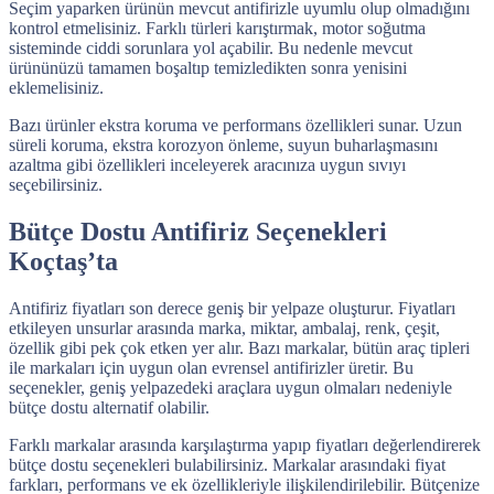
Seçim yaparken ürünün mevcut antifirizle uyumlu olup olmadığını
kontrol etmelisiniz. Farklı türleri karıştırmak, motor soğutma
sisteminde ciddi sorunlara yol açabilir. Bu nedenle mevcut
ürününüzü tamamen boşaltıp temizledikten sonra yenisini
eklemelisiniz.
Bazı ürünler ekstra koruma ve performans özellikleri sunar. Uzun
süreli koruma, ekstra korozyon önleme, suyun buharlaşmasını
azaltma gibi özellikleri inceleyerek aracınıza uygun sıvıyı
seçebilirsiniz.
Bütçe Dostu Antifiriz Seçenekleri
Koçtaş’ta
Antifiriz fiyatları son derece geniş bir yelpaze oluşturur. Fiyatları
etkileyen unsurlar arasında marka, miktar, ambalaj, renk, çeşit,
özellik gibi pek çok etken yer alır. Bazı markalar, bütün araç tipleri
ile markaları için uygun olan evrensel antifirizler üretir. Bu
seçenekler, geniş yelpazedeki araçlara uygun olmaları nedeniyle
bütçe dostu alternatif olabilir.
Farklı markalar arasında karşılaştırma yapıp fiyatları değerlendirerek
bütçe dostu seçenekleri bulabilirsiniz. Markalar arasındaki fiyat
farkları, performans ve ek özellikleriyle ilişkilendirilebilir. Bütçenize