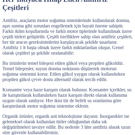
Çeşitleri
Antifriz, araçların motor soğutma sistemlerinde kullanılarak donma,
aşırı ısınma gibi sorunları engellemek için hayati öneme sahiptir.
Farklı iklim koşullarında ve farklı motor tiplerinde kullanılmak üzere
çeşitli türleri geliştirilir. Çeşitli özelliklere sahip olan antifiriz çeşitleri,
her tür aracın gereksinimlerini karşılayacak şekilde tasarlanır.
Antifiriz 1 lt başta olmak üzere farklı miktarlardan oluşur. Genel
olarak çeşitleri şu şekilde sıralanabilir:
Bu ürünlerin temel bileşeni etilen glikol veya propilen glikoldür.
Temel bileşenler, suyun donma noktasını düşürerek motorun
soğutma sistemini korur. Etilen glikol yaygın olarak kullanılırken
propilen glikol çevre dostu alternatif olarak tercih edilir.
Konsantre veya hazır karışım olarak bulunur. Konsantre içerikler, su
ile karıştırılarak kullanılırken hazır karışım direkt olarak kullanıma
uygun olarak satılıyor. Her ikisi tür de belirli su oranlarına göre
karıştırılarak motor soğutma sistemine eklenir.
Organik ürünler, organik asit teknolojisine dayanır. İnorganikler ise
geleneksel olarak kullanılan türler olduğundan daha sık
değiştirilmeleri tavsiye edilir. Bu nedenle 3 litre antifiriz alarak uzun
süre güvenle kullanabilirsiniz.