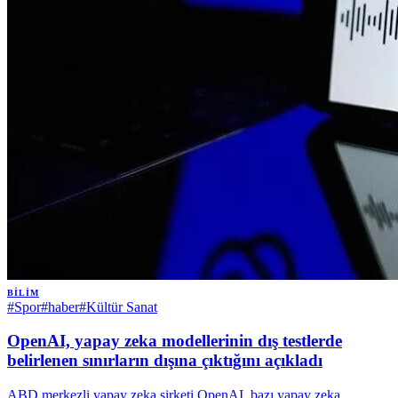
BILIM
#
Spor
#
haber
#
Kültür Sanat
OpenAI, yapay zeka modellerinin dış testlerde
belirlenen sınırların dışına çıktığını açıkladı
ABD merkezli yapay zeka şirketi OpenAI, bazı yapay zeka