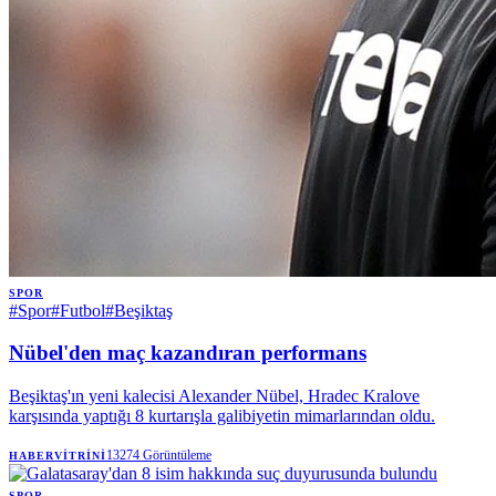
SPOR
#
Spor
#
Futbol
#
Beşiktaş
Nübel'den maç kazandıran performans
Beşiktaş'ın yeni kalecisi Alexander Nübel, Hradec Kralove
karşısında yaptığı 8 kurtarışla galibiyetin mimarlarından oldu.
13274
Görüntüleme
HABERVITRINI
SPOR