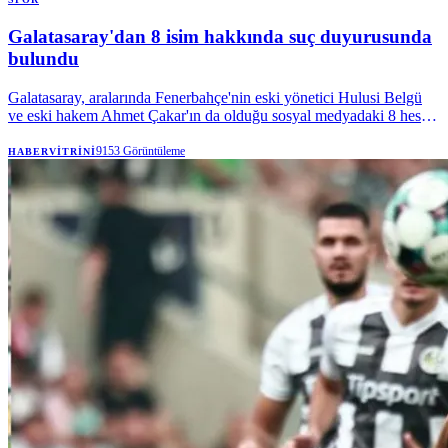
Galatasaray'dan 8 isim hakkında suç duyurusunda
bulundu
Galatasaray, aralarında Fenerbahçe'nin eski yönetici Hulusi Belgü
ve eski hakem Ahmet Çakar'ın da olduğu sosyal medyadaki 8 hesap
hakkında suç duyurusunda bulundu. Sarı-kırmızılı kulüp, hukuki
haklarını kullanmaya devam edeceğini açıkladı.
9153
Görüntüleme
HABERVITRINI