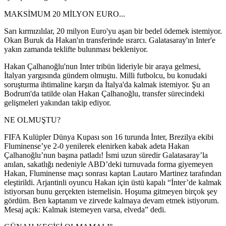
MAKSİMUM 20 MİLYON EURO...
Sarı kırmızılılar, 20 milyon Euro'yu aşan bir bedel ödemek istemiyor.
Okan Buruk da Hakan'ın transferinde ısrarcı. Galatasaray'ın Inter'e
yakın zamanda teklifte bulunması bekleniyor.
Hakan Çalhanoğlu'nun Inter tribün lideriyle bir araya gelmesi,
İtalyan yargısında gündem olmuştu. Milli futbolcu, bu konudaki
soruşturma ihtimaline karşın da İtalya'da kalmak istemiyor. Şu an
Bodrum'da tatilde olan Hakan Çalhanoğlu, transfer sürecindeki
gelişmeleri yakından takip ediyor.
NE OLMUŞTU?
FIFA Kulüpler Dünya Kupası son 16 turunda İnter, Brezilya ekibi
Fluminense’ye 2-0 yenilerek elenirken kabak adeta Hakan
Çalhanoğlu’nun başına patladı! İsmi uzun süredir Galatasaray’la
anılan, sakatlığı nedeniyle ABD’deki turnuvada forma giyemeyen
Hakan, Fluminense maçı sonrası kaptan Lautaro Martinez tarafından
eleştirildi. Arjantinli oyuncu Hakan için üstü kapalı “İnter’de kalmak
istiyorsan bunu gerçekten istemelisin. Hoşuma gitmeyen birçok şey
gördüm. Ben kaptanım ve zirvede kalmaya devam etmek istiyorum.
Mesaj açık: Kalmak istemeyen varsa, elveda” dedi.