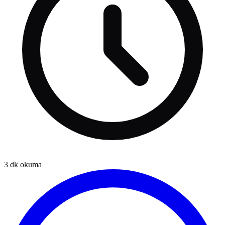
3
dk okuma