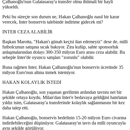
Çalhanoğlu'nun Galatasaray'a transfer olma ihtimali bir hayli
yükseldi.
Peki bu süreçte son durum ne, Hakan Çalhanoğlu nasıl bir karar
verecek, Inter bonservis talebinde indirime gidecek mi?
INTER CEZA ALABİLİR
Başkan Marotta, "Hakan'ı günah keçisi ilan edemeyiz" dese de, milli
futbolcunun satışına sıcak bakıyor. Zira kulüp, sahte sponsorluk
anlaşmalarından dolayı 300-350 milyon Euro arası ceza alabilir. Bu
sebeple Inter'de oyuncu satışları "zorunlu" olabilir.
Buna rağmen Inter, Hakan Çalhanoğlu'nun bonservis ücretinde 35
milyon Euro'nun altına inmek istemiyor.
HAKAN KOLAYLIK İSTEDİ
Hakan Çalhanoğlu, son yaşanan gerilimin ardından tavrını net bir
şekilde ortaya koydu. Milan'dan Inter'e bedavaya geldiğini hatırlatan
yıldız isim, Galatasaray'a transferinde kolaylık sağlanmasını bir kez
daha talep etti.
Hakan Çalhanoğlu, bonservis bedelinin 15-20 milyon Euro civarına
indirilebileceğini düşünüyor. Galatasaray'ın tavrı da milli oyuncuyla
aynı şekilde görülüyor.