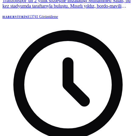
Trabzonspor’un 2 yıllık sözleşme imzaladığı Muhammed Salah, bu
kez stadyumda taraftarıyla buluştu. Mısırlı yıldız, bordo-mavili
taraftarlara kupalar kazanmak için geldiğini söyledi.
13741
Görüntüleme
HABERVITRINI