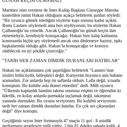
GÜNAH KEÇİSİ OLMAMALI"
Martinez isim vermese de İnter Kulüp Başkanı Giuseppe Marotta
kastedilen ismin Hakan olduğunu açıkça belirterek şunları söyledi:
“Bir oyuncu gitmek istediğini söylerse kapı sonuna kadar açıktır.
Bunu Lautaro söylemedi ama ben söylüyorum; bu sözlerim Hakan
Çalhanoğlu’na yönelik. Ancak Çalhanoğlu’nu günah keçisi ilan
etmemeliyiz, kendisiyle konuşacağız. Hakan bize kalıp kalmama
konusunda hiçbir şey söylemedi ancak onu dinlemeye hazırız, tıpkı
başkalarında olduğu gibi. Hakan’la konuşacağız ve konuyu
olabilecek en iyi şekilde çözeceğiz.”
"TARİH HER ZAMAN DİMDİK DURANLARI HATIRLAR"
Hakan ise açıklamalara çok şaşırdığını belirterek “Lautaro’nun
sözleri bölücüydü, birleştirici değil. Kariyerim boyunca asla bahane
aramadım. Zor anlarda hep ön saflarda oldum. Lafla değil, icraatla
konuştum. Bu kulübe asla ihanet etmedim” dedi. Milli oyuncu
“Ülkemin kaptanlık bandını takma onuruna eriştim ve öğrendim ki
liderlik, en kolay anlarda parmakla suçlamak değil, takımının
yanında durmaktır. Bu oyunu seviyorum. Bu kulübü seviyorum.
tarih her zaman dimdik duranları hatırlar. En çok ses çıkaranları
değil” diye konuştu.
Geçtiğimiz sezon Inter formasıyla 47 maçta 11 gol - 8 asistlik
performans sergileyen milli yıldız, 3 bin 81 dakika sahada kaldı. 4