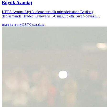
Büyük Avantaj
UEFA Avrupa Ligi 3. eleme turu ilk mücadelesinde Beşiktaş,
deplasmanda Hradec Kralove'yi 1-0 mağlup etti. Siyah-beyazlı
temsilcimiz, müsabakayı 10 kişi tamamlamasına rağmen Semih
Kılıçsoy'un golüyle İstanbul'daki rövanş öncesi önemli bir üstünlük
9547
Görüntüleme
HABERVITRINI
yakaladı.