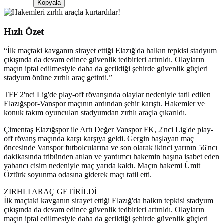
Kopyala
Hızlı Özet
“
İlk maçtaki kavganın sirayet ettiği Elazığ'da halkın tepkisi stadyum
çıkışında da devam edince güvenlik tedbirleri artırıldı. Olayların
maçın iptal edilmesiyle daha da gerildiği şehirde güvenlik güçleri
stadyum önüne zırhlı araç getirdi.
”
TFF 2'nci Lig'de play-off rövanşında olaylar nedeniyle tatil edilen
Elazığspor-Vanspor maçının ardından şehir karıştı. Hakemler ve
konuk takım oyuncuları stadyumdan zırhlı araçla çıkarıldı.
Çimentaş Elazığspor ile Artı Değer Vanspor FK, 2'nci Lig'de play-
off rövanş maçında karşı karşıya geldi. Gergin başlayan maç
öncesinde Vanspor futbolcularına ve son olarak ikinci yarının 56'ncı
dakikasında tribünden atılan ve yardımcı hakemin başına isabet eden
yabancı cisim nedeniyle maç yarıda kaldı. Maçın hakemi Ümit
Öztürk soyunma odasına giderek maçı tatil etti.
ZIRHLI ARAÇ GETİRİLDİ
İlk maçtaki kavganın sirayet ettiği Elazığ'da halkın tepkisi stadyum
çıkışında da devam edince güvenlik tedbirleri artırıldı. Olayların
maçın iptal edilmesiyle daha da gerildiği şehirde güvenlik güçleri