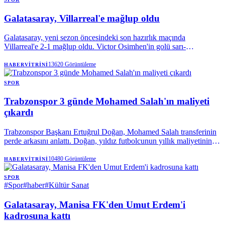
Galatasaray, Villarreal'e mağlup oldu
Galatasaray, yeni sezon öncesindeki son hazırlık maçında
Villarreal'e 2-1 mağlup oldu. Victor Osimhen'in golü sarı-
kırmızılılara yetmezken, Okan Buruk'un erken gördüğü kırmızı kart
ve tribünlerden yükselen transfer tepkisi karşılaşmaya damga vurdu.
13620
Görüntüleme
HABERVITRINI
SPOR
Trabzonspor 3 günde Mohamed Salah'ın maliyeti
çıkardı
Trabzonspor Başkanı Ertuğrul Doğan, Mohamed Salah transferinin
perde arkasını anlattı. Doğan, yıldız futbolcunun yıllık maliyetinin
yarısından fazlasının karşılandığını açıklarken, 3 günde 550 milyon
liralık kombine satıldığını belirtti. Bordo-mavililerde 18 binle kulüp
10480
Görüntüleme
HABERVITRINI
tarihinin kombine rekoru kırılırken, yeni hedef 25 bin olarak
belirlendi.
SPOR
#
Spor
#
haber
#
Kültür Sanat
Galatasaray, Manisa FK'den Umut Erdem'i
kadrosuna kattı