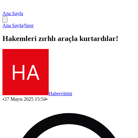
Ana Sayfa
Ana Sayfa
/
Spor
Hakemleri zırhlı araçla kurtardılar!
Habervitrini
•
27 Mayıs 2025 15:54
•