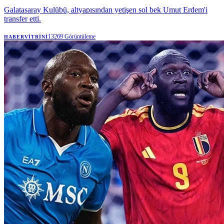
Galatasaray Kulübü, altyapısından yetişen sol bek Umut Erdem'i
transfer etti.
13269
Görüntüleme
HABERVITRINI