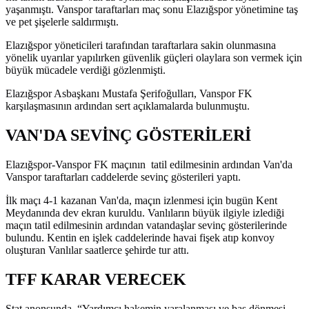
yaşanmıştı. Vanspor taraftarları maç sonu Elazığspor yönetimine taş
ve pet şişelerle saldırmıştı.
Elazığspor yöneticileri tarafından taraftarlara sakin olunmasına
yönelik uyarılar yapılırken güvenlik güçleri olaylara son vermek için
büyük mücadele verdiği gözlenmişti.
Elazığspor Asbaşkanı Mustafa Şerifoğulları, Vanspor FK
karşılaşmasının ardından sert açıklamalarda bulunmuştu.
VAN'DA SEVİNÇ GÖSTERİLERİ
Elazığspor-Vanspor FK maçının tatil edilmesinin ardından Van'da
Vanspor taraftarları caddelerde sevinç gösterileri yaptı.
İlk maçı 4-1 kazanan Van'da, maçın izlenmesi için bugün Kent
Meydanında dev ekran kuruldu. Vanlıların büyük ilgiyle izlediği
maçın tatil edilmesinin ardından vatandaşlar sevinç gösterilerinde
bulundu. Kentin en işlek caddelerinde havai fişek atıp konvoy
oluşturan Vanlılar saatlerce şehirde tur attı.
TFF KARAR VERECEK
Stat anonsunda, “Yardımcı hakemin yaralanması ve baş dönmesi