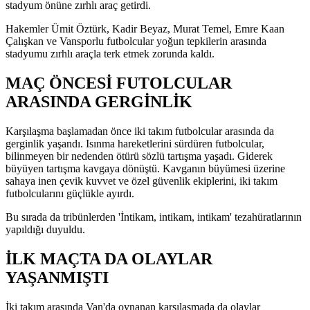
stadyum önüne zırhlı araç getirdi.
Hakemler Ümit Öztürk, Kadir Beyaz, Murat Temel, Emre Kaan
Çalışkan ve Vansporlu futbolcular yoğun tepkilerin arasında
stadyumu zırhlı araçla terk etmek zorunda kaldı.
MAÇ ÖNCESİ FUTOLCULAR
ARASINDA GERGİNLİK
Karşılaşma başlamadan önce iki takım futbolcular arasında da
gerginlik yaşandı. Isınma hareketlerini sürdüren futbolcular,
bilinmeyen bir nedenden ötürü sözlü tartışma yaşadı. Giderek
büyüyen tartışma kavgaya dönüştü. Kavganın büyümesi üzerine
sahaya inen çevik kuvvet ve özel güvenlik ekiplerini, iki takım
futbolcularını güçlükle ayırdı.
Bu sırada da tribünlerden 'İntikam, intikam, intikam' tezahüratlarının
yapıldığı duyuldu.
İLK MAÇTA DA OLAYLAR
YAŞANMIŞTI
İki takım arasında Van'da oynanan karşılaşmada da olaylar