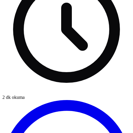
2
dk okuma