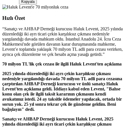
Kopyala
Hızlı Özet
“
Sanatçı ve AHBAP Derneği kurucusu Haluk Levent, 2025 yılında
düzenlediği iki ayrı ticari çekin karşılıksız çıkması nedeniyle
yargılandığı davada mahkum oldu. İstanbul Anadolu 24. İcra Ceza
Mahkemesi'nde görülen davanın karar duruşmasında mahkeme,
Levent’e toplamda yaklaşık 70 milyon TL adli para cezası verirken,
ayrıca çek düzenleme ve çek hesabı açma yasağı getirdi.
”
70 milyon TL'lik çek cezası ile ilgili Haluk Levent'ten açıklama
2025 yılında düzenlediği iki ayrı çekin karşılıksız çıkması
nedeniyle yargılandığı davada 70 milyon TL adli para cezasına
çarptırılan AHBAP Derneği kurucusu ve ünlü sanatçı Haluk
Levent'ten açıklama geldi. İddiayı kabul eden Levent, "Bahse
konu olan çek ile ilgili taksit kararının çıkmasını kendi
avukatımız istedi. 24 ay taksitle ödemeler yapılacak, ortada bir
sorun yok. 25 yıl sonra tekrar çek ile gündeme geldim. Beni
bağışlayın" dedi.
Sanatçı ve AHBAP Derneği kurucusu Haluk Levent, 2025
yılında düzenlediği iki ayrı ticari çekin karşılıksız çıkması