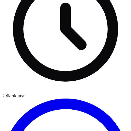
2
dk okuma