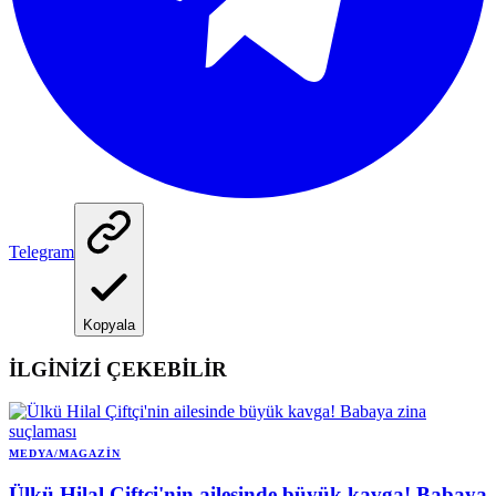
Telegram
Kopyala
İLGİNİZİ ÇEKEBİLİR
MEDYA/MAGAZIN
Ülkü Hilal Çiftçi'nin ailesinde büyük kavga! Babaya