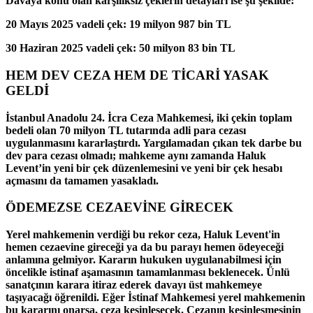
Davaya konu olan karşılıksız çeklerin detayları ise şu şekilde:
20 Mayıs 2025 vadeli çek: 19 milyon 987 bin TL
30 Haziran 2025 vadeli çek: 50 milyon 83 bin TL
HEM DEV CEZA HEM DE TİCARİ YASAK
GELDİ
İstanbul Anadolu 24. İcra Ceza Mahkemesi, iki çekin toplam
bedeli olan 70 milyon TL tutarında adli para cezası
uygulanmasını kararlaştırdı. Yargılamadan çıkan tek darbe bu
dev para cezası olmadı; mahkeme aynı zamanda Haluk
Levent’in yeni bir çek düzenlemesini ve yeni bir çek hesabı
açmasını da tamamen yasakladı.
ÖDEMEZSE CEZAEVİNE GİRECEK
Yerel mahkemenin verdiği bu rekor ceza, Haluk Levent'in
hemen cezaevine gireceği ya da bu parayı hemen ödeyeceği
anlamına gelmiyor. Kararın hukuken uygulanabilmesi için
öncelikle istinaf aşamasının tamamlanması beklenecek. Ünlü
sanatçının karara itiraz ederek davayı üst mahkemeye
taşıyacağı öğrenildi. Eğer İstinaf Mahkemesi yerel mahkemenin
bu kararını onarsa, ceza kesinleşecek. Cezanın kesinleşmesinin