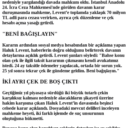
nedeniyle yargılandığı davada mahkum oldu. İstanbul Anadolu
24. İcra Ceza Mahkemesi'nde görülen davanın karar
duruşmasında mahkeme, Levent’e toplamda yaklaşık 70 milyon
TL adli para cezası verirken, ayrıca çek düzenleme ve çek
hesabı açma yasağı getirdi.
"BENİ BAĞIŞLAYIN"
Kararın ardından sosyal medya hesabından bir açıklama yapan
Haluk Levent, haberlerin doğru olduğunu belirterek davanın
detaylarına açıklık getirdi. Levent şunları söyledi: "Bahse konu
olan çek ile ilgili taksit kararının çıkmasını kendi avukatımız
istedi. 24 ay taksitle ödemeler yapılacak, ortada bir sorun yok.
25 yıl sonra tekrar çek ile gündeme geldim. Beni bağışlayın."
İKİ AYRI ÇEK DE BOŞ ÇIKTI
Geçtiğimiz yıl piyasaya sürdüğü iki büyük tutarlı çekin
karşılıksız kalması nedeniyle alacaklıların şikayeti üzerine
hakim karşısına çıkan Haluk Levent’in davasında beşinci
celsede karar açıklandı. Dosyadaki mevcut delilleri inceleyen
mahkeme heyeti, iki farklı işlemde de suç unsurunun
oluştuğuna hükmetti.