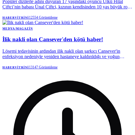
Popüler dizilerle adını duyuran 17 yaşındaki oyuncu Ülkü Hilal
Çiftçi’nin babası Ünal Çiftçi, kızının kendisinden 10 yaş büyük rol
arkadaşı Hakan Çelebi ile ilişkisi olduğu gerekçesiyle savcılığa
başvurdu. Baba Çiftçi, kızının çalıştığı menajerlik şirketinin de yasal
12554
Görüntüleme
HABERVITRINI
veli onayı almadan sözleşme yaptığını iddia etti.
MEDYA/MAGAZIN
İlik nakli olan Cansever'den kötü haber!
Lösemi tedavisinin ardından ilik nakli olan şarkıcı Cansever'in
enfeksiyon nedeniyle yeniden hastaneye kaldırıldığı ve yoğun
bakımda tedavi altına alındığı öğrenildi.
13147
Görüntüleme
HABERVITRINI