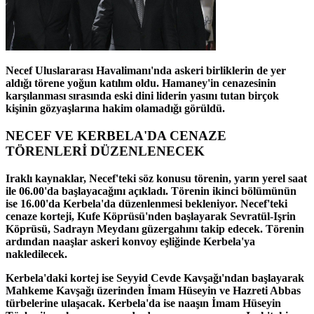
Necef Uluslararası Havalimanı'nda askeri birliklerin de yer
aldığı törene yoğun katılım oldu. Hamaney'in cenazesinin
karşılanması sırasında eski dini liderin yasını tutan birçok
kişinin gözyaşlarına hakim olamadığı görüldü.
NECEF VE KERBELA'DA CENAZE
TÖRENLERİ DÜZENLENECEK
Iraklı kaynaklar, Necef'teki söz konusu törenin, yarın yerel saat
ile 06.00'da başlayacağını açıkladı. Törenin ikinci bölümünün
ise 16.00'da Kerbela'da düzenlenmesi bekleniyor. Necef'teki
cenaze korteji, Kufe Köprüsü'nden başlayarak Sevratül-Işrin
Köprüsü, Sadrayn Meydanı güzergahını takip edecek. Törenin
ardından naaşlar askeri konvoy eşliğinde Kerbela'ya
nakledilecek.
Kerbela'daki kortej ise Seyyid Cevde Kavşağı'ndan başlayarak
Mahkeme Kavşağı üzerinden İmam Hüseyin ve Hazreti Abbas
türbelerine ulaşacak. Kerbela'da ise naaşın İmam Hüseyin