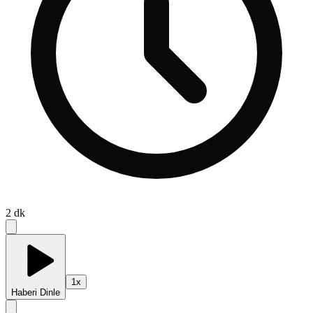
2
dk
1
x
Haberi Dinle