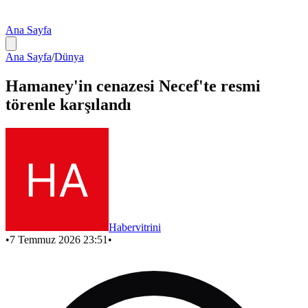
Ana Sayfa
Ana Sayfa
/
Dünya
Hamaney'in cenazesi Necef'te resmi
törenle karşılandı
Habervitrini
•
7 Temmuz 2026 23:51
•