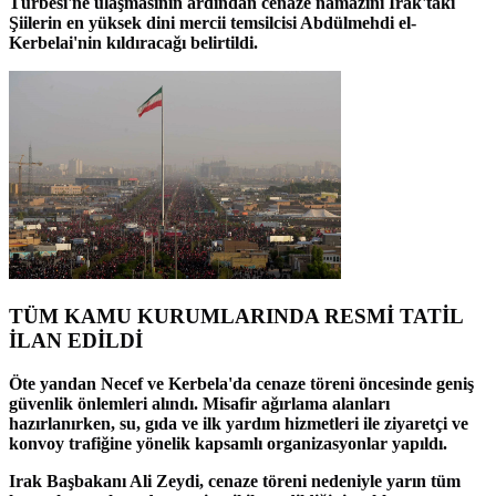
Türbesi'ne ulaşmasının ardından cenaze namazını Irak'taki
Şiilerin en yüksek dini mercii temsilcisi Abdülmehdi el-
Kerbelai'nin kıldıracağı belirtildi.
TÜM KAMU KURUMLARINDA RESMİ TATİL
İLAN EDİLDİ
Öte yandan Necef ve Kerbela'da cenaze töreni öncesinde geniş
güvenlik önlemleri alındı. Misafir ağırlama alanları
hazırlanırken, su, gıda ve ilk yardım hizmetleri ile ziyaretçi ve
konvoy trafiğine yönelik kapsamlı organizasyonlar yapıldı.
Irak Başbakanı Ali Zeydi, cenaze töreni nedeniyle yarın tüm