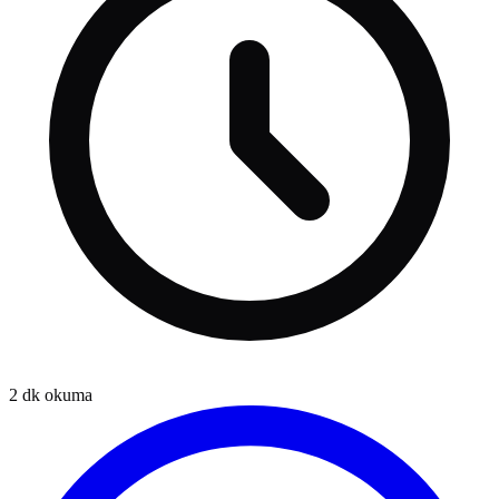
2
dk okuma