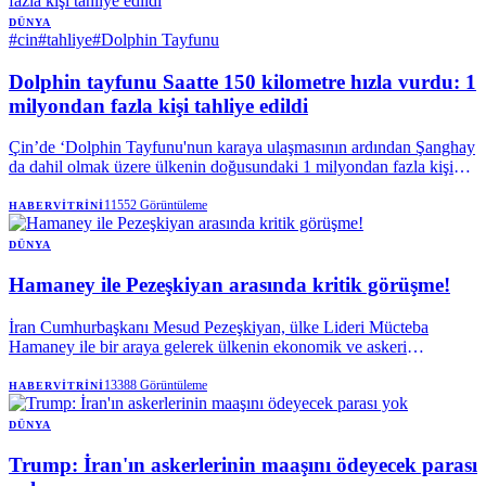
DÜNYA
#
cin
#
tahliye
#
Dolphin Tayfunu
Dolphin tayfunu Saatte 150 kilometre hızla vurdu: 1
milyondan fazla kişi tahliye edildi
Çin’de ‘Dolphin Tayfunu'nun karaya ulaşmasının ardından Şanghay
da dahil olmak üzere ülkenin doğusundaki 1 milyondan fazla kişi
tahliye edildi.
11552
Görüntüleme
HABERVITRINI
DÜNYA
Hamaney ile Pezeşkiyan arasında kritik görüşme!
İran Cumhurbaşkanı Mesud Pezeşkiyan, ülke Lideri Mücteba
Hamaney ile bir araya gelerek ülkenin ekonomik ve askeri
meselelerini görüştü.
13388
Görüntüleme
HABERVITRINI
DÜNYA
Trump: İran'ın askerlerinin maaşını ödeyecek parası