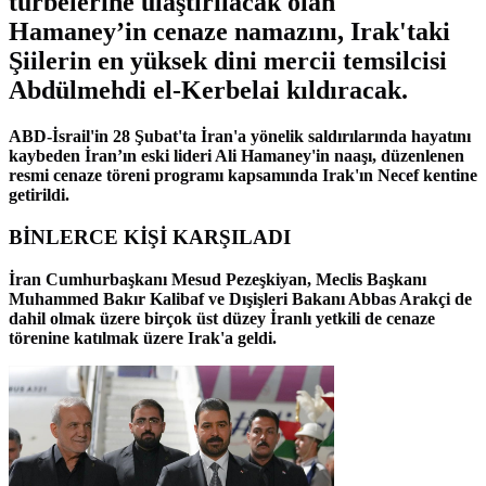
türbelerine ulaştırılacak olan
Hamaney’in cenaze namazını, Irak'taki
Şiilerin en yüksek dini mercii temsilcisi
Abdülmehdi el-Kerbelai kıldıracak.
ABD-İsrail'in 28 Şubat'ta İran'a yönelik saldırılarında hayatını
kaybeden İran’ın eski lideri Ali Hamaney'in naaşı, düzenlenen
resmi cenaze töreni programı kapsamında Irak'ın Necef kentine
getirildi.
BİNLERCE KİŞİ KARŞILADI
İran Cumhurbaşkanı Mesud Pezeşkiyan, Meclis Başkanı
Muhammed Bakır Kalibaf ve Dışişleri Bakanı Abbas Arakçi de
dahil olmak üzere birçok üst düzey İranlı yetkili de cenaze
törenine katılmak üzere Irak'a geldi.