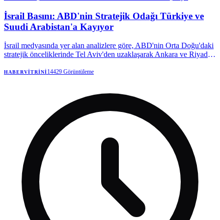
İsrail Basını: ABD'nin Stratejik Odağı Türkiye ve
Suudi Arabistan'a Kayıyor
İsrail medyasında yer alan analizlere göre, ABD'nin Orta Doğu'daki
stratejik önceliklerinde Tel Aviv'den uzaklaşarak Ankara ve Riyad'a
yöneldiği iddia ediliyor. Türkiye'ye olası F-35 satışının bu politika
değişikliğinin en somut delili olduğu vurgulanıyor.
14429
Görüntüleme
HABERVITRINI