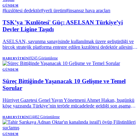
GÜNDEM
#
kızılötesi dedektör
#
yerli üretim
#
insansız hava araçları
TSK’ya 'Kızılötesi' Güç: ASELSAN Türkiye’yi
Devler Ligine Taşıdı
ASELSAN, savunma sanayisinde kullanılmak üzere geliştirdiği ve
birçok stratejik platforma entegre edilen kızılötesi dedektör ailesini
tanıttı.
9245
Görüntüleme
HABERVITRINI
GÜNDEM
Süreç Bittiğinde Yaşanacak 10 Gelişme ve Temel
Sorular
Hürriyet Gazetesi Genel Yayın Yönetmeni Ahmet Hakan, bugünkü
köşe yazısında Türkiye’nin terörle mücadelede geldiği son aşamayı,
yürütülen yeni devlet politikasını ve sürecin olası sonuçlarını kaleme
aldı. Hakan; sürecin hedeflerinden af iddialarına, yasal çerçevenin
14462
Görüntüleme
HABERVITRINI
detaylarından sürecin önde gelen isimlerine kadar kamuoyunun
merak ettiği sorulara yanıt verdi.
GÜNDEM