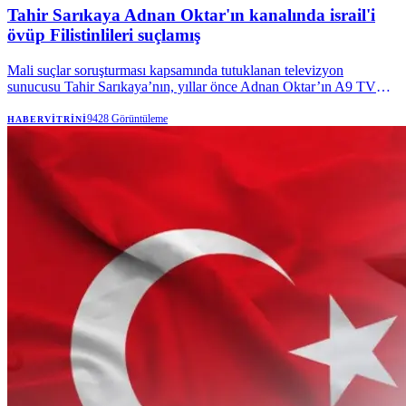
Tahir Sarıkaya Adnan Oktar'ın kanalında israil'i
övüp Filistinlileri suçlamış
Mali suçlar soruşturması kapsamında tutuklanan televizyon
sunucusu Tahir Sarıkaya’nın, yıllar önce Adnan Oktar’ın A9 TV
kanalında yaptığı programdaki İsrail ve Filistin’e ilişkin açıklamaları
yeniden gündeme geldi.
9428
Görüntüleme
HABERVITRINI