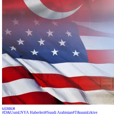
GÜNDEM
#
D&Uuml;NYA Haberleri
#
Suudi Arabistan
#
T&uuml;rkiye