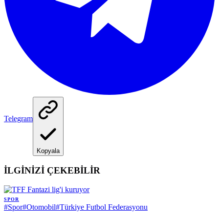
Telegram
Kopyala
İLGİNİZİ ÇEKEBİLİR
SPOR
#
Spor
#
Otomobil
#
Türkiye Futbol Federasyonu