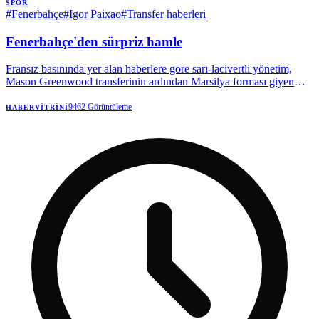
SPOR
#
Fenerbahçe
#
Igor Paixao
#
Transfer haberleri
Fenerbahçe'den sürpriz hamle
Fransız basınında yer alan haberlere göre sarı-lacivertli yönetim,
Mason Greenwood transferinin ardından Marsilya forması giyen
Brezilyalı kanat oyuncusuyla ilgilenmeye başladı.
9462
Görüntüleme
HABERVITRINI