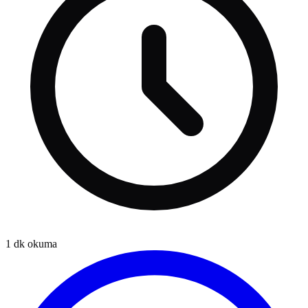
1
dk okuma