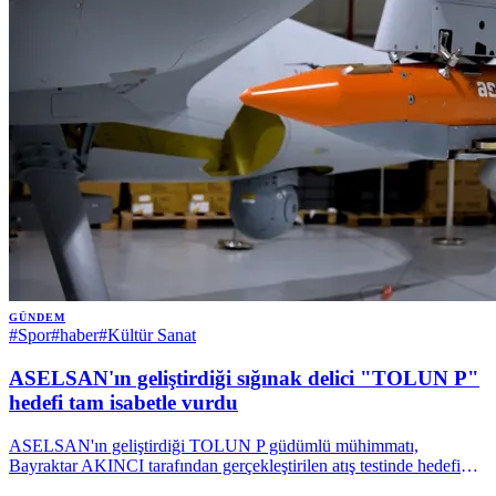
GÜNDEM
#
Spor
#
haber
#
Kültür Sanat
ASELSAN'ın geliştirdiği sığınak delici "TOLUN P"
hedefi tam isabetle vurdu
ASELSAN'ın geliştirdiği TOLUN P güdümlü mühimmatı,
Bayraktar AKINCI tarafından gerçekleştirilen atış testinde hedefi
tam isabetle vurdu.