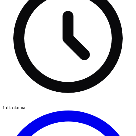
1
dk okuma