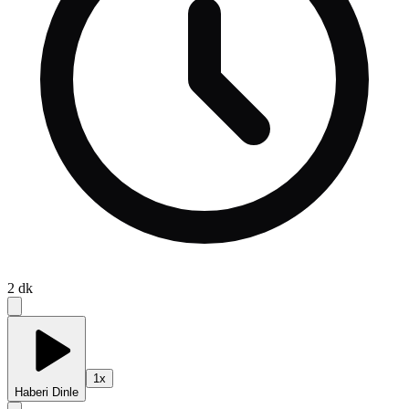
2
dk
1
x
Haberi Dinle