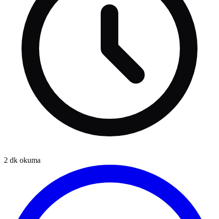
2
dk okuma