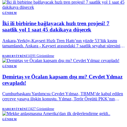
GÜNDEM
İki ili birbirine bağlayacak hızlı tren projesi! 7
saatlik yol 1 saat 45 dakikaya düşecek
Ankara-Yerköy-Kayseri Hızlı Tren Hattı’nın yüzde 53’lük kısmı
tamamlandı. Ankara - Kayseri arasındaki 7 saatlik seyahat süresini 1
saat 45 dakikaya düşecek projenin 2028 yılında tamamlanması
hedefleniyor. Proje tamamlandığında yılda 5,5 milyon yolcu
14191
Görüntüleme
HABERVITRINI
taşıyacak. Ulaştırma ve Altyapı Bakanı Abdulkadir Uraloğlu, “Bu
büyük proje tamamlandığında yalnızca iki şehri değil Anadolu'nun
GÜNDEM
kalbinden geçen bir kalkınma koridorunu harekete geçirmiş
Demirtaş ve Öcalan kapsam dışı mı? Cevdet Yılmaz
olacağız” dedi.
cevapladı!
Cumhurbaşkanı Yardımcısı Cevdet Yılmaz, TBMM’de kabul edilen
çerçeve yasaya ilişkin konuştu. Yılmaz, Terör Örgütü PKK’nın
lideri Abdullah Öcalan ile ilgili bir konunun düzenleme kapsamında
olmadığının altını çizdi. Selahattin Demirtaş'a yönelik bir
13427
Görüntüleme
HABERVITRINI
düzenlemenin olup olmayacağına yönelik de konuşan Yılmaz
“Düzenleme dediğiniz de belli bir şahsı ilgilendiren bir şey olmaz.
GÜNDEM
Genel bir düzenleme yaparsınız, kanuni düzenleme ve o düzenleme