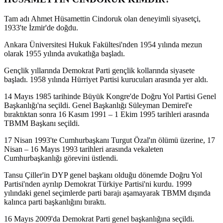
Tam adı Ahmet Hüsamettin Cindoruk olan deneyimli siyasetçi,
1933'te İzmir'de doğdu.
Ankara Üniversitesi Hukuk Fakültesi'nden 1954 yılında mezun
olarak 1955 yılında avukatlığa başladı.
Gençlik yıllarında Demokrat Parti gençlik kollarında siyasete
başladı. 1958 yılında Hürriyet Partisi kurucuları arasında yer aldı.
14 Mayıs 1985 tarihinde Büyük Kongre'de Doğru Yol Partisi Genel
Başkanlığı'na seçildi. Genel Başkanlığı Süleyman Demirel'e
bıraktıktan sonra 16 Kasım 1991 – 1 Ekim 1995 tarihleri arasında
TBMM Başkanı seçildi.
17 Nisan 1993'te Cumhurbaşkanı Turgut Özal'ın ölümü üzerine, 17
Nisan – 16 Mayıs 1993 tarihleri arasında vekaleten
Cumhurbaşkanlığı görevini üstlendi.
Tansu Çiller'in DYP genel başkanı olduğu dönemde Doğru Yol
Partisi'nden ayrılıp Demokrat Türkiye Partisi'ni kurdu. 1999
yılındaki genel seçimlerde parti barajı aşamayarak TBMM dışında
kalınca parti başkanlığını bıraktı.
16 Mayıs 2009'da Demokrat Parti genel başkanlığına seçildi.