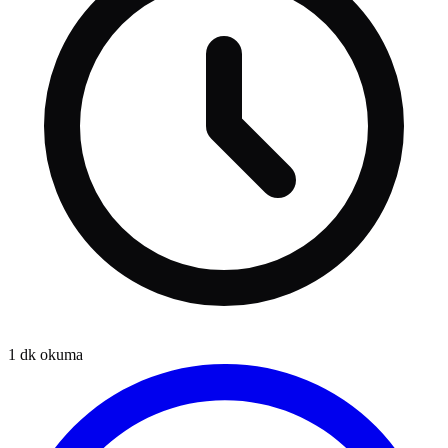
1
dk okuma