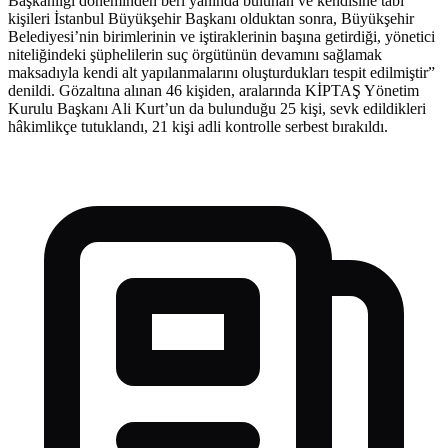
Başkanlığı döneminden beri yanında bulunan ve kendisine tabi
kişileri İstanbul Büyükşehir Başkanı olduktan sonra, Büyükşehir
Belediyesi’nin birimlerinin ve iştiraklerinin başına getirdiği, yönetici
niteliğindeki şüphelilerin suç örgütünün devamını sağlamak
maksadıyla kendi alt yapılanmalarını oluşturdukları tespit edilmiştir”
denildi. Gözaltına alınan 46 kişiden, aralarında KİPTAŞ Yönetim
Kurulu Başkanı Ali Kurt’un da bulunduğu 25 kişi, sevk edildikleri
hâkimlikçe tutuklandı, 21 kişi adli kontrolle serbest bırakıldı.