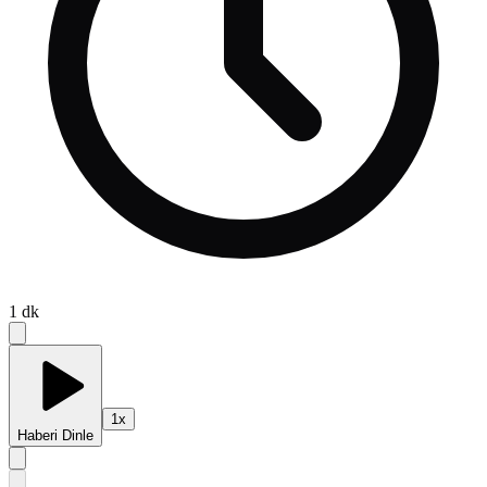
1
dk
1
x
Haberi Dinle