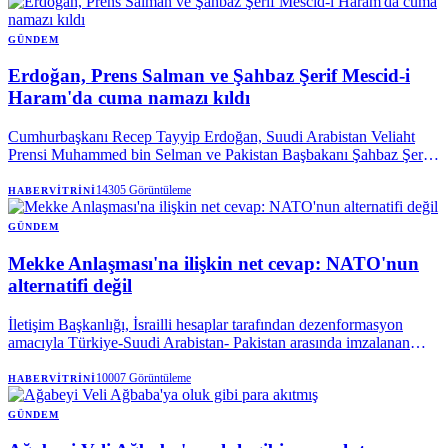
GÜNDEM
Erdoğan, Prens Salman ve Şahbaz Şerif Mescid-i
Haram'da cuma namazı kıldı
Cumhurbaşkanı Recep Tayyip Erdoğan, Suudi Arabistan Veliaht
Prensi Muhammed bin Selman ve Pakistan Başbakanı Şahbaz Şerif
ile birlikte Mekke’de cuma namazı kıldı.
14305
Görüntüleme
HABERVITRINI
GÜNDEM
Mekke Anlaşması'na ilişkin net cevap: NATO'nun
alternatifi değil
İletişim Başkanlığı, İsrailli hesaplar tarafından dezenformasyon
amacıyla Türkiye-Suudi Arabistan- Pakistan arasında imzalanan
Mekke Anlaşması'na dair paylaşılan iddiaları yalanladı. Mekke
Anlaşması'nın NATO'nun 5. maddesi ile çeliştiği iddiaları
10007
Görüntüleme
HABERVITRINI
reddedilirken, söz konusu ittifakın NATO'ya bir alternatif olmadığı
vurgulandı.
GÜNDEM