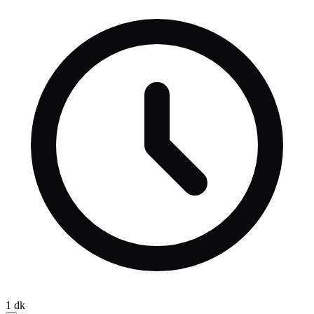
bağlantılı olduğu saptanan Yeni Parti Milletvekili Veli Ağbaba’nın
ağabeyi Hür Ağbaba tutuklandı.
1
dk