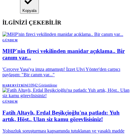
Kopyala
İLGİNİZİ ÇEKEBİLİR
GÜNDEM
MHP'nin fireci vekilinden manidar açıklama.. Bir
canım var...
'Çerçeve Yasa'ya imza atmamıştı! İzzet Ulvi Yönter'den çarpıcı
paylaşım: "Bir canım var..."
10942
Görüntüleme
HABERVITRINI
GÜNDEM
Fatih Altaylı, Erdal Beşikçioğlu'na patladı: Yuh
artık, Höst.. Ulan siz kamu görevlisisiniz!
Yolsuzluk soruşturması kapsamında tutuklanan ve yasaklı madde