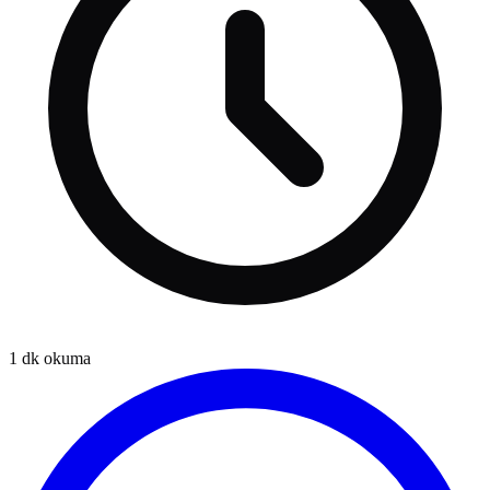
1
dk okuma