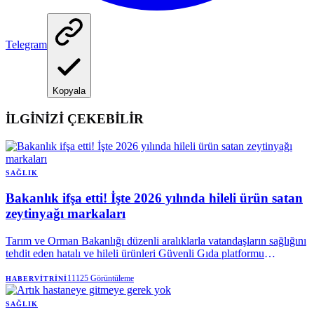
Telegram
Kopyala
İLGİNİZİ ÇEKEBİLİR
SAĞLIK
Bakanlık ifşa etti! İşte 2026 yılında hileli ürün satan
zeytinyağı markaları
Tarım ve Orman Bakanlığı düzenli aralıklarla vatandaşların sağlığını
tehdit eden hatalı ve hileli ürünleri Güvenli Gıda platformu
üzerinden ifşa ediyor. Vatandaşların en çok kullandığı ürünlerden
biri olan zeytinyağında da tohum yağı karıştırılması ya da düşük
11125
Görüntüleme
HABERVITRINI
kaliteli yağların karıştırılması gibi hileler yapılıyor. İşte 2026 yılında
bakanlığın ifşa ettiği taklit veya tağşiş yapıldığı kesinleşmiş
SAĞLIK