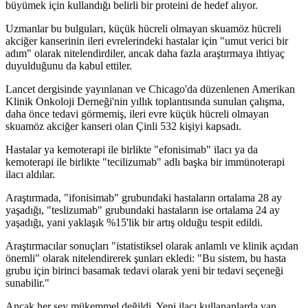
büyümek için kullandığı belirli bir proteini de hedef alıyor.
Uzmanlar bu bulguları, küçük hücreli olmayan skuamöz hücreli
akciğer kanserinin ileri evrelerindeki hastalar için "umut verici bir
adım" olarak nitelendirdiler, ancak daha fazla araştırmaya ihtiyaç
duyulduğunu da kabul ettiler.
Lancet dergisinde yayınlanan ve Chicago'da düzenlenen Amerikan
Klinik Onkoloji Derneği'nin yıllık toplantısında sunulan çalışma,
daha önce tedavi görmemiş, ileri evre küçük hücreli olmayan
skuamöz akciğer kanseri olan Çinli 532 kişiyi kapsadı.
Hastalar ya kemoterapi ile birlikte "efonisimab" ilacı ya da
kemoterapi ile birlikte "tecilizumab" adlı başka bir immünoterapi
ilacı aldılar.
Araştırmada, "ifonisimab" grubundaki hastaların ortalama 28 ay
yaşadığı, "teslizumab" grubundaki hastaların ise ortalama 24 ay
yaşadığı, yani yaklaşık %15'lik bir artış olduğu tespit edildi.
Araştırmacılar sonuçları "istatistiksel olarak anlamlı ve klinik açıdan
önemli" olarak nitelendirerek şunları ekledi: "Bu sistem, bu hasta
grubu için birinci basamak tedavi olarak yeni bir tedavi seçeneği
sunabilir."
Ancak her şey mükemmel değildi. Yeni ilacı kullananlarda yan