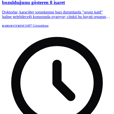
bozulduğunu gösteren 8 işaret
Doktorlar, karaciğer sorunlarının bazı durumlarda "sessiz katil"
haline gelebileceği konusunda uyarıyor; çünkü bu hayati organın
hastalıkları, vücutta geri dönüşü olmayan değişiklikler meydana
gelene kadar tespit edilmesi zordur.
14497
Görüntüleme
HABERVITRINI