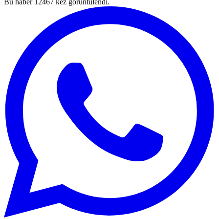
Bu haber
12467
kez görüntülendi.