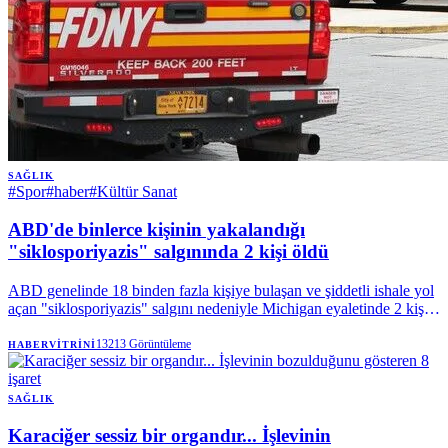
SAĞLIK
#
Spor
#
haber
#
Kültür Sanat
ABD'de binlerce kişinin yakalandığı
"siklosporiyazis" salgınında 2 kişi öldü
ABD genelinde 18 binden fazla kişiye bulaşan ve şiddetli ishale yol
açan "siklosporiyazis" salgını nedeniyle Michigan eyaletinde 2 kişi
hayatını kaybetti. | Anadolu Ajansı
13213
Görüntüleme
HABERVITRINI
SAĞLIK
Karaciğer sessiz bir organdır... İşlevinin