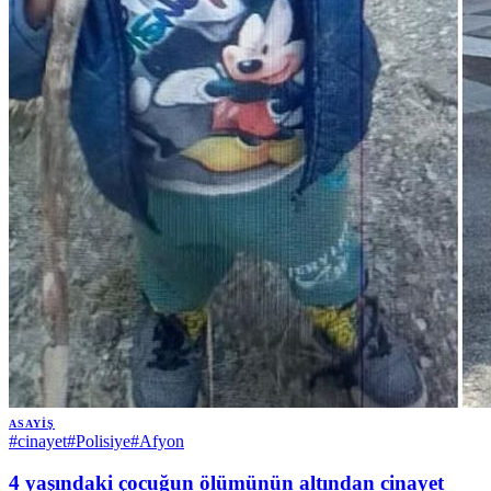
ASAYIŞ
#
cinayet
#
Polisiye
#
Afyon
4 yaşındaki çocuğun ölümünün altından cinayet