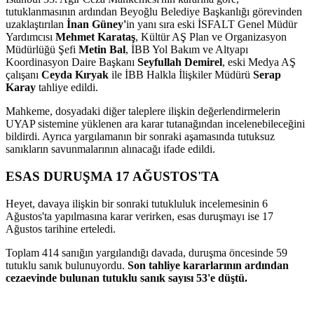
tutuklanmasının ardından Beyoğlu Belediye Başkanlığı görevinden
uzaklaştırılan
İnan Güney'
in yanı sıra eski İSFALT Genel Müdür
Yardımcısı
Mehmet Karataş
, Kültür AŞ Plan ve Organizasyon
Müdürlüğü Şefi
Metin Bal
, İBB Yol Bakım ve Altyapı
Koordinasyon Daire Başkanı
Seyfullah Demirel
, eski Medya AŞ
çalışanı
Ceyda Kıryak
ile İBB Halkla İlişkiler Müdürü
Serap
Karay
tahliye edildi.
Mahkeme, dosyadaki diğer taleplere ilişkin değerlendirmelerin
UYAP sistemine yüklenen ara karar tutanağından incelenebileceğini
bildirdi. Ayrıca yargılamanın bir sonraki aşamasında tutuksuz
sanıkların savunmalarının alınacağı ifade edildi.
ESAS DURUŞMA 17 AĞUSTOS'TA
Heyet, davaya ilişkin bir sonraki tutukluluk incelemesinin 6
Ağustos'ta yapılmasına karar verirken, esas duruşmayı ise 17
Ağustos tarihine erteledi.
Toplam 414 sanığın yargılandığı davada, duruşma öncesinde 59
tutuklu sanık bulunuyordu.
Son tahliye kararlarının ardından
cezaevinde bulunan tutuklu sanık sayısı 53'e düştü.