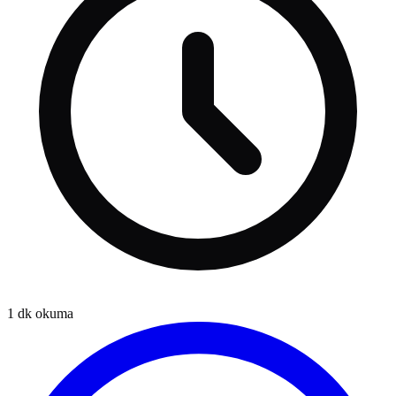
1
dk okuma