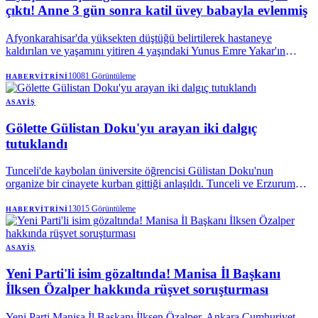
çıktı! Anne 3 gün sonra katil üvey babayla evlenmiş
Afyonkarahisar'da yüksekten düştüğü belirtilerek hastaneye
kaldırılan ve yaşamını yitiren 4 yaşındaki Yunus Emre Yakar'ın
ölümüyle ilgili yürütülen soruşturmada cinayet şüphesi netlik
kazandı.
10081
Görüntüleme
HABERVITRINI
ASAYIŞ
Gölette Gülistan Doku'yu arayan iki dalgıç
tutuklandı
Tunceli'de kaybolan üniversite öğrencisi Gülistan Doku'nun
organize bir cinayete kurban gittiği anlaşıldı. Tunceli ve Erzurum
Cumhuriyet Başsavcılıklarınca yürütülen soruşturma kapsamında
aralarında dönemin valisi Tuncay Sonel ile eşi Handan Sonel'in de
13015
Görüntüleme
HABERVITRINI
olduğu 25 kişi tutuklandı.
ASAYIŞ
Yeni Parti'li isim gözaltında! Manisa İl Başkanı
İlksen Özalper hakkında rüşvet soruşturması
Yeni Parti Manisa İl Başkanı İlksen Özalper, Ankara Cumhuriyet