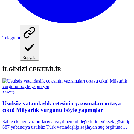
Telegram
Kopyala
İLGİNİZİ ÇEKEBİLİR
ASAYIŞ
Usulsüz vatandaşlık çetesinin yazışmaları ortaya
çıktı! Milyarlık vurgunu böyle yapmışlar
Sahte ekspertiz raporlarıyla gayrimenkul değerlerini yüksek gösterip
687 yabancıya usulsüz Türk vatandaşlığı sağlayan suç örgütüne
ilişkin soruşturmada yeni bir gelişme yaşandı. Örgüt lideri İbrahim