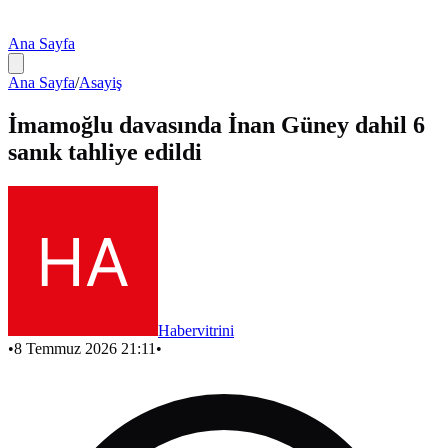
Ana Sayfa
Ana Sayfa
/
Asayiş
İmamoğlu davasında İnan Güney dahil 6
sanık tahliye edildi
Habervitrini
•
8 Temmuz 2026 21:11
•