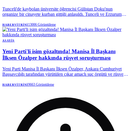
Tunceli'de kaybolan üniversite öğrencisi Gülistan Doku'nun
organize bir cinayete kurban gittiği anlaşıldı. Tunceli ve Erzurum
Cumhuriyet Başsavcılıklarınca yürütülen soruşturma kapsamında
aralarında dönemin valisi Tuncay Sonel ile eşi Handan Sonel'in de
13006
Görüntüleme
HABERVITRINI
olduğu 25 kişi tutuklandı.
ASAYIŞ
Yeni Parti'li isim gözaltında! Manisa İl Başkanı
İlksen Özalper hakkında rüşvet soruşturması
Yeni Parti Manisa İl Başkanı İlksen Özalper, Ankara Cumhuriyet
Başsavcılığı tarafından yürütülen çıkar amaçlı suç örgütü ve rüşvet
soruşturması kapsamında gözaltına alındı. Özalper'in emniyetteki
işlemlerinin ardından ifadesi alınmak üzere Ankara'ya götürüleceği
9663
Görüntüleme
HABERVITRINI
belirtildi.