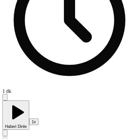
1
dk
1
x
Haberi Dinle