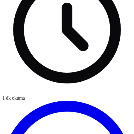
1
dk okuma