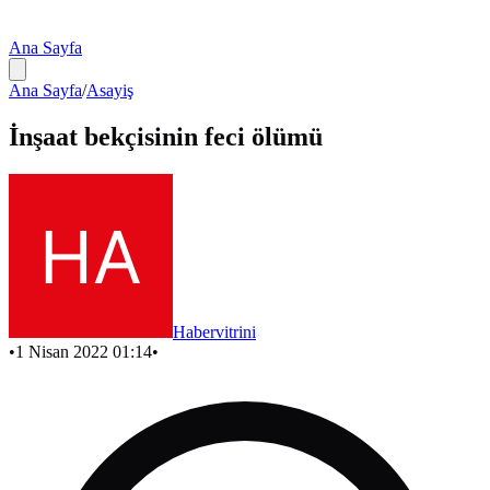
Ana Sayfa
Ana Sayfa
/
Asayiş
İnşaat bekçisinin feci ölümü
Habervitrini
•
1 Nisan 2022 01:14
•