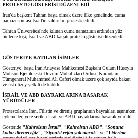
PROTESTO GÖSTERİSİ DÜZENLEDİ
İran'da başkent Tahran başta olmak üzere ülke genelinde, cuma
namazı sonrası İsrail'in saldırıları protesto edildi.
Tahran Üniversitesi'nde kılınan cuma namazının ardından yüz
binlerce kişi, İsrail ve ABD karşıtı protesto gösterisi düzenledi.
GÖSTERİYE KATILAN İSİMLER
Gösteriye, başta İran Anayasa Mahkemesi Başkanı Gulam Hüseyin
Muhsini Ejei ile eski Devrim Muhafızları Ordusu Komutanı
Tümgeneral Muhammed Ali Caferi olmak üzere çok sayıda bakan
ve üst düzey yetkili de katıldı.
İSRAİL VE ABD BAYRAKLARINA BASARAK
YÜRÜDÜLER
Protestolarda İran, Filistin ve direniş gruplarının bayrakları taşınırken
eylemciler, yere serilen İsrail ve ABD bayraklarına basarak yürüdü.
Gösteride
"Kahrolsun İsrail"
,
"Kahrolsun ABD"
,
"Sonuna
kadar direneceğiz"
,
"Siyonist rejim yok olacak"
ve
"Liderime