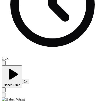
1
dk
1
x
Haberi Dinle