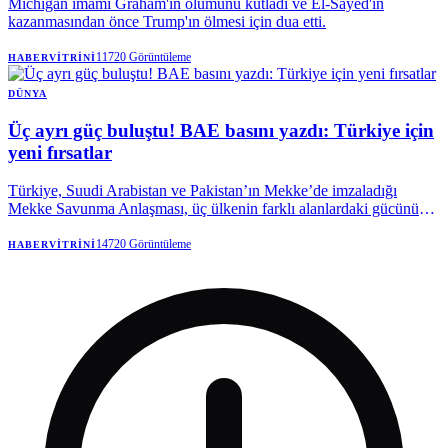
Michigan imamı Graham'ın ölümünü kutladı ve El-Sayed'in
kazanmasından önce Trump'ın ölmesi için dua etti.
11720
Görüntüleme
HABERVITRINI
DÜNYA
Üç ayrı güç buluştu! BAE basını yazdı: Türkiye için
yeni fırsatlar
Türkiye, Suudi Arabistan ve Pakistan’ın Mekke’de imzaladığı
Mekke Savunma Anlaşması, üç ülkenin farklı alanlardaki gücünü
ortak bir zeminde buluşturdu. Dünya basınında geniş yankı bulan
anlaşmaya ilişkin BAE merkezli analizde, düzenlemenin yalnızca
14720
Görüntüleme
HABERVITRINI
askeri bir iş birliği olarak görülmemesi gerektiği vurgulandı.
Türkiye’nin güçlü ordusu ve gelişmiş savunma sanayisinin yanı sıra,
anlaşmayla birlikte yatırım, ticaret ve ekonomik ilişkilerde yeni
fırsatlar elde edebileceğine dikkat çekildi.