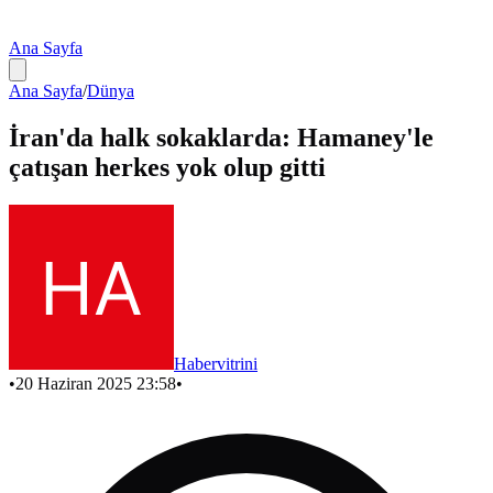
Ana Sayfa
Ana Sayfa
/
Dünya
İran'da halk sokaklarda: Hamaney'le
çatışan herkes yok olup gitti
Habervitrini
•
20 Haziran 2025 23:58
•