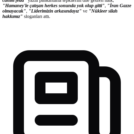
canım feda"
yazılı pankartlarla tepkilerini dile getiren halk,
"Hamaney'le çatışan herkes sonunda yok olup gitti"
,
"İran Gazze
olmayacak"
,
"Liderimizin arkasındayız"
ve
"Nükleer silah
hakkımız"
sloganları attı.