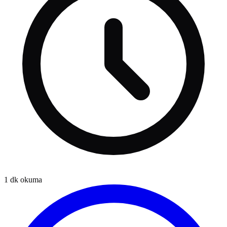
1
dk okuma