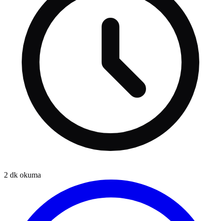
2
dk okuma