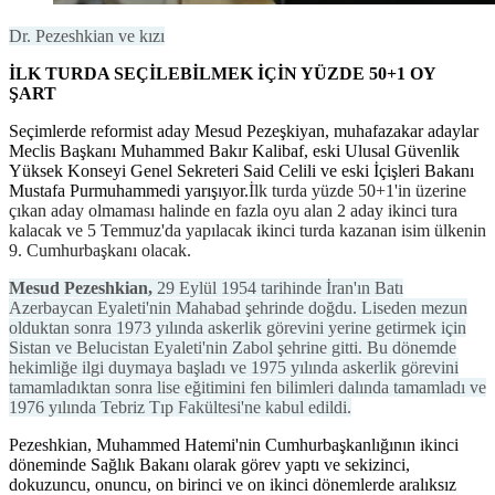
Dr. Pezeshkian ve kızı
İLK TURDA SEÇİLEBİLMEK İÇİN YÜZDE 50+1 OY
ŞART
Seçimlerde reformist aday Mesud Pezeşkiyan, muhafazakar adaylar
Meclis Başkanı Muhammed Bakır Kalibaf, eski Ulusal Güvenlik
Yüksek Konseyi Genel Sekreteri Said Celili ve eski İçişleri Bakanı
Mustafa Purmuhammedi yarışıyor.
İlk turda yüzde 50+1'in üzerine
çıkan aday olmaması halinde en fazla oyu alan 2 aday ikinci tura
kalacak ve 5 Temmuz'da yapılacak ikinci turda kazanan isim ülkenin
9. Cumhurbaşkanı olacak.
Mesud Pezeshkian,
29 Eylül 1954 tarihinde İran'ın Batı
Azerbaycan Eyaleti'nin Mahabad şehrinde doğdu. Liseden mezun
olduktan sonra 1973 yılında askerlik görevini yerine getirmek için
Sistan ve Belucistan Eyaleti'nin Zabol şehrine gitti. Bu dönemde
hekimliğe ilgi duymaya başladı ve 1975 yılında askerlik görevini
tamamladıktan sonra lise eğitimini fen bilimleri dalında tamamladı ve
1976 yılında Tebriz Tıp Fakültesi'ne kabul edildi.
Pezeshkian, Muhammed Hatemi'nin Cumhurbaşkanlığının ikinci
döneminde Sağlık Bakanı olarak görev yaptı ve sekizinci,
dokuzuncu, onuncu, on birinci ve on ikinci dönemlerde aralıksız