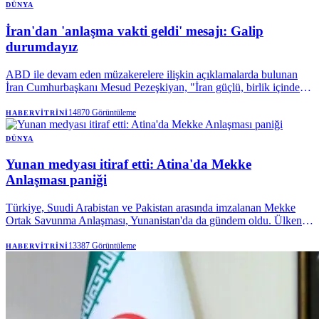
DÜNYA
İran'dan 'anlaşma vakti geldi' mesajı: Galip
durumdayız
ABD ile devam eden müzakerelere ilişkin açıklamalarda bulunan
İran Cumhurbaşkanı Mesud Pezeşkiyan, "İran güçlü, birlik içinde ve
savaşta galip olarak görülüyorken, anlaşma için en iyi zaman şimdi"
ifadelerini kullandı.
14870
Görüntüleme
HABERVITRINI
DÜNYA
Yunan medyası itiraf etti: Atina'da Mekke
Anlaşması paniği
Türkiye, Suudi Arabistan ve Pakistan arasında imzalanan Mekke
Ortak Savunma Anlaşması, Yunanistan'da da gündem oldu. Ülkenin
önde gelen gazetelerinden Kathimerini, anlaşmanın "Atina'yı
rahatsız ettiğini" yazarken, savunma yükümlülükleri ve Hindistan-
13387
Görüntüleme
HABERVITRINI
Orta Doğu-Avrupa Ekonomik Koridoru (IMEC) projesi açısından
olumsuz sonuçlar doğurabileceğini öne sürdü.