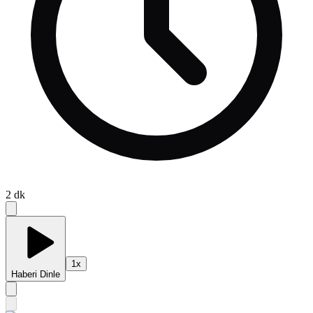
2
dk
1
x
Haberi Dinle