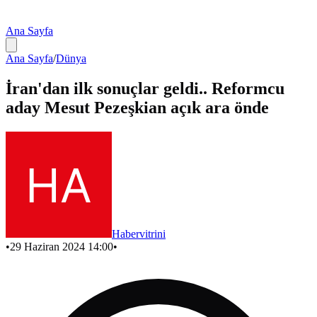
Ana Sayfa
Ana Sayfa
/
Dünya
İran'dan ilk sonuçlar geldi.. Reformcu
aday Mesut Pezeşkian açık ara önde
Habervitrini
•
29 Haziran 2024 14:00
•