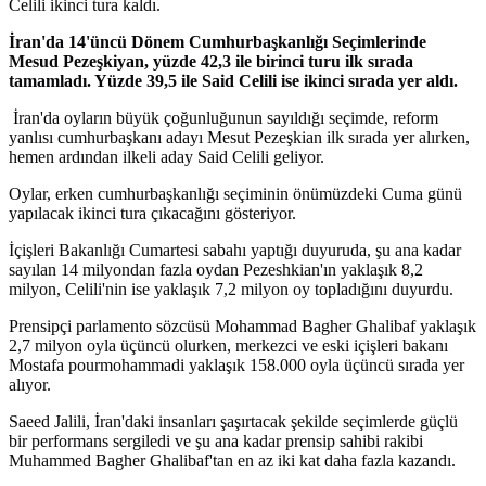
Celili ikinci tura kaldı.
İran'da 14'üncü Dönem Cumhurbaşkanlığı Seçimlerinde
Mesud Pezeşkiyan, yüzde 42,3 ile birinci turu ilk sırada
tamamladı. Yüzde 39,5 ile Said Celili ise ikinci sırada yer aldı.
İran'da oyların büyük çoğunluğunun sayıldığı seçimde, reform
yanlısı cumhurbaşkanı adayı Mesut Pezeşkian ilk sırada yer alırken,
hemen ardından ilkeli aday Said Celili geliyor.
Oylar, erken cumhurbaşkanlığı seçiminin önümüzdeki Cuma günü
yapılacak ikinci tura çıkacağını gösteriyor.
İçişleri Bakanlığı Cumartesi sabahı yaptığı duyuruda, şu ana kadar
sayılan 14 milyondan fazla oydan Pezeshkian'ın yaklaşık 8,2
milyon, Celili'nin ise yaklaşık 7,2 milyon oy topladığını duyurdu.
Prensipçi parlamento sözcüsü Mohammad Bagher Ghalibaf yaklaşık
2,7 milyon oyla üçüncü olurken, merkezci ve eski içişleri bakanı
Mostafa pourmohammadi yaklaşık 158.000 oyla üçüncü sırada yer
alıyor.
Saeed Jalili, İran'daki insanları şaşırtacak şekilde seçimlerde güçlü
bir performans sergiledi ve şu ana kadar prensip sahibi rakibi
Muhammed Bagher Ghalibaf'tan en az iki kat daha fazla kazandı.