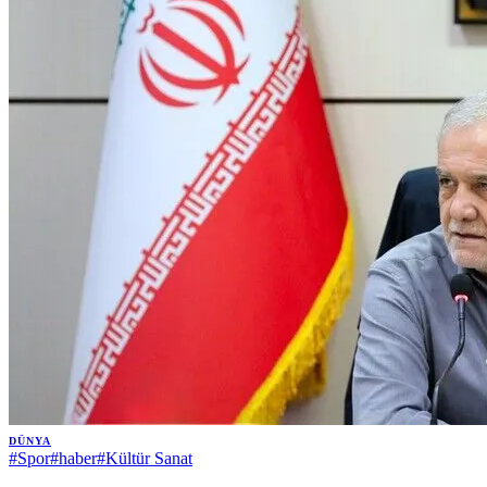
DÜNYA
#
Spor
#
haber
#
Kültür Sanat