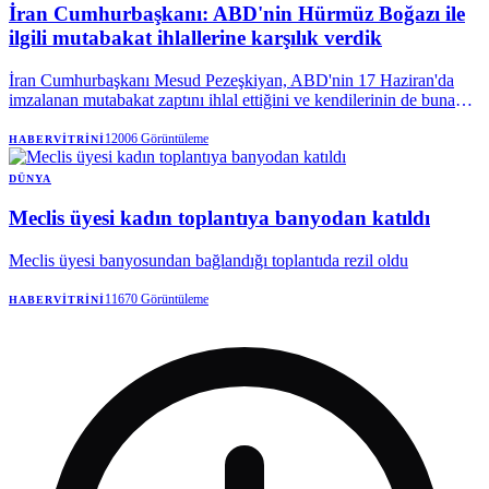
İran Cumhurbaşkanı: ABD'nin Hürmüz Boğazı ile
ilgili mutabakat ihlallerine karşılık verdik
İran Cumhurbaşkanı Mesud Pezeşkiyan, ABD'nin 17 Haziran'da
imzalanan mutabakat zaptını ihlal ettiğini ve kendilerinin de buna
karşılık verdiğini söyledi. | Anadolu Ajansı
12006
Görüntüleme
HABERVITRINI
DÜNYA
Meclis üyesi kadın toplantıya banyodan katıldı
Meclis üyesi banyosundan bağlandığı toplantıda rezil oldu
11670
Görüntüleme
HABERVITRINI